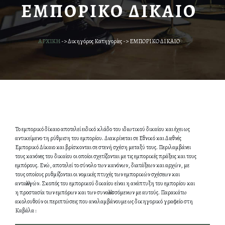
ΕΜΠΟΡΙΚΟ ΔΙΚΑΙΟ
ΑΡΧΙΚΗ
->
Δικηγόρος Κατηγορίες
->
ΕΜΠΟΡΙΚΟ ΔΙΚΑΙΟ
Το εμπορικό δίκαιο αποτελεί ειδικό κλάδο του ιδιωτικού δικαίου και έχει ως
αντικείμενο τη ρύθμιση του εμπορίου. Διακρίνεται σε Εθνικό και Διεθνές
Εμπορικό Δίκαιο και βρίσκονται σε στενή σχέση μεταξύ τους. Περιλαμβάνει
τους κανόνες του δικαίου οι οποίοι σχετίζονται με τις εμπορικές πράξεις και τους
εμπόρους. Ενώ, αποτελεί το σύνολο των κανόνων, διατάξεων και αρχών, με
τους οποίους ρυθμίζονται οι νομικές πτυχές των εμπορικών σχέσεων και
ανταλλαγών. Σκοπός του εμπορικού δικαίου είναι η ανάπτυξη του εμπορίου και
η προστασία των εμπόρων και των συναλλασσόμενων με αυτούς. Παρακάτω
ακολουθούν οι περιπτώσεις που αναλαμβάνουμε ως δικηγορικό γραφείο στη
Καβάλα :