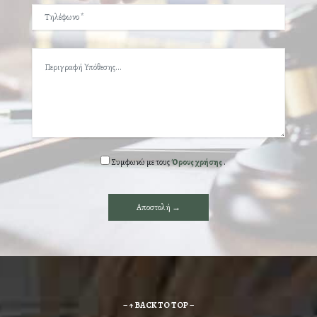
Συμφωνώ με τους
Όρους χρήσης
.
– ↑ BACK TO TOP –