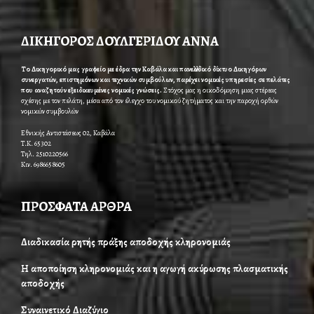
ΔΙΚΗΓΟΡΟΣ ΔΟΥΛΓΕΡΙΔΟΥ ΑΝΝΑ
Το Δικηγορικό μας γραφείο με έδρα την Καβάλα και πανελλαδικό δίκτυο Δικηγόρων
συνεργατών, επιστημόνων και τεχνικών συμβούλων, παρέχει νομικές υπηρεσίες σε πελάτες
που αναζητούν εξειδικευμένες νομικές γνώσεις.
Στόχος μας η οικοδόμηση μιας στέρεας
σχέσης με τον πελάτη, μέσα από τον έλεγχο του νομικού ζητήματος και την παροχή ορθών
νομικών συμβουλών
Εθνικής Αντιστάσεως 02, Καβάλα
Τ.Κ. 65302
Τηλ. 2510220566
Κιν. 6986658605
ΠΡΟΣΦΑΤΑ ΑΡΘΡΑ
Διαδικασία ρητής πράξης αποδοχής κληρονομιάς
Η αποποίηση κληρονομιάς και η αγωγή ακύρωσης πλασματικής
αποδοχής
Συναινετικό Διαζύγιο