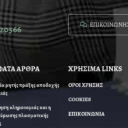
ΕΠΙΚΟΙΝΩΝΗΣ
20566
ΦΑΤΑ ΑΡΘΡΑ
ΧΡΗΣΙΜΑ LINKS
ία ρητής πράξης αποδοχής
ΟΡΟΙ ΧΡΗΣΗΣ
ιάς
COOKIES
ηση κληρονομιάς και η
ΕΠΙΚΟΙΝΩΝΙΑ
ύρωσης πλασματικής
ς