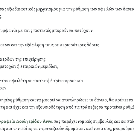
νας εξωδικαστικός μηχανισμός για την ρύθμιση των οφειλών των δανει
ς.
συμφωνία με τους πιστωτές μπορούν να πετύχουν :
εων και την εξόφλησή τους σε περισσότερες δόσεις
κερδών της επιχείρησης
ετοχών ή εταιρικών μεριδίων,
ν του οφειλέτη σε πιστωτή ή τρίτο πρόσωπο.
τών.
υνοημένη ρύθμιση και να μπορεί να αποπληρώσει το δάνειο, θα πρέπει ν
 και έχει και την εξουσιοδότηση από τις τράπεζες να προτείνει ρυθμί
 γραφείο Δουλγερίδου Άννα
σας παρέχει νομικές συμβουλές και σωστέ
ση και την στάση των τραπεζικών ιδρυμάτων απέναντι σας, μπορούμε 