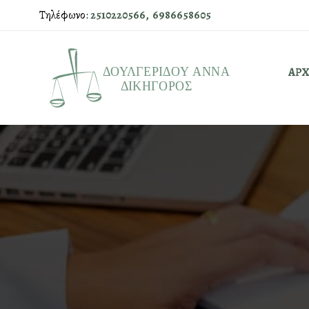
Τηλέφωνο:
2510220566,
6986658605
ΑΡΧ