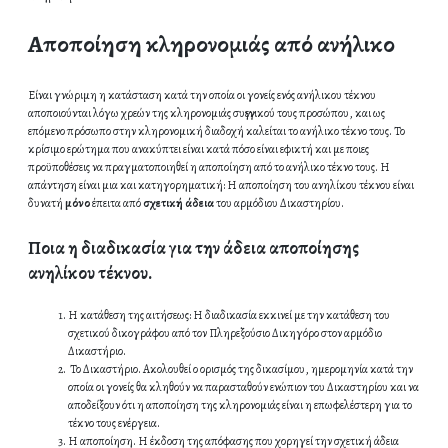
Αποποίηση κληρονομιάς από ανήλικο
Είναι γνώριμη η κατάσταση κατά την οποία οι γονείς ενός ανήλικου τέκνου
αποποιούνται λόγω χρεών της κληρονομιάς συγγενικού τους προσώπου, και ως
επόμενο πρόσωπο στην κληρονομική διαδοχή καλείται το ανήλικο τέκνο τους. Το
κρίσιμο ερώτημα που ανακύπτει είναι κατά πόσο είναι εφικτή και με ποιες
προϋποθέσεις να πραγματοποιηθεί η αποποίηση από το ανήλικο τέκνο τους. Η
απάντηση είναι μια και κατηγορηματική: Η αποποίηση του ανηλίκου τέκνου είναι
δυνατή
μόνο
έπειτα από
σχετική άδεια
του αρμόδιου Δικαστηρίου.
Ποια η διαδικασία για την άδεια αποποίησης
ανηλίκου τέκνου.
Η κατάθεση της αιτήσεως: Η διαδικασία εκκινεί με την κατάθεση του
σχετικού δικογράφου από τον Πληρεξούσιο Δικηγόρο στον αρμόδιο
Δικαστήριο.
Το Δικαστήριο. Ακολουθεί ο ορισμός της δικασίμου, ημερομηνία κατά την
οποία οι γονείς θα κληθούν να παρασταθούν ενώπιον του Δικαστηρίου και να
αποδείξουν ότι η αποποίηση της κληρονομιάς είναι η επωφελέστερη για το
τέκνο τους ενέργεια.
Η αποποίηση. Η έκδοση της απόφασης που χορηγεί την σχετική άδεια