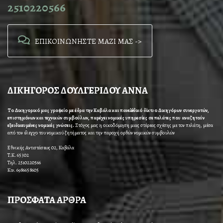
2510220566
ΕΠΙΚΟΙΝΩΝΗΣΤΕ ΜΑΖΙ ΜΑΣ ->
ΔΙΚΗΓΟΡΟΣ ΔΟΥΛΓΕΡΙΔΟΥ ΑΝΝΑ
Το Δικηγορικό μας γραφείο με έδρα την Καβάλα και πανελλαδικό δίκτυο Δικηγόρων συνεργατών,
επιστημόνων και τεχνικών συμβούλων, παρέχει νομικές υπηρεσίες σε πελάτες που αναζητούν
εξειδικευμένες νομικές γνώσεις.
Στόχος μας η οικοδόμηση μιας στέρεας σχέσης με τον πελάτη, μέσα
από τον έλεγχο του νομικού ζητήματος και την παροχή ορθών νομικών συμβουλών
Εθνικής Αντιστάσεως 02, Καβάλα
Τ.Κ. 65302
Τηλ. 2510220566
Κιν. 6986658605
ΠΡΟΣΦΑΤΑ ΑΡΘΡΑ