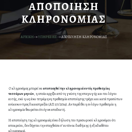
ΑΠΟΠΟΙΗΣΗ
ΚΛΗΡΟΝΟΜΙΑΣ
ΑΡΧΙΚΗ
->
ΥΠΗΡΕΣΙΕΣ
->
ΑΠΟΠΟΙΗΣΗ ΚΛΗΡΟΝΟΜΙΑΣ
Ο κληρονόμος μπορεί να
αποποιηθεί την κληρονομιά εντός προθεσμίας
τεσσάρων μηνών
, η οποία αρχίζει από τη γνώση της επαγωγής και του λόγου
αυτής, ενώ η ως άνω τετράμηνη προθεσμία αποποίησης τρέχει και κατά προσώπων
ανίκανων προς δικαιοπραξία (ΑΠ 173/2014). Αν παρέλθει η εν λόγω προθεσμία η
κληρονομία θεωρείται ότι έγινε αποδεκτή.
Η αποποίηση της κληρονομιάς είναι δήλωση του προσωρινού κληρονόμου ότι
αποκρούει, δεν δέχεται την επαχθείσα σ’ αυτόν εκ διαθήκης ή εξ αδιαθέτου
κληρονομιά.