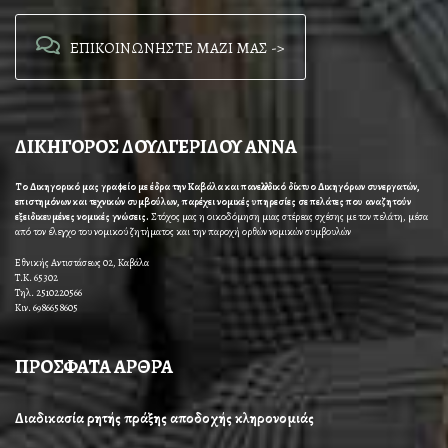
ΕΠΙΚΟΙΝΩΝΗΣΤΕ ΜΑΖΙ ΜΑΣ ->
ΔΙΚΗΓΟΡΟΣ ΔΟΥΛΓΕΡΙΔΟΥ ΑΝΝΑ
Το Δικηγορικό μας γραφείο με έδρα την Καβάλα και πανελλαδικό δίκτυο Δικηγόρων συνεργατών,
επιστημόνων και τεχνικών συμβούλων, παρέχει νομικές υπηρεσίες σε πελάτες που αναζητούν
εξειδικευμένες νομικές γνώσεις.
Στόχος μας η οικοδόμηση μιας στέρεας σχέσης με τον πελάτη, μέσα
από τον έλεγχο του νομικού ζητήματος και την παροχή ορθών νομικών συμβουλών
Εθνικής Αντιστάσεως 02, Καβάλα
Τ.Κ. 65302
Τηλ. 2510220566
Κιν. 6986658605
ΠΡΟΣΦΑΤΑ ΑΡΘΡΑ
Διαδικασία ρητής πράξης αποδοχής κληρονομιάς