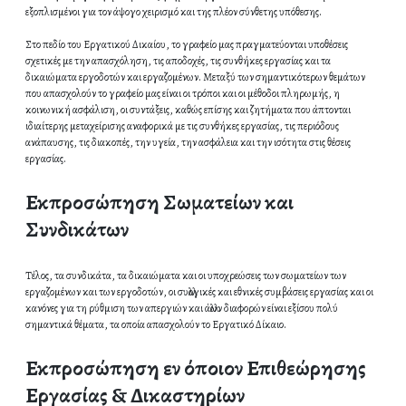
εξοπλισμένοι για τον άψογο χειρισμό και της πλέον σύνθετης υπόθεσης.
Στο πεδίο του Εργατικού Δικαίου, το γραφείο μας πραγματεύονται υποθέσεις
σχετικές με την απασχόληση, τις αποδοχές, τις συνθήκες εργασίας και τα
δικαιώματα εργοδοτών και εργαζομένων. Μεταξύ των σημαντικότερων θεμάτων
που απασχολούν το γραφείο μας είναι οι τρόποι και οι μέθοδοι πληρωμής, η
κοινωνική ασφάλιση, οι συντάξεις, καθώς επίσης και ζητήματα που άπτονται
ιδιαίτερης μεταχείρισης αναφορικά με τις συνθήκες εργασίας, τις περιόδους
ανάπαυσης, τις διακοπές, την υγεία, την ασφάλεια και την ισότητα στις θέσεις
εργασίας.
Εκπροσώπηση Σωματείων και
Συνδικάτων
Τέλος, τα συνδικάτα, τα δικαιώματα και οι υποχρεώσεις των σωματείων των
εργαζομένων και των εργοδοτών, οι συλλογικές και εθνικές συμβάσεις εργασίας και οι
κανόνες για τη ρύθμιση των απεργιών και άλλων διαφορών είναι εξίσου πολύ
σημαντικά θέματα, τα οποία απασχολούν το Εργατικό Δίκαιο.
Εκπροσώπηση εν όποιον Επιθεώρησης
Εργασίας & Δικαστηρίων