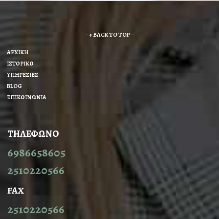
– ↑ BACK TO TOP –
ΑΡΧΙΚΗ
ΙΣΤΟΡΙΚΟ
ΥΠΗΡΕΣΙΕΣ
BLOG
ΕΠΙΚΟΙΝΩΝΙΑ
ΤΗΛΕΦΩΝΟ
6986658605
2510220566
FAX
2510220566