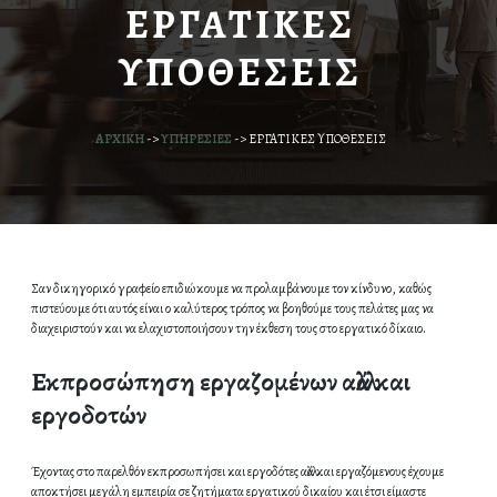
ΕΡΓΑΤΙΚΕΣ
ΥΠΟΘΕΣΕΙΣ
ΑΡΧΙΚΗ
->
ΥΠΗΡΕΣΙΕΣ
->
ΕΡΓΑΤΙΚΕΣ ΥΠΟΘΕΣΕΙΣ
Σαν δικηγορικό γραφείο επιδιώκουμε να προλαμβάνουμε τον κίνδυνο, καθώς
πιστεύουμε ότι αυτός είναι ο καλύτερος τρόπος να βοηθούμε τους πελάτες μας να
διαχειριστούν και να ελαχιστοποιήσουν την έκθεση τους στο εργατικό δίκαιο.
Εκπροσώπηση εργαζομένων αλλά και
εργοδοτών
Έχοντας στο παρελθόν εκπροσωπήσει και εργοδότες αλλά και εργαζόμενους έχουμε
αποκτήσει μεγάλη εμπειρία σε ζητήματα εργατικού δικαίου και έτσι είμαστε