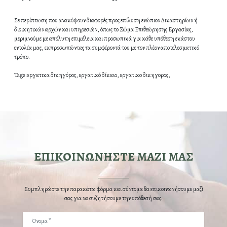
Σε περίπτωση που ανακύψουν διαφορές προς επίλυση ενώπιον Δικαστηρίων ή
διοικητικών αρχών και υπηρεσιών, όπως το Σώμα Επιθεώρησης Εργασίας,
μεριμνούμε με απόλυτη επιμέλεια και προσωπικά για κάθε υπόθεση εκάστου
εντολέα μας, εκπροσωπώντας τα συμφέροντά του με τον πλέον αποτελεσματικό
τρόπο.
Tags:
εργατικα δικηγόρος,
εργατικό δίκαιο,
εργατικο δικηγορος,
ΕΠΙΚΟΙΝΩΝΗΣΤΕ ΜΑΖΙ ΜΑΣ
Συμπληρώστε την παρακάτω φόρμα και σύντομα θα επικοινωνήσουμε μαζί
σας για να συζητήσουμε την υπόθεσή σας.