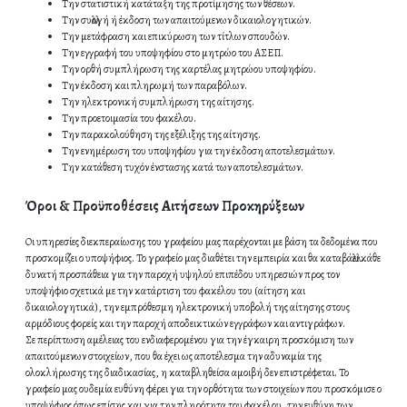
Την στατιστική κατάταξη της προτίμησης των θέσεων.
Την συλλογή ή έκδοση των απαιτούμενων δικαιολογητικών.
Την μετάφραση και επικύρωση των τίτλων σπουδών.
Την εγγραφή του υποψηφίου στο μητρώο του ΑΣΕΠ.
Την ορθή συμπλήρωση της καρτέλας μητρώου υποψηφίου.
Την έκδοση και πληρωμή των παραβόλων.
Την ηλεκτρονική συμπλήρωση της αίτησης.
Την προετοιμασία του φακέλου.
Την παρακολούθηση της εξέλιξης της αίτησης.
Την ενημέρωση του υποψηφίου για την έκδοση αποτελεσμάτων.
Την κατάθεση τυχόν ένστασης κατά των αποτελεσμάτων.
Όροι & Προϋποθέσεις Αιτήσεων Προκηρύξεων
Οι υπηρεσίες διεκπεραίωσης του γραφείου μας παρέχονται με βάση τα δεδομένα που
προσκομίζει ο υποψήφιος. Το γραφείο μας διαθέτει την εμπειρία και θα καταβάλλει κάθε
δυνατή προσπάθεια για την παροχή υψηλού επιπέδου υπηρεσιών προς τον
υποψήφιο σχετικά με την κατάρτιση του φακέλου του (αίτηση και
δικαιολογητικά), την εμπρόθεσμη ηλεκτρονική υποβολή της αίτησης στους
αρμόδιους φορείς και την παροχή αποδεικτικών εγγράφων και αντιγράφων.
Σε περίπτωση αμέλειας του ενδιαφερομένου για την έγκαιρη προσκόμιση των
απαιτούμενων στοιχείων, που θα έχει ως αποτέλεσμα την αδυναμία της
ολοκλήρωσης της διαδικασίας, η καταβληθείσα αμοιβή δεν επιστρέφεται. Το
γραφείο μας ουδεμία ευθύνη φέρει για την ορθότητα των στοιχείων που προσκόμισε ο
υποψήφιος όπως επίσης και για την πληρότητα του φακέλου, την ευθύνη των