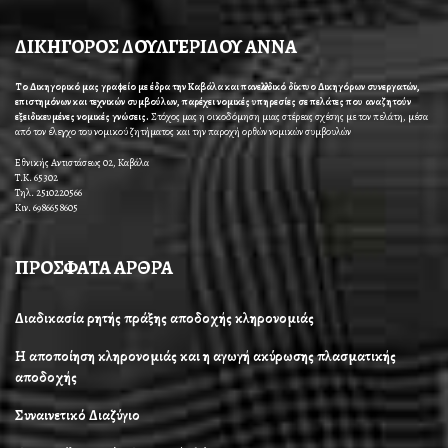
ΔΙΚΗΓΟΡΟΣ ΔΟΥΛΓΕΡΙΔΟΥ ΑΝΝΑ
Το Δικηγορικό μας γραφείο με έδρα την Καβάλα και πανελλαδικό δίκτυο Δικηγόρων συνεργατών,
επιστημόνων και τεχνικών συμβούλων, παρέχει νομικές υπηρεσίες σε πελάτες που αναζητούν
εξειδικευμένες νομικές γνώσεις.
Στόχος μας η οικοδόμηση μιας στέρεας σχέσης με τον πελάτη, μέσα
από τον έλεγχο του νομικού ζητήματος και την παροχή ορθών νομικών συμβουλών
Εθνικής Αντιστάσεως 02, Καβάλα
Τ.Κ. 65302
Τηλ. 2510220566
Κιν. 6986658605
ΠΡΟΣΦΑΤΑ ΑΡΘΡΑ
Διαδικασία ρητής πράξης αποδοχής κληρονομιάς
Η αποποίηση κληρονομιάς και η αγωγή ακύρωσης πλασματικής
αποδοχής
Συναινετικό Διαζύγιο