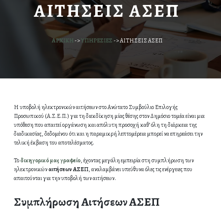
ΑΙΤΗΣΕΙΣ ΑΣΕΠ
ΑΡΧΙΚΗ
->
ΥΠΗΡΕΣΙΕΣ
->
ΑΙΤΗΣΕΙΣ ΑΣΕΠ
Η υποβολή ηλεκτρονικών αιτήσεων στο Ανώτατο Συμβούλιο Επιλογής
Προσωπικού (Α.Σ.Ε.Π.) για τη διεκδίκηση μίας θέσης στον Δημόσιο τομέα είναι μια
υπόθεση που απαιτεί οργάνωση και απόλυτη προσοχή καθ’ όλη τη διάρκεια της
διαδικασίας, δεδομένου ότι και η παραμικρή λεπτομέρεια μπορεί να επηρεάσει την
τελική έκβαση του αποτελέσματος.
Το
δικηγορικό μας γραφείο
, έχοντας μεγάλη εμπειρία στη συμπλήρωση των
ηλεκτρονικών
αιτήσεων ΑΣΕΠ
, αναλαμβάνει υπεύθυνα όλες τις ενέργειες που
απαιτούνται για την υποβολή των αιτήσεων.
Συμπλήρωση Αιτήσεων ΑΣΕΠ