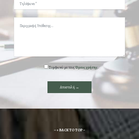
Συμφωνώ με τους
Όρους χρήσης
.
– ↑ BACK TO TOP –