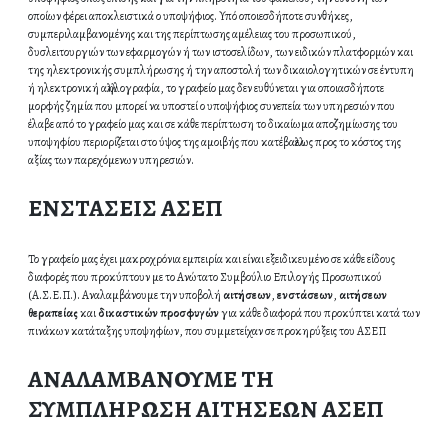
οποίων φέρει αποκλειστικά ο υποψήφιος. Υπό οποιεσδήποτε συνθήκες,
συμπεριλαμβανομένης και της περίπτωσης αμέλειας του προσωπικού,
δυσλειτουργιών των εφαρμογών ή των ιστοσελίδων, των ειδικών πλατφορμών και
της ηλεκτρονικής συμπλήρωσης ή την αποστολή των δικαιολογητικών σε έντυπη
ή ηλεκτρονική αλληλογραφία, το γραφείο μας δεν ευθύνεται για οποιασδήποτε
μορφής ζημία που μπορεί να υποστεί ο υποψήφιος συνεπεία των υπηρεσιών που
έλαβε από το γραφείο μας και σε κάθε περίπτωση το δικαίωμα αποζημίωσης του
υποψηφίου περιορίζεται στο ύψος της αμοιβής που κατέβαλλε ως προς το κόστος της
αξίας των παρεχόμενων υπηρεσιών.
ΕΝΣΤΑΣΕΙΣ ΑΣΕΠ
Το γραφείο μας έχει μακροχρόνια εμπειρία και είναι εξειδικευμένο σε κάθε είδους
διαφορές που προκύπτουν με το Ανώτατο Συμβούλιο Επιλογής Προσωπικού
(Α.Σ.Ε.Π.). Αναλαμβάνουμε την υποβολή
αιτήσεων
,
ενστάσεων
,
αιτήσεων
θεραπείας
και
δικαστικών προσφυγών
για κάθε διαφορά που προκύπτει κατά των
πινάκων κατάταξης υποψηφίων, που συμμετείχαν σε προκηρύξεις του ΑΣΕΠ
ΑΝΑΛΑΜΒΑΝΟΥΜΕ ΤΗ
ΣΥΜΠΛΗΡΩΣΗ ΑΙΤΗΣΕΩΝ ΑΣΕΠ