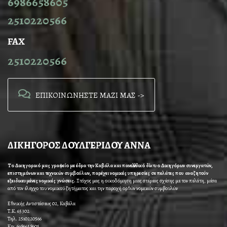
6986658605
2510220566
FAX
2510220566
ΕΠΙΚΟΙΝΩΝΗΣΤΕ ΜΑΖΙ ΜΑΣ ->
ΔΙΚΗΓΟΡΟΣ ΔΟΥΛΓΕΡΙΔΟΥ ΑΝΝΑ
Το Δικηγορικό μας γραφείο με έδρα την Καβάλα και πανελλαδικό δίκτυο Δικηγόρων συνεργατών,
επιστημόνων και τεχνικών συμβούλων, παρέχει νομικές υπηρεσίες σε πελάτες που αναζητούν
εξειδικευμένες νομικές γνώσεις.
Στόχος μας η οικοδόμηση μιας στέρεας σχέσης με τον πελάτη, μέσα
από τον έλεγχο του νομικού ζητήματος και την παροχή ορθών νομικών συμβουλών
Εθνικής Αντιστάσεως 02, Καβάλα
Τ.Κ. 65302
Τηλ. 2510220566
Κιν. 6986658605