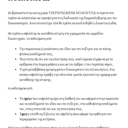
Αν βρίσκεστε στην κατηγορία ΥΠΕΡΧΡΕΩΜΕΝΑ ΝΟΙΚΟΚΥΡΙΑ το πρώτο που
πρέπει να κάνετε είναι να προσφύγετε στη διαδικασία της διαμεσολάβησης και του
διακανονισμού. Αν αυτό αποτύχει τότε θα πρέπει να ακολουθηθεί η δικαστική οδός.
Θα πρέπει ο οφειλέτης να καταθέτει αίτηση στο γραμματέα του αρμόδιου
δικαστηρίου, συνοδευόμενη από
Την περιουσιακή κατάσταση του ιδίου και του συζύγου και τα πάσης
φύσεως εισοδήματά τους,
Τους πιστωτές του και τις απαιτήσεις τους, αναλυόμενες σύμφωνα με τα
οριζόμενα στις παραγράφους 4 και 4α του άρθρου 2 του παρόντος νόμου,
Τυχόν μεταβιβάσεις εμπραγμάτων δικαιωμάτων του επί ακινήτων, στις
οποίες ο οφειλέτης προέβη την τελευταία τριετία πριν από την ημερομηνία
κατάθεσης της αίτησης,
συνοδευόμενα από
Τα έγγραφα που ο οφειλέτης έχει στη διάθεσή του και αφορούν στην περιουσία
και τα εισοδήματά του ιδίου και του συζύγου, στα κάθε φύσης εισοδήματα
του, στους πιστωτές του και τις απαιτήσεις τους,
Έγγραφη υπεύθυνη δήλωση του οφειλέτη όσον αφορά την ορθότητα του
περιεχομένου της αιτήσεως
Από την κατάθεση της αίτησης μέχρι και τη κύρια συζήτηση της υπόθεσης ο