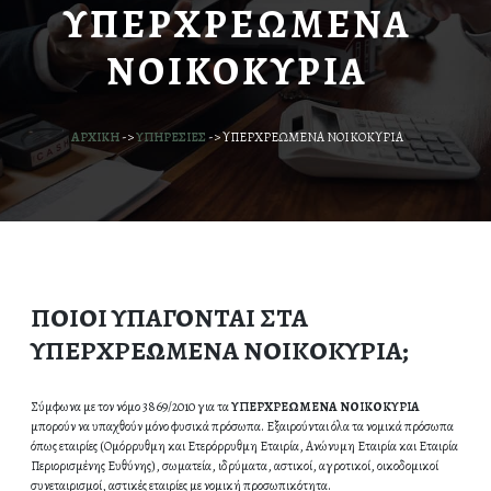
ΥΠΕΡΧΡΕΩΜΕΝΑ
ΝΟΙΚΟΚΥΡΙΑ
ΑΡΧΙΚΗ
->
ΥΠΗΡΕΣΙΕΣ
->
ΥΠΕΡΧΡΕΩΜΕΝΑ ΝΟΙΚΟΚΥΡΙΑ
ΠΟΙΟΙ ΥΠΑΓΟΝΤΑΙ ΣΤΑ
ΥΠΕΡΧΡΕΩΜΕΝΑ ΝΟΙΚΟΚΥΡΙΑ;
Σύμφωνα με τον νόμο 3869/2010 για τα
ΥΠΕΡΧΡΕΩΜΕΝΑ ΝΟΙΚΟΚΥΡΙΑ
μπορούν να υπαχθούν μόνο φυσικά πρόσωπα. Εξαιρούνται όλα τα νομικά πρόσωπα
όπως εταιρίες (Ομόρρυθμη και Ετερόρρυθμη Εταιρία, Ανώνυμη Εταιρία και Εταιρία
Περιορισμένης Ευθύνης), σωματεία, ιδρύματα, αστικοί, αγροτικοί, οικοδομικοί
συνεταιρισμοί, αστικές εταιρίες με νομική προσωπικότητα.