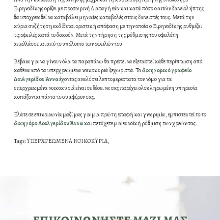
Ειρηνοδίκης ορίζει με προσωρινή Διαταγή εάν και κατά πόσο ο αιτών δανειολήπτης
θα υποχρεωθεί να καταβάλει μηνιαίες καταβολές στους δανειστές τους. Μετά την
κύρια συζήτηση εκδίδεται οριστική απόφαση με την οποία ο Ειρηνοδίκης ρυθμίζει
τις οφειλές κατά το δοκούν. Μετά την τήρηση της ρύθμισης του οφειλέτη
απαλλάσσεται από το υπόλοιπο των οφειλών του.
Βέβαια για να γίνουν όλα τα παραπάνω θα πρέπει να εξεταστεί κάθε περίπτωση από
καθένα από τα υπερχρεωμένα νοικοκυριά ξεχωριστά. Το
δικηγορικό γραφείο
Δουλγερίδου Άννα
έχοντας αναλύσει λεπτομερέστατα τον νόμο για τα
υπερχρεωμένα νοικοκυριά είναι σε θέσει να σας παρέχει ολοκληρωμένη υπηρεσία
κοιτάζονται πάντα το συμφέρον σας.
Ελάτε σε επικοινωνία μαζί μας για μια πρώτη επαφή και γνωριμία, εμπιστευτεί το το
δικηγόρο Δουλγερίδου Άννα
και πετύχετε μια ευνοϊκή ρύθμιση των χρεών σας.
Tags:
ΥΠΕΡΧΡΕΩΜΕΝΑ ΝΟΙΚΟΚΥΡΙΑ,