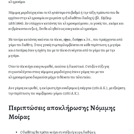
κληρονόμοι
Νόμιμος μεριδούχος είναι το πλησιέστερο στο βαθμό ή την τάξη πρόσωπο που θα
ερχόταν στην κληρονομία αν χωρούσε η εξ αδιαθέτου διαδοχή (βλ. ΕφΠειρ
1188/1996). Αν υπάρχουν κατιόντες του κληρονομούμενου, οι γονείς του, ακόμα και
αν βρίσκονται εν ζωή, δεν θα κληθούν ως αναγκαίοι κληρονόμοι.
Με τον όρο κατιόντες νοούνται τα τέκνα, εγγόνια, δισέγγονα κ.λπ., που προέρχονται από
γάμο του διαθέτη. Στους γονείς συμπεριλαμβάνεται σε κάθε περίπτωση η μητέρα
και ο πατέρας όταν η σχέση του με το τέκνο συνάγεται από το γάμο του με την
μητέρα.
Όταν το τέκνο έχει αναγνωρισθεί, εκούσια ή δικαστικά. Ο επιζών σύζυγος
συγκαταλέγεται στους νόμιμους μεριδούχους όταν ο γάμος του με τον
κληρονομούμενο διαρκούσε μέχρι το θάνατο του τελευταίου.
Αν ο γάμος ακυρωθεί, η ακύρωση έχει αναδρομική ενέργεια (1381 Α.Κ.), με εξαίρεση
την περίπτωση του νομιζόμενου γάμου (1383 Α.Κ.).
Περιπτώσεις αποκλήρωσης Νόμιμης
Μοίρας
Ο διαθέτης θα πρέπει να έχει συντάξει έγκυρη διαθήκη.