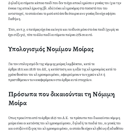
Δηλαδή αυτόματα κάποιο παιδί που δεν το έχει αποκληρώσει ο γονέας του (για την
έννοια της αποκλήρωσης βλ. εδώ) είναι κληρονόμος στο ποσοστό που του
αντιστοιχεί, το οποίο είναι το μισό από όσο θα έπαιρνε αν ο γονέας δεν είχε αφήσει
διαθήκη.
Έτσι, αν π.χ. ο πατέρας είχε ένα ακίνητο και το έδωσε μόνο στο ένα παιδί (χωρίς να
έχει σύζυγο), τότε το άλλο παιδί αυτόματα παίρνει 25% σε αυτό.
Υπολογισμός Νομίμου Μοίρας
Για τον υπολογισμό δε της νόμιμης μοίρας λαμβάνεται, κατά τα
άρθρα 1831 και 1838 του ΑΚ, η κατάσταση και η αξία της κληρονομίας κατά το
χρόνο θανάτου του κληρονομουμένου, αφαιρούμενων των χρεών κλπ ή
προστιθέμενων των αναφερόμενων στα άρθρα αυτά στοιχείων.
Πρόσωπα που δικαιούνται τη Νόμιμη
Μοίρα
Όπως προκύπτει από το άρθρο 1825 του Α.Κ. τα πρόσωπα που δικαιούνται νόμιμη
μοίρα είναι οι κατιόντες του κληρονομούμενου, δηλαδή τα παιδιά του, οι γονείς του
και ο επιζών σύζυγος του κληρονομουμένου, οι οποίοι θα είχαν κληθεί ως εξ αδιαθέτου