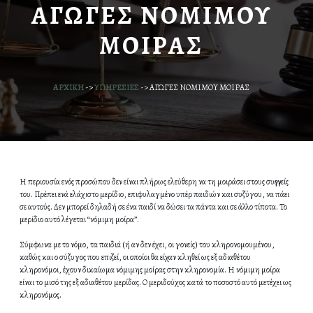
ΑΓΩΓΕΣ ΝΟΜΙΜΟΥ
ΜΟΙΡΑΣ
ΑΡΧΙΚΗ
->
ΥΠΗΡΕΣΙΕΣ
->
ΑΓΩΓΕΣ ΝΟΜΙΜΟΥ ΜΟΙΡΑΣ
Η περιουσία ενός προσώπου δεν είναι πλήρως ελεύθερη να τη μοιράσει στους συγγενείς
του. Πρέπει ενά ελάχιστο μερίδιο, επιφυλαγμένο υπέρ παιδιών και συζύγου, να πάει
σε αυτούς. Δεν μπορεί δηλαδή σε ένα παιδί να δώσει τα πάντα και σε άλλο τίποτα. Το
μερίδιο αυτό λέγεται “νόμιμη μοίρα”.
Σύμφωνα με το νόμο, τα παιδιά (ή αν δεν έχει, οι γονείς) του κληρονομουμένου,
καθώς και ο σύζυγος που επιζεί, οι οποίοι θα είχαν κληθεί ως εξ αδιαθέτου
κληρονόμοι, έχουν δικαίωμα νόμιμης μοίρας στην κληρονομία. Η νόμιμη μοίρα
είναι το μισό της εξ αδιαθέτου μερίδας. Ο μεριδούχος κατά το ποσοστό αυτό μετέχει ως
κληρονόμος.