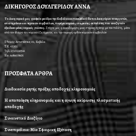
ΔΙΚΗΓΟΡΟΣ ΔΟΥΛΓΕΡΙΔΟΥ ΑΝΝΑ
Το Δικηγορικό μας γραφείο με έδρα την Καβάλα και πανελλαδικό δίκτυο Δικηγόρων συνεργατών,
επιστημόνων και τεχνικών συμβούλων, παρέχει νομικές υπηρεσίες σε πελάτες που αναζητούν
εξειδικευμένες νομικές γνώσεις.
Στόχος μας η οικοδόμηση μιας στέρεας σχέσης με τον πελάτη, μέσα
από τον έλεγχο του νομικού ζητήματος και την παροχή ορθών νομικών συμβουλών
Εθνικής Αντιστάσεως 02, Καβάλα
Τ.Κ. 65302
Τηλ. 2510220566
Κιν. 6986658605
ΠΡΟΣΦΑΤΑ ΑΡΘΡΑ
Διαδικασία ρητής πράξης αποδοχής κληρονομιάς
Η αποποίηση κληρονομιάς και η αγωγή ακύρωσης πλασματικής
αποδοχής
Συναινετικό Διαζύγιο
Συνεπιμέλεια: Μία Σφαιρική Εξέταση