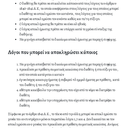
Ο διαθέτης θα πρέπει να επικαλείται κάποιον από τους λόγους των άρθρων
1840-1842 Α.Κ, τα οποία αναφέρονται στους λόγους για τους οποίους μπορεί
ο διαθέτης να αποκληρώσει τον κατιόντα, τους λόγους για τους οποίους
μπορεί να αποκληρώσει τον ανιόντα καθώς και το/τη σύζυγο.
Ο λόγος αποκλήρωσης θα πρέπει να είναι αληθινός.
Ο λόγος αποκλήρωσης πρέπει να υπάρχει κατά το χρόνο σύνταξης της
διαθήκης.
Να μην έχει αποσβεστεί το δικαίωμα αποκλήρωσης με παροχή συγγνώμης.
Λόγοι που μπορεί να αποκληρώσει κάποιος
Να μην έχει αποσβεστεί το δικαίωμα αποκλήρωσης με παροχή συγγνώμης.
προκάλεσε με πρόθεση σωματικές κακώσεις στο διαθέτη ή στο σύζυγο του,
από τον οποίο κατάγεται ο κατιών
έγινε ένοχος κακουργήματος ή σοβαρού πλημμελήματος με πρόθεση, κατά
του διαθέτη ή του συζύγου του
αθέτησε κακόβουλα την υποχρέωση που είχε από το νόμο να διατρέφει το
διαθέτη
αθέτησε κακόβουλα την υποχρέωση που είχε από το νόμο να διατρέφει το
διαθέτη
Σύμφωνα με το άρθρο 1841 Α.Κ., το τέκνο από την άλλη μπορεί να αποκληρώσει το
γονέα του αν συντρέχουν μόνο οι παραπάνω λόγοι 1,3 και 4. Δεν δικαιούται να τον
αποκληρώσει αν ο γονέας του προκάλεσε με πρόθεση σωματικές κακώσεις. Αν όμως