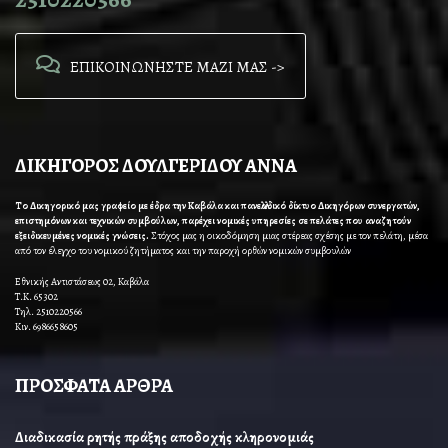
ΕΠΙΚΟΙΝΩΝΗΣΤΕ ΜΑΖΙ ΜΑΣ ->
ΔΙΚΗΓΟΡΟΣ ΔΟΥΛΓΕΡΙΔΟΥ ΑΝΝΑ
Το Δικηγορικό μας γραφείο με έδρα την Καβάλα και πανελλαδικό δίκτυο Δικηγόρων συνεργατών,
επιστημόνων και τεχνικών συμβούλων, παρέχει νομικές υπηρεσίες σε πελάτες που αναζητούν
εξειδικευμένες νομικές γνώσεις.
Στόχος μας η οικοδόμηση μιας στέρεας σχέσης με τον πελάτη, μέσα
από τον έλεγχο του νομικού ζητήματος και την παροχή ορθών νομικών συμβουλών
Εθνικής Αντιστάσεως 02, Καβάλα
Τ.Κ. 65302
Τηλ. 2510220566
Κιν. 6986658605
ΠΡΟΣΦΑΤΑ ΑΡΘΡΑ
Διαδικασία ρητής πράξης αποδοχής κληρονομιάς