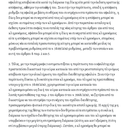
οφειλέτης αποβιώνει είτε κατά τη διάρκεια της δίκης είτε μετά την έκδοση οριστικής
απόφασης, αλλά πριν την απαλλαγή του. Σε αυτήν την περίπτωση, επειδή η απόφαση
ρυθμίζει τις οφειλές με βάση συνθήκες που συντρέχουν στο πρόσωπο του οφειλέτη, η
δίκη δεν μπορεί να συνεχιστεί από τους κληρονόμους ούτε η απόφαση μπορεί να
ισχύσει αυτομάτως υπέρ των κληρονόμων». Από την παραπάνω αιτιολογική
έκθεση προκύπτει σαφώς το αυτοτελές της νέας αίτησης του άρθρου 12α από τους
κληρονόμους, εφόσον δεν μπορεί ούτε η δίκη να συνεχιστεί από τους κληρονόμους
ούτε η απόφαση μπορεί να ισχύσει αυτομάτως υπέρ των κληρονόμων, επομένως
μόνο ως νέα αυτοτελείς προσωποπαγής αίτηση μπορεί να κατατεθεί με όλες τις
προβλεπόμενες ρυθμίσεις από το ν. 3869/2010 ρυθμίσεις, μεταξύ των οποίων και
αυτή του άρθρου 8 παρ. 2 και 5.
3. Τέλος, με την παράγραφο 3 αντιμετωπίζεται η περίπτωση που ο οφειλέτης είχε
προστατεύσει δικαστικά την κύρια κατοικία του από την ρευστοποίηση πλην όμως
απεβίωσε πριν την ολοκλήρωση του σχεδίου διευθέτησης οφειλών. Σε αυτήν την
περίπτωση δίνεται η δυνατότητα στον κληρονόμο, που πληροί τις προϋποθέσεις
υπαγωγής στο ν. 3869/2010, χρησιμοποιεί την κύρια κατοικία του
κληρονομουμένου ως δική του κύρια κατοικία και συντρέχουν στο πρόσωπό του οι
λοιπές προϋποθέσεις της παρ. 2 του άρθρου 9 του ν. 3968/2010, να ζητήσει από το
δικαστήριο να του επιτρέψει την συνέχιση του σχεδίου διευθέτησης,
προσαρμοσμένου φυσικά στην δική του ικανότητα αποπληρωμής. Η αρχή της μη
χειροτέρευσης της θέσης των πιστωτών δεν θίγεται ούτε επιτρέπεται η συνολική
διάρκεια των σχεδίων διευθέτησης του κληρονομουμένου και του κληρονόμου να
υπερβαίνουν την μεγίστη επιτρεπόμενη διάρκεια (20 έτη και κατ’ εξαίρεση 35 έτη
επί συμβάσεων μεγαλύτερης διάρκειας). Ωστόσο, ο κληρονόμος θα μπορεί να