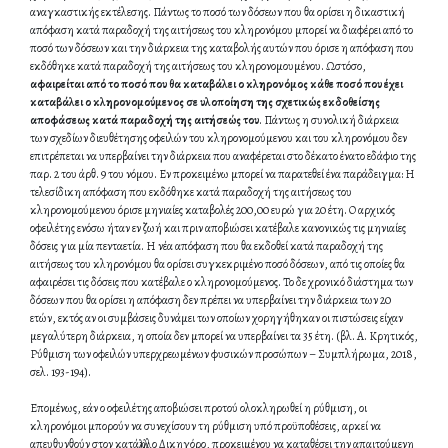
αναγκαστικής εκτέλεσης. Πάντως το ποσό των δόσεων που θα ορίσει η δικαστική
απόφαση κατά παραδοχή της αιτήσεως του κληρονόμου μπορεί να διαφέρει από το
ποσό των δόσεων και την διάρκεια της καταβολής αυτών που όρισε η απόφαση που
εκδόθηκε κατά παραδοχή της αιτήσεως του κληρονομουμένου. Ωστόσο,
αφαιρείται από το ποσό που θα καταβάλει ο κληρονόμος κάθε ποσό που έχει
καταβάλει ο κληρονομούμενος σε υλοποίηση της σχετικώς εκδοθείσης
αποφάσεως κατά παραδοχή της αιτήσεώς του
. Πάντως η συνολική διάρκεια
των σχεδίων διευθέτησης οφειλών του κληρονομούμενου και του κληρονόμου δεν
επιτρέπεται να υπερβαίνει την διάρκεια που αναφέρεται στο δέκατο ένατο εδάφιο της
παρ. 2 του άρθ. 9 του νόμου. Εν προκειμένω μπορεί να παρατεθεί ένα παράδειγμα: Η
τελεσίδικη απόφαση που εκδόθηκε κατά παραδοχή της αιτήσεως του
κληρονομούμενου όρισε μηνιαίες καταβολές 200,00 ευρώ για 20 έτη. Ο αρχικός
οφειλέτης ενόσω ήταν εν ζωή και πριν αποβιώσει κατέβαλε κανονικώς τις μηνιαίες
δόσεις για μία πενταετία. Η νέα απόφαση που θα εκδοθεί κατά παραδοχή της
αιτήσεως του κληρονόμου θα ορίσει συγκεκριμένο ποσό δόσεων, από τις οποίες θα
αφαιρέσει τις δόσεις που κατέβαλε ο κληρονομούμενος. Το δε χρονικό διάστημα των
δόσεων που θα ορίσει η απόφαση δεν πρέπει να υπερβαίνει την διάρκεια των 20
ετών, εκτός αν οι συμβάσεις δυνάμει των οποίων χορηγήθηκαν οι πιστώσεις είχαν
μεγαλύτερη διάρκεια, η οποία δεν μπορεί να υπερβαίνει τα 35 έτη. (βλ. Α. Κρητικός,
Ρύθμιση των οφειλών υπερχρεωμένων φυσικών προσώπων – Συμπλήρωμα, 2018,
σελ. 193-194).
Επομένως, εάν ο οφειλέτης αποβιώσει προτού ολοκληρωθεί η ρύθμιση, οι
κληρονόμοι μπορούν να συνεχίσουν τη ρύθμιση υπό προϋποθέσεις, αρκεί να
απευθυνθούν στον κατάλληλο Δικηγόρο, προκειμένου να καταθέσει την απαιτούμενη