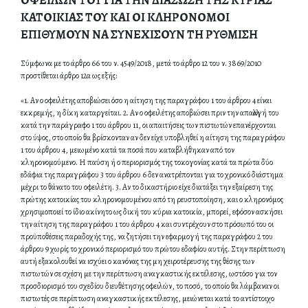
ΟΦΕΙΛΩΝ ΤΟΥ ΓΙΑ ΤΗΝ ΔΙΑΣΩΣΗ ΤΗΣ ΚΥΡΙΑΣ
ΚΑΤΟΙΚΙΑΣ ΤΟΥ ΚΑΙ ΟΙ ΚΛΗΡΟΝΟΜΟΙ
ΕΠΙΘΥΜΟΥΝ ΝΑ ΣΥΝΕΧΙΣΟΥΝ ΤΗ ΡΥΘΜΙΣΗ
Σύμφωνα με το άρθρο 66 του ν. 4549/2018, μετά το άρθρο 12 του ν. 3869/2010
προστίθεται άρθρο 12α ως εξής:
«1. Αν ο οφειλέτης αποβιώσει όσο η αίτηση της παραγράφου 1 του άρθρου 4 είναι
εκκρεμής, η δίκη καταργείται. 2. Αν ο οφειλέτης αποβιώσει πριν την απαλλαγή του
κατά την παράγραφο 1 του άρθρου 11, οι απαιτήσεις των πιστωτών επανέρχονται
στο ύψος, στο οποίο θα βρίσκονταν αν δεν είχε υποβληθεί η αίτηση της παραγράφου
1 του άρθρου 4, μειωμένο κατά τα ποσά που καταβλήθηκαν από τον
κληρονομούμενο. Η παύση ή ο περιορισμός της τοκογονίας κατά τα πρώτα δύο
εδάφια της παραγράφου 3 του άρθρου 6 δεν ανατρέπονται για το χρονικό διάστημα
μέχρι το θάνατο του οφειλέτη. 3. Αν το δικαστήριο είχε διατάξει την εξαίρεση της
πρώτης κατοικίας του κληρονομουμένου από τη ρευστοποίηση, και ο κληρονόμος
χρησιμοποιεί το ίδιο ακίνητο ως δική του κύρια κατοικία, μπορεί, εφόσον ασκήσει
την αίτηση της παραγράφου 1 του άρθρου 4 και συντρέχουν στο πρόσωπό του οι
προϋποθέσεις παραδοχής της, να ζητήσει την εφαρμογή της παραγράφου 2 του
άρθρου 9 χωρίς το χρονικό περιορισμό του πρώτου εδαφίου αυτής. Στην περίπτωση
αυτή εξακολουθεί να ισχύει ο κανόνας της μη χειροτέρευσης της θέσης των
πιστωτών σε σχέση με την περίπτωση αναγκαστικής εκτέλεσης, ωστόσο για τον
προσδιορισμό του σχεδίου διευθέτησης οφειλών, το ποσό, το οποίο θα λάμβαναν οι
πιστωτές σε περίπτωση αναγκαστικής εκτέλεσης, μειώνεται κατά το αντίστοιχο