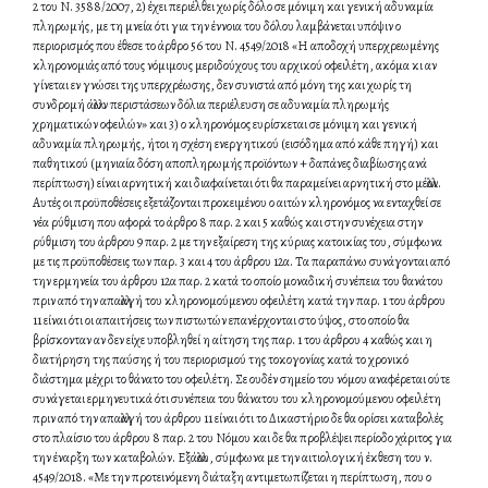
2 του Ν. 3588/2007, 2) έχει περιέλθει χωρίς δόλο σε μόνιμη και γενική αδυναμία
πληρωμής, με τη μνεία ότι για την έννοια του δόλου λαμβάνεται υπόψιν ο
περιορισμός που έθεσε το άρθρο 56 του Ν. 4549/2018 «Η αποδοχή υπερχρεωμένης
κληρονομιάς από τους νόμιμους μεριδούχους του αρχικού οφειλέτη, ακόμα κι αν
γίνεται εν γνώσει της υπερχρέωσης, δεν συνιστά από μόνη της και χωρίς τη
συνδρομή άλλων περιστάσεων δόλια περιέλευση σε αδυναμία πληρωμής
χρηματικών οφειλών» και 3) ο κληρονόμος ευρίσκεται σε μόνιμη και γενική
αδυναμία πληρωμής, ήτοι η σχέση ενεργητικού (εισόδημα από κάθε πηγή) και
παθητικού (μηνιαία δόση αποπληρωμής προϊόντων + δαπάνες διαβίωσης ανά
περίπτωση) είναι αρνητική και διαφαίνεται ότι θα παραμείνει αρνητική στο μέλλον.
Αυτές οι προϋποθέσεις εξετάζονται προκειμένου ο αιτών κληρονόμος να ενταχθεί σε
νέα ρύθμιση που αφορά το άρθρο 8 παρ. 2 και 5 καθώς και στην συνέχεια στην
ρύθμιση του άρθρου 9 παρ. 2 με την εξαίρεση της κύριας κατοικίας του, σύμφωνα
με τις προϋποθέσεις των παρ. 3 και 4 του άρθρου 12α. Τα παραπάνω συνάγονται από
την ερμηνεία του άρθρου 12α παρ. 2 κατά το οποίο μοναδική συνέπεια του θανάτου
πριν από την απαλλαγή του κληρονομούμενου οφειλέτη κατά την παρ. 1 του άρθρου
11 είναι ότι οι απαιτήσεις των πιστωτών επανέρχονται στο ύψος, στο οποίο θα
βρίσκονταν αν δεν είχε υποβληθεί η αίτηση της παρ. 1 του άρθρου 4 καθώς και η
διατήρηση της παύσης ή του περιορισμού της τοκογονίας κατά το χρονικό
διάστημα μέχρι το θάνατο του οφειλέτη. Σε ουδέν σημείο του νόμου αναφέρεται ούτε
συνάγεται ερμηνευτικά ότι συνέπεια του θάνατου του κληρονομούμενου οφειλέτη
πριν από την απαλλαγή του άρθρου 11 είναι ότι το Δικαστήριο δε θα ορίσει καταβολές
στο πλαίσιο του άρθρου 8 παρ. 2 του Νόμου και δε θα προβλέψει περίοδο χάριτος για
την έναρξη των καταβολών. Εξάλλου, σύμφωνα με την αιτιολογική έκθεση του ν.
4549/2018. «Με την προτεινόμενη διάταξη αντιμετωπίζεται η περίπτωση, που ο