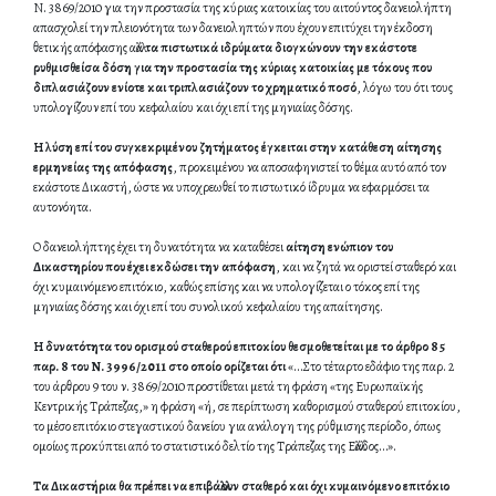
Ν. 3869/2010 για την προστασία της κύριας κατοικίας του αιτούντος δανειολήπτη
απασχολεί την πλειονότητα των δανειοληπτών που έχουν επιτύχει την έκδοση
θετικής απόφασης αλλά
τα πιστωτικά ιδρύματα διογκώνουν την εκάστοτε
ρυθμισθείσα δόση για την προστασία της κύριας κατοικίας με τόκους που
διπλασιάζουν ενίοτε και τριπλασιάζουν το χρηματικό ποσό
, λόγω του ότι τους
υπολογίζουν επί του κεφαλαίου και όχι επί της μηνιαίας δόσης.
Η λύση επί του συγκεκριμένου ζητήματος έγκειται στην κατάθεση αίτησης
ερμηνείας της απόφασης
, προκειμένου να αποσαφηνιστεί το θέμα αυτό από τον
εκάστοτε Δικαστή, ώστε να υποχρεωθεί το πιστωτικό ίδρυμα να εφαρμόσει τα
αυτονόητα.
Ο δανειολήπτης έχει τη δυνατότητα να καταθέσει
αίτηση ενώπιον του
Δικαστηρίου που έχει εκδώσει την απόφαση
, και να ζητά να οριστεί σταθερό και
όχι κυμαινόμενο επιτόκιο, καθώς επίσης και να υπολογίζεται ο τόκος επί της
μηνιαίας δόσης και όχι επί του συνολικού κεφαλαίου της απαίτησης.
Η δυνατότητα του ορισμού σταθερού επιτοκίου θεσμοθετείται με το άρθρο 85
παρ. 8 του Ν. 3996/2011 στο οποίο ορίζεται ότι
«…Στο τέταρτο εδάφιο της παρ. 2
του άρθρου 9 του ν. 3869/2010 προστίθεται μετά τη φράση «της Ευρωπαϊκής
Κεντρικής Τράπεζας,» η φράση «ή, σε περίπτωση καθορισμού σταθερού επιτοκίου,
το μέσο επιτόκιο στεγαστικού δανείου για ανάλογη της ρύθμισης περίοδο, όπως
ομοίως προκύπτει από το στατιστικό δελτίο της Τράπεζας της Ελλάδος…».
Τα Δικαστήρια θα πρέπει να επιβάλλουν σταθερό και όχι κυμαινόμενο επιτόκιο