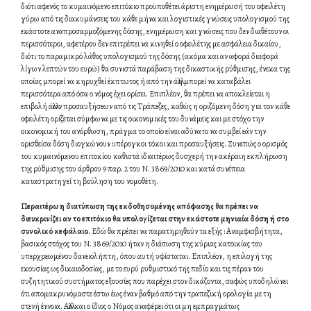
διότι αφενός το κυμαινόμενο επιτόκιο προϋποθέτει άριστη ενημέρωσή του οφειλέτη
γύρω από τις διακυμάνσεις του κάθε μήνα και λογιστικές γνώσεις υπολογισμού της
εκάστοτε αναπροσαρμοζόμενης δόσης, ενημέρωση και γνώσεις που δεν διαθέτουν οι
περισσότεροι, αφετέρου δεν επιτρέπει να κινηθεί ο οφειλέτης με ασφάλεια δικαίου,
διότι το παραμικρό λάθος υπολογισμού της δόσης (ακόμα και αν αφορά διαφορά
λίγων λεπτών του ευρώ) θα συνιστά παράβαση της δικαστικής ρύθμισης, ένεκα της
οποίας μπορεί να κηρυχθεί έκπτωτος ή από την άλλη μπορεί να καταβάλει
περισσότερα από όσα ο νόμος έχει ορίσει. Επιπλέον, θα πρέπει να αποκλείεται η
επιβολή άλλων προσαυξήσεων από τις Τράπεζες, καθώς η οριζόμενη δόση για τον κάθε
οφειλέτη ορίζεται σύμφωνα με τις οικονομικές του δυνάμεις και με στόχο την
οικονομική του ανόρθωση, πράγμα το οποίο είναι αδύνατο να συμβεί εάν την
ορισθείσα δόση διογκώνουν υπέρογκοι τόκοι και προσαυξήσεις. Συνεπώς ο ορισμός
του κυμαινόμενου επιτοκίου καθιστά ιδιαιτέρως δυσχερή την ακέραιη εκπλήρωση
της ρύθμισης του άρθρου 9 παρ. 2 του Ν. 3869/2010 και κατά συνέπεια
καταστρατηγεί τη βούληση του νομοθέτη.
Περαιτέρω η διατύπωση της εκδοθησομένης απόφασης θα πρέπει να
διευκρινίζει αν το επιτόκιο θα υπολογίζεται στην εκάστοτε μηνιαία δόση ή στο
συνολικό κεφάλαιο
. Εδώ θα πρέπει να παρατηρηθούν τα εξής : Αναμφισβήτητα,
βασικός στόχος του Ν. 3869/2010 ήταν η διάσωση της κύριας κατοικίας του
υπερχρεωμένου δανειολήπτη, όπου αυτή υφίσταται. Επιπλέον, η επιλογή της
εκουσίας ως δικαιοδοσίας, με το ευρύ ρυθμιστικό της πεδίο και τις πέραν του
συζητητικού συστήματος εξουσίες που παρέχει στον δικάζοντα, σαφώς υποδηλώνει
ότι απομακρυνόμαστε έστω έως έναν βαθμό από την τραπεζική ορολογία με τη
στενή έννοια. Αλλά και ο ίδιος ο Νόμος αναφέρει ότι οι μη εμπραγμάτως