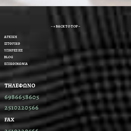
– ↑ BACK TO TOP –
ΑΡΧΙΚΗ
ΙΣΤΟΡΙΚΟ
ΥΠΗΡΕΣΙΕΣ
BLOG
ΕΠΙΚΟΙΝΩΝΙΑ
ΤΗΛΕΦΩΝΟ
6986658605
2510220566
FAX
2510220566