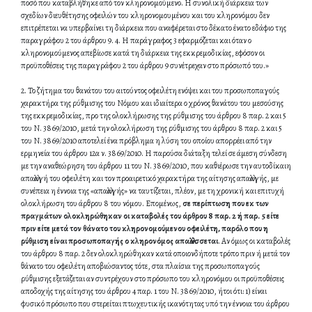
ποσό που καταβλήθηκε από τον κληρονομούμενο. Η συνολική διάρκεια των
σχεδίων διευθέτησης οφειλών του κληρονομουμένου και του κληρονόμου δεν
επιτρέπεται να υπερβαίνει τη διάρκεια που αναφέρεται στο δέκατο ένατο εδάφιο της
παραγράφου 2 του άρθρου 9. 4. Η παράγραφος 3 εφαρμόζεται και όταν ο
κληρονομούμενος απεβίωσε κατά τη διάρκεια της εκκρεμοδικίας, εφόσον οι
προϋποθέσεις της παραγράφου 2 του άρθρου 9 συνέτρεχαν στο πρόσωπό του.»
2. Το ζήτημα του θανάτου του αιτούντος οφειλέτη ενόψει και του προσωποπαγούς
χαρακτήρα της ρύθμισης του Νόμου και ιδιαίτερα ο χρόνος θανάτου του μεσούσης
της εκκρεμοδικίας, προ της ολοκλήρωσης της ρύθμισης του άρθρου 8 παρ. 2 και 5
του Ν. 3869/2010, μετά την ολοκλήρωση της ρύθμισης του άρθρου 8 παρ. 2 και 5
του Ν. 3869/2010 αποτελεί ένα πρόβλημα η λύση του οποίου απορρέει από την
ερμηνεία του άρθρου 12α ν. 3869/2010. Η παρούσα διάταξη τελεί σε άμεση σύνδεση
με την αναθεώρηση του άρθρου 11 του Ν. 3869/2010, που καθιέρωσε την αυτοδίκαιη
απαλλαγή του οφειλέτη και τον προαιρετικό χαρακτήρα της αίτησης απαλλαγής, με
συνέπεια η έννοια της «απαλλαγής» να ταυτίζεται, πλέον, με τη χρονική και επιτυχή
ολοκλήρωση του άρθρου 8 του νόμου. Επομένως,
σε περίπτωση που εκ των
πραγμάτων ολοκληρώθηκαν οι καταβολές του άρθρου 8 παρ. 2 ή παρ. 5 είτε
πριν είτε μετά τον θάνατο του κληρονομούμενου οφειλέτη, παρόλο που η
ρύθμιση είναι προσωποπαγής ο κληρονόμος απαλλάσσεται
. Αν όμως οι καταβολές
του άρθρου 8 παρ. 2 δεν ολοκληρώθηκαν κατά οποιονδήποτε τρόπο πριν ή μετά τον
θάνατο του οφειλέτη αποβιώσαντος τότε, στα πλαίσια της προσωποπαγούς
ρύθμισης εξετάζεται αν συντρέχουν στο πρόσωπο του κληρονόμου οι προϋποθέσεις
αποδοχής της αίτησης του άρθρου 4 παρ. 1 του Ν. 3869/2010, ήτοι ότι: 1) είναι
φυσικό πρόσωπο που στερείται πτωχευτικής ικανότητας υπό την έννοια του άρθρου