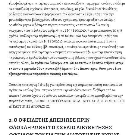
εξασφαλισμένες απαιτήσεις σταματούν να εκτοκίζονται, πράγμα που δεν συνάδει με
τα τραπεζικώς ισχύοντα. Θα πρέπει, επομένως, να γίνει δεκτό ότι ο Νομοθέτης,
ορίζοντας το ανωτέρω αναφερόμενο επιτόκιο ουσιαστικά είχε υπόψη του την
μεταβαλλόμενη σε βάθος χρόνου αξία του χρήματος, ήτοι την αξία που θα είχε η
ορισθείσα μηνιαία δόση στο πέρασμα των ετών, κατά τα οποία διαρκεί η
υποχρέωση καταβολής του άρθρ. 9 παρ 2 Ν. 3869/2010, ήτοι μετά από έως 20 ή 35
χρόνια, ανάλογα την περίπτωση. Ως εκ τούτου, και λαμβανομένου υπόψη του
γενικότερου σκοπού του Ν. 3869/2010, όπως αυτός αποτυπώνεται ρητά στην
αιτιολογική του έκθεση (βλ. ανωτέρω), ο οποίος είναι πρωτίστως η επανένταξη του
υπερχρεωμένου πολίτη στην οικονομική και κοινωνική ζωή με την επανάκτηση
της οικονομικής ελευθερίας που συνεπάγεται η εξάλειψη των χρεών που αδυνατεί να
αποπληρώσει,
θα πρέπει να διευκρινιστεί ότι το επιτόκιο θα υπολογίζεται στην
εκάστοτε μηνιαία δόση που επιβλήθηκε από το Δικαστήριο, διότι μόνο έτσι
εξυπηρετείται ο παραπάνω σκοπός του Νόμου
.
Συνεπώς ως προς τη διάταξη για τη διάσωση της κύριας κατοικίας το επιτόκιο θα
πρέπει να υπολογίζεται στην εκάστοτε μηνιαία δόση που επιβλήθηκε από το
Δικαστήριο και όχι στο σύνολο του κεφαλαίου που ορίζεται να καταβληθεί για την
παραπάνω αιτία, ΤΟ ΟΠΟΙΟ ΕΠΙΤΥΓΧΑΝΕΤΑΙ ΜΕ ΑΙΤΗΣΗ ΔΙΟΡΘΩΣΗΣ ΤΗΣ
ΔΙΚΑΣΤΙΚΗΣ ΑΠΟΦΑΣΗΣ.
2.
Ο ΟΦΕΙΛΕΤΗΣ ΑΠΕΒΙΩΣΕ ΠΡΙΝ
ΟΛΟΚΛΗΡΩΘΕΙ ΤΟ ΣΧΕΔΙΟ ΔΙΕΥΘΕΤΗΣΗΣ