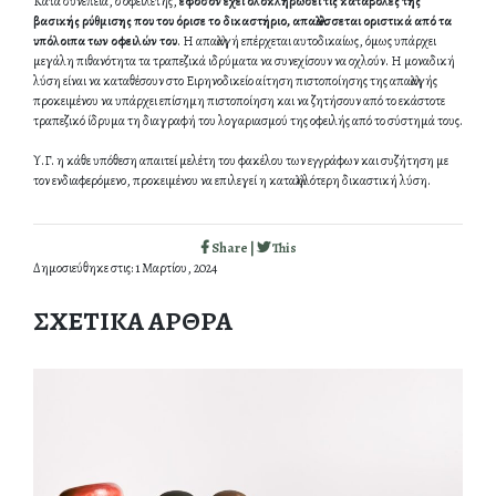
Κατά συνέπεια, ο οφειλέτης,
εφόσον έχει ολοκληρώσει τις καταβολές της
βασικής ρύθμισης που του όρισε το δικαστήριο, απαλλάσσεται οριστικά από τα
υπόλοιπα των οφειλών του
. Η απαλλαγή επέρχεται αυτοδικαίως, όμως υπάρχει
μεγάλη πιθανότητα τα τραπεζικά ιδρύματα να συνεχίσουν να οχλούν. Η μοναδική
λύση είναι να καταθέσουν στο Ειρηνοδικείο αίτηση πιστοποίησης της απαλλαγής
προκειμένου να υπάρχει επίσημη πιστοποίηση και να ζητήσουν από το εκάστοτε
τραπεζικό ίδρυμα τη διαγραφή του λογαριασμού της οφειλής από το σύστημά τους.
Υ.Γ. η κάθε υπόθεση απαιτεί μελέτη του φακέλου των εγγράφων και συζήτηση με
τον ενδιαφερόμενο, προκειμένου να επιλεγεί η καταλληλότερη δικαστική λύση.
Share |
This
Δημοσιεύθηκε στις: 1 Μαρτίου, 2024
ΣΧΕΤΙΚΑ ΑΡΘΡΑ