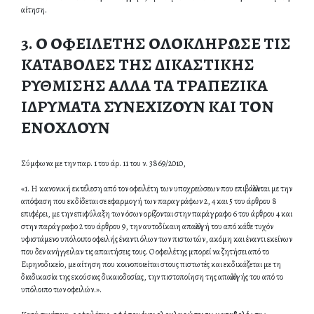
αίτηση.
3.
Ο ΟΦΕΙΛΕΤΗΣ ΟΛΟΚΛΗΡΩΣΕ ΤΙΣ
ΚΑΤΑΒΟΛΕΣ ΤΗΣ ΔΙΚΑΣΤΙΚΗΣ
ΡΥΘΜΙΣΗΣ ΑΛΛΑ ΤΑ ΤΡΑΠΕΖΙΚΑ
ΙΔΡΥΜΑΤΑ ΣΥΝΕΧΙΖΟΥΝ ΚΑΙ ΤΟΝ
ΕΝΟΧΛΟΥΝ
Σύμφωνα με την παρ. 1 του άρ. 11 του ν. 3869/2010,
«1. Η κανονική εκτέλεση από τον οφειλέτη των υποχρεώσεων που επιβάλλονται με την
απόφαση που εκδίδεται σε εφαρμογή των παραγράφων 2, 4 και 5 του άρθρου 8
επιφέρει, με την επιφύλαξη των όσων ορίζονται στην παράγραφο 6 του άρθρου 4 και
στην παράγραφο 2 του άρθρου 9, την αυτοδίκαιη απαλλαγή του από κάθε τυχόν
υφιστάμενο υπόλοιπο οφειλής έναντι όλων των πιστωτών, ακόμη και έναντι εκείνων
που δεν ανήγγειλαν τις απαιτήσεις τους. Ο οφειλέτης μπορεί να ζητήσει από το
Ειρηνοδικείο, με αίτηση που κοινοποιείται στους πιστωτές και εκδικάζεται με τη
διαδικασία της εκούσιας δικαιοδοσίας, την πιστοποίηση της απαλλαγής του από το
υπόλοιπο των οφειλών.».