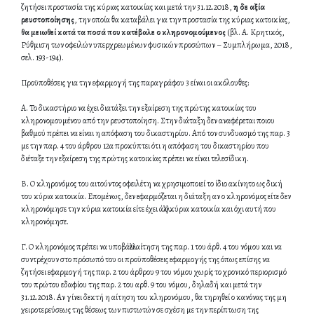
ζητήσει προστασία της κύριας κατοικίας και μετά την 31.12.2018,
η δε αξία
ρευστοποίησης
, την οποία θα καταβάλει για την προστασία της κύριας κατοικίας,
θα μειωθεί κατά τα ποσά που κατέβαλε ο κληρονομούμενος
(βλ. Α. Κρητικός,
Ρύθμιση των οφειλών υπερχρεωμένων φυσικών προσώπων – Συμπλήρωμα, 2018,
σελ. 193-194).
Προϋποθέσεις για την εφαρμογή της παραγράφου 3 είναι οι ακόλουθες:
Α. Το δικαστήριο να έχει διατάξει την εξαίρεση της πρώτης κατοικίας του
κληρονομουμένου από την ρευστοποίηση. Στην διάταξη δεν αναφέρεται ποιου
βαθμού πρέπει να είναι η απόφαση του δικαστηρίου. Από τον συνδυασμό της παρ. 3
με την παρ. 4 του άρθρου 12α προκύπτει ότι η απόφαση του δικαστηρίου που
διέταξε την εξαίρεση της πρώτης κατοικίας πρέπει να είναι τελεσίδικη.
Β. Ο κληρονόμος του αιτούντος οφειλέτη να χρησιμοποιεί το ίδιο ακίνητο ως δική
του κύρια κατοικία. Επομένως, δεν εφαρμόζεται η διάταξη αν ο κληρονόμος είτε δεν
κληρονόμησε την κύρια κατοικία είτε έχει άλλη κύρια κατοικία και όχι αυτή που
κληρονόμησε.
Γ. Ο κληρονόμος πρέπει να υποβάλλει αίτηση της παρ. 1 του άρθ. 4 του νόμου και να
συντρέχουν στο πρόσωπό του οι προϋποθέσεις εφαρμογής της όπως επίσης να
ζητήσει εφαρμογή της παρ. 2 του άρθρου 9 του νόμου χωρίς το χρονικό περιορισμό
του πρώτου εδαφίου της παρ. 2 του αρθ. 9 του νόμου, δηλαδή και μετά την
31.12.2018. Αν γίνει δεκτή η αίτηση του κληρονόμου, θα τηρηθεί ο κανόνας της μη
χειροτερεύσεως της θέσεως των πιστωτών σε σχέση με την περίπτωση της