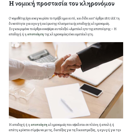
Η νομική προστασία του κληρονόμου
Ο νομοθέτης έχει αναγνωρίσει το πρόβλημα αυτό, και δίδει κατ’ άρθρο 1857 ΑΚ τη
δυνατότητα για αγωγή ακύρωσης πλασματικής αποδοχής κληρονομιάς.
Συγκεκριμένα το άρθρο αναφέρει αυτολεξεί: «Αμετάκλητο της αποποίησης – Η
αποδοχή ή η
αποποίηση
της κληρονομίας είναι αμετάκλητη.
Η αποδοχή ή η
αποποίηση
κληρονομιάς που οφείλεται σε πλάνη ή απειλή ή
απάτη κρίνεται σύμφωνα με τις, διατάξεις για τις δικαιοπραξίες, η αγωγή για την