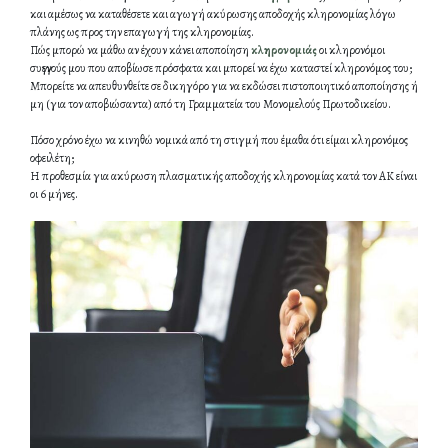
και αμέσως να καταθέσετε και αγωγή ακύρωσης αποδοχής κληρονομίας λόγω
πλάνης ως προς την επαγωγή της κληρονομίας.
Πώς μπορώ να μάθω αν έχουν κάνει αποποίηση
κληρονομιάς
οι κληρονόμοι
συγγενούς μου που αποβίωσε πρόσφατα και μπορεί να έχω καταστεί κληρονόμος του;
Μπορείτε να απευθυνθείτε σε δικηγόρο για να εκδώσει πιστοποιητικό αποποίησης ή
μη (για τον αποβιώσαντα) από τη Γραμματεία του Μονομελούς Πρωτοδικείου.
Πόσο χρόνο έχω να κινηθώ νομικά από τη στιγμή που έμαθα ότι είμαι κληρονόμος
οφειλέτη;
Η προθεσμία για ακύρωση πλασματικής αποδοχής κληρονομίας κατά τον ΑΚ είναι
οι 6 μήνες.