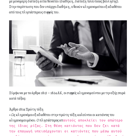
με μονομερή διάταξη αιτία θανάτου (διαθήκη, διάταξη τελευταίας βούλησης).
Στην περίπτωση που δεν υπάρχει διαθήκη, ο θανών κληρονομείται εξ αδιαθέτου
από τους πλησιέστερους συγγενείς του.
Σύμφωνα με τα άρθρα 1813 – 1824 ΑΚ, οι συγγενείς κληρονομούνται με την εξής σειρά
κατά τάξεις:
Άρθρο 1814 Πρώτη τάξη
« Ως κληρονόμοι εξ αδιαθέτου στην πρώτη τάξη καλούνται οι κατιόντες του
κληρονομουμένου. Ο πλησιέστερος απ
αυτούς αποκλείει τον απώτερο
της ίδιας ρίζας. Στη θέση κατιόντος που δεν ζει κατά
την επαγωγή υπεισέρχονται οι κατιόντες που μέσω αυτού