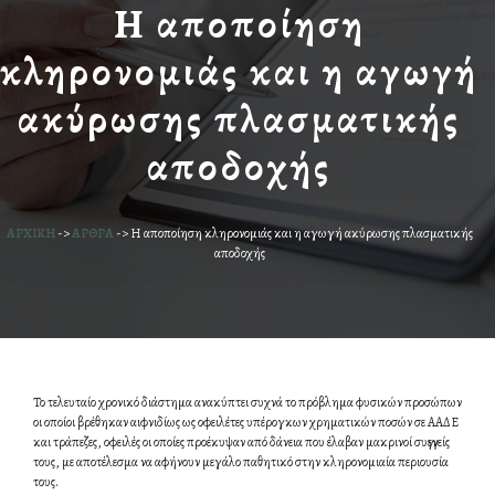
Η αποποίηση
κληρονομιάς και η αγωγή
ακύρωσης πλασματικής
αποδοχής
ΑΡΧΙΚΗ
->
ΑΡΘΡΑ
->
Η αποποίηση κληρονομιάς και η αγωγή ακύρωσης πλασματικής
αποδοχής
Το τελευταίο χρονικό διάστημα ανακύπτει συχνά το πρόβλημα φυσικών προσώπων
οι οποίοι βρέθηκαν αιφνιδίως ως οφειλέτες υπέρογκων χρηματικών ποσών σε ΑΑΔΕ
και τράπεζες, οφειλές οι οποίες προέκυψαν από δάνεια που έλαβαν μακρινοί συγγενείς
τους, με αποτέλεσμα να αφήνουν μεγάλο παθητικό στην κληρονομιαία περιουσία
τους.