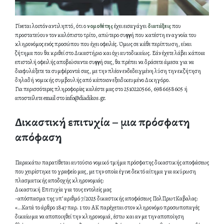
Γίνεται λοιπόν αντιληπτό, ότι ο
νομοθέτης
έχει εισαγάγει
διατάξεις
που
προστατεύουν τον καλόπιστο τρίτο, απώτερο συγγενή που κατέστη εν αγνοία του
κληρονόμος ενός προσώπου που έχει οφειλές. Όμως σε κάθε περίπτωση, είναι
ζήτημα που θα κριθεί στο Δικαστήριο και όχι αυτοδικαίως. Εάν έχετε λάβει κάποια
επιστολή οφειλής αποβιώσαντα συγγενή σας, θα πρέπει να δράσετε άμεσα για να
διαφυλάξετε τα συμφέροντά σας, με την πλέον ενδεδειγμένη λύση την εκζήτηση
δηλαδή νομικής συμβουλής από κάποιον εξειδικευμένο Δικηγόρο.
Για περισσότερες πληροφορίες καλέστε μας στο 2510220566, 6986658605 ή
αποστείλετε email στο
info@diadikos.gr
.
Δικαστική επιτυχία – μια πρόσφατη
απόφαση
Παρακάτω παρατίθεται αυτούσιο νομικό τμήμα πρόσφατης δικαστικής αποφάσεως
που χειρίστηκε το γραφείο μας, με την οποία έγινε δεκτό αίτημα για ακύρωση
πλασματικής αποδοχής κληρονομιάς:
Δικαστική Επιτυχία για τους εντολείς μας
-απόσπασμα της υπ’ αριθμό 7/2025 δικαστικής αποφάσεως ΠολΠρωτΚαβαλας:
«…Κατά το άρθρο 1847 παρ. 1 του ΑΚ παρέχεται στον κληρονόμο προσωποπαγές
δικαίωμα να αποποιηθεί την κληρονομιά, έστω και αν με την αποποίηση