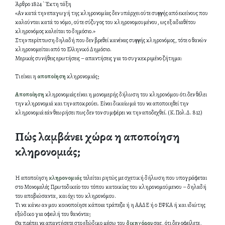
Άρθρο 1824 `Έκτη τάξη
«Αν κατά την επαγωγή της κληρονομίας δεν υπάρχει ούτε συγγενής από εκείνους που
καλούνται κατά το νόμο, ούτε σύζυγος του κληρονομουμένου, ως εξ αδιαθέτου
κληρονόμος καλείται το δημόσιο.»
Στην περίπτωση δηλαδή που δεν βρεθεί κανένας συγγενής κληρονόμος, τότε ο θανών
κληρονομείται από το Ελληνικό Δημόσιο.
Μερικές συνήθεις ερωτήσεις – απαντήσεις για το συγκεκριμένο ζήτημα:
Τι είναι η
αποποίηση
κληρονομιάς;
Αποποίηση
κληρονομιάς είναι η μονομερής δήλωση του κληρονόμου ότι δεν θέλει
την κληρονομιά και την αποκρούει. Είναι δικαίωμά του να αποποιηθεί την
κληρονομιά εάν θεωρήσει πως δεν τον συμφέρει να την αποδεχθεί. (Κ.Πολ.Δ. 812)
Πώς λαμβάνει χώρα η αποποίηση
κληρονομιάς;
Η αποποίηση
κληρονομιάς
τελείται ρητώς με σχετική δήλωση που υπογράφεται
στο Μονομελές Πρωτοδικείο του τόπου κατοικίας του κληρονομούμενου – δηλαδή
του αποβιώσαντα, και όχι του κληρονόμου.
Τι να κάνω αν μου κοινοποίησε κάποια τράπεζα ή η ΑΑΔΕ ή ο ΕΦΚΑ ή και ιδιώτης
εξώδικο για οφειλή του θανόντα;
Θα πρέπει να απαντήσετε στο εξώδικο μέσω του
δικηγόρου
σας, ότι δεν οφείλετε,