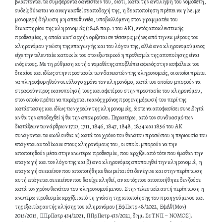
βλάπτονται τα συμφέροντα δανειστών του, διότι, κατά την αντίληψη του νομοθέτη,
ουδείς δύναται να αναγκασθεί σε αποδοχή της, η δε αποποίηση πρέπει να γίνει με
μονομερή δήλωση μη απευθυνιέα, υποβαλλόμενη στον γραμματέα του
δικαστηρίου της κληρονομιάς (1848 παρ. 1 του ΑΚ), εντός αποκλειστικής
προθεσμίας, η οποία κατ’ αρχήν ορίζεται σε τέσσερις μήνες από την εκ μέρους του
κληρονόμου γνώση της επαγωγής και του λόγου της, αλλά αν ο κληρονομούμενος
είχε την τελευταία κατοικία του στο εξωτερικό η προθεσμία της αποποίησης είναι
ενός έτους. Με τη ρύθμιση αυτή ο νομοθέτης αποβλέπει αφενός στην ασφάλεια του
δικαίου και ιδίως στην προστασία των δανειστών της κληρονομιάς, οι οποίοι πρέπει
να πληροφορηθούν σε εύλογο χρόνο τον κληρονόμο, κατά του οποίου μπορούν να
στραφούν προς ικανοποίησή τους και αφετέρου στην προστασία του κληρονόμου,
στον οποίο πρέπει να παρέχεται ικανός χρόνος προς ενημέρωσή του περί της
κατάστασης και ιδίως των χρεών της κληρονομιάς, ώστε να αποφασίσει συνειδητά
αν θα την αποδεχθεί ή θα την αποκρούσει. Περαιτέρω, από τον συνδυασμό των
διατάξεων των άρθρων 1710, 1711, 1846, 1847, 1848, 1854 και 1856 του ΑΚ
συνάγονται τα ακόλουθαꓽ α) κατά τον χρόνο του θανάτου προσώπου η περιουσία του
επάγεται αυτοδίκαια στους κληρονόμους του, οι οποίοι μπορούν να την
αποποιηθούν μέσα στην ανωτέρω προθεσμία, που αρχίζει από τότε που έμαθαν την
επαγωγή και τον λόγο της και β) αν ο κληρονόμος αποποιηθεί την κληρονομιά, η
επαγωγή σε εκείνον που αποποιήθηκε θεωρείται ότι δεν έγινε και στην περίπτωση
αυτή επάγεται σε εκείνον που θα είχε κληθεί, αν αυτός που αποποιήθηκε δεν ζούσε
κατά τον χρόνο θανάτου του κληρονομούμενου. Στην τελευταία αυτή περίπτωση η
ανωτέρω προθεσμία αρχίζει από τη γνώση της αποποίησης του προηγούμενου και
της εξαιτίας αυτής κλήσης του κληρονόμου [ΕφΠατρ 48/2022, ΕφΑθ(Μον)
2015/2015, ΠΠρΠατρ 434/2021, ΠΠρΠατρ 433/2021, δημ. Σε ΤΝΠ – ΝΟΜΟΣ].