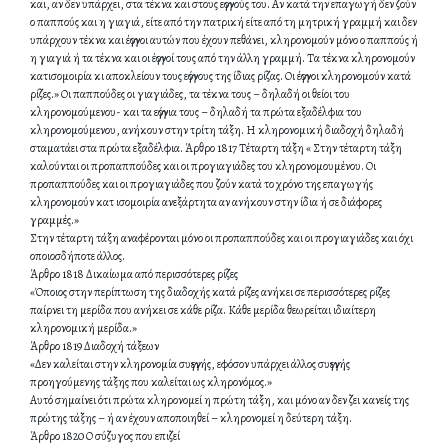
και, αν δεν υπάρχει, στα τέκνα και στους εγγονούς του. Αν κατά την επαγωγή δεν ζούν
ο παππούς και η γιαγιά, είτε από την πατρική είτε από τη μητρική γραμμή και δεν
υπάρχουν τέκνα και έγγονοι αυτών που έχουν πεθάνει, κληρονομούν μόνο ο παππούς ή
η γιαγιά ή τα τέκνα και οι έγγονοί τους από την άλλη γραμμή. Τα τέκνα κληρονομούν
κατισομοιρία κι αποκλείουν τους εγγόνους της ίδιας ρίζας. Οι έγγονοι κληρονομούν κατά
ρίζες.» Οι παππούδες οι γιαγιάδες, τα τέκνα τους – δηλαδή οι θείοι του
κληρονομούμενου- και τα εγγόνια τους – δηλαδή τα πρώτα εξαδέλφια του
κληρονομούμενου, ανήκουν στην τρίτη τάξη. Η κληρονομική διαδοχή δηλαδή
σταματάει στα πρώτα εξαδέλφια. Άρθρο 1817 Τέταρτη τάξη « Στην τέταρτη τάξη
καλούνται οι προπαππούδες και οι προγιαγιάδες του κληρονομουμένου. Οι
προπαππούδες και οι προγιαγιάδες που ζούν κατά το χρόνο της επαγωγής
κληρονομούν κατ ισομοιρία ανεξάρτητα αν ανήκουν στην ίδια ή σε διάφορες
γραμμές.»
Στην τέταρτη τάξη αναφέρονται μόνο οι προπαππούδες και οι προγιαγιάδες και όχι
οποιοσδήποτε άλλος.
Άρθρο 1818 Δικαίωμα από περισσότερες ρίζες
«Όποιος στην περίπτωση της διαδοχής κατά ρίζες ανήκει σε περισσότερες ρίζες
παίρνει τη μερίδα που ανήκει σε κάθε ρίζα. Κάθε μερίδα θεωρείται ιδιαίτερη
κληρονομική μερίδα.»
Άρθρο 1819 Διαδοχή τάξεων
«Δεν καλείται στην κληρονομία συγγενής, εφόσον υπάρχει άλλος συγγενής
προηγούμενης τάξης που καλείται ως κληρονόμος.»
Αυτό σημαίνει ότι πρώτα κληρονομεί η πρώτη τάξη, και μόνο αν δεν ζει κανείς της
πρώτης τάξης – ή αν έχουν αποποιηθεί – κληρονομεί η δεύτερη τάξη.
Άρθρο 1820 Ο σύζυγος που επιζεί