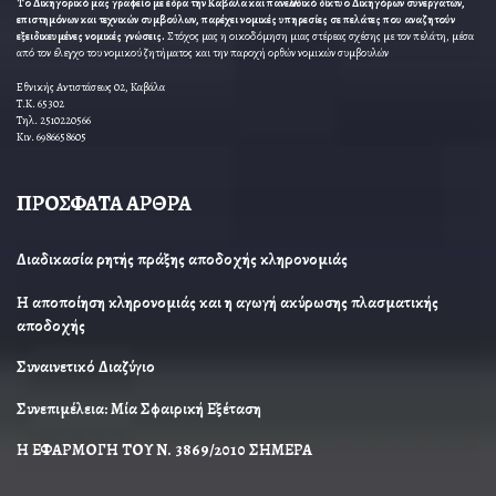
Το Δικηγορικό μας γραφείο με έδρα την Καβάλα και πανελλαδικό δίκτυο Δικηγόρων συνεργατών,
επιστημόνων και τεχνικών συμβούλων, παρέχει νομικές υπηρεσίες σε πελάτες που αναζητούν
εξειδικευμένες νομικές γνώσεις.
Στόχος μας η οικοδόμηση μιας στέρεας σχέσης με τον πελάτη, μέσα
από τον έλεγχο του νομικού ζητήματος και την παροχή ορθών νομικών συμβουλών
Εθνικής Αντιστάσεως 02, Καβάλα
Τ.Κ. 65302
Τηλ. 2510220566
Κιν. 6986658605
ΠΡΟΣΦΑΤΑ ΑΡΘΡΑ
Διαδικασία ρητής πράξης αποδοχής κληρονομιάς
Η αποποίηση κληρονομιάς και η αγωγή ακύρωσης πλασματικής
αποδοχής
Συναινετικό Διαζύγιο
Συνεπιμέλεια: Μία Σφαιρική Εξέταση
Η ΕΦΑΡΜΟΓΗ ΤΟΥ Ν. 3869/2010 ΣΗΜΕΡΑ