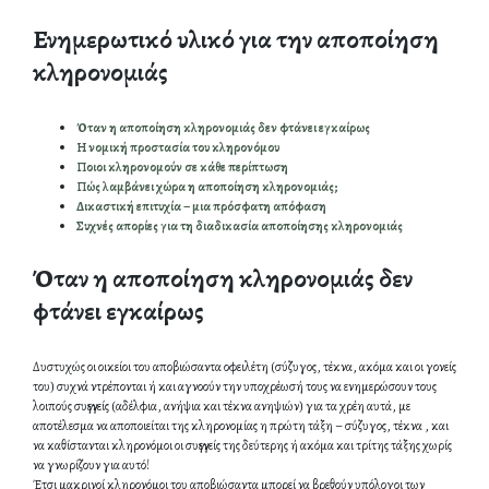
Ενημερωτικό υλικό για την αποποίηση
κληρονομιάς
Όταν η αποποίηση κληρονομιάς δεν φτάνει εγκαίρως
Η νομική προστασία του κληρονόμου
Ποιοι κληρονομούν σε κάθε περίπτωση
Πώς λαμβάνει χώρα η αποποίηση κληρονομιάς;
Δικαστική επιτυχία – μια πρόσφατη απόφαση
Συχνές απορίες για τη διαδικασία αποποίησης κληρονομιάς
Όταν η αποποίηση κληρονομιάς δεν
φτάνει εγκαίρως
Δυστυχώς οι οικείοι του αποβιώσαντα οφειλέτη (σύζυγος, τέκνα, ακόμα και οι γονείς
του) συχνά ντρέπονται ή και αγνοούν την υποχρέωσή τους να ενημερώσουν τους
λοιπούς συγγενείς (αδέλφια, ανήψια και τέκνα ανηψιών) για τα χρέη αυτά, με
αποτέλεσμα να αποποιείται της κληρονομίας η πρώτη τάξη – σύζυγος, τέκνα , και
να καθίστανται κληρονόμοι οι συγγενείς της δεύτερης ή ακόμα και τρίτης τάξης χωρίς
να γνωρίζουν για αυτό!
Έτσι μακρινοί κληρονόμοι του αποβιώσαντα μπορεί να βρεθούν υπόλογοι των