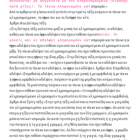
συνδέονται με συγγένεια με τον κληρονομούμενο (διαδοχή
ισομοιρία.»
κατά ρίζες). Τα τέκνα κληρονομούν κατ
Από το άρθρο αυτό γίνεται αντιληπτό ότι στην πρώτη τάξη ανήκουν τα τέκνα του
κληρονομούμενου, τα εγγόνια του και τα δισέγγονά του κλπ.
Άρθρο 1814 Δεύτερη τάξη
«Στη δεύτερη τάξη καλούνται μαζί οι γονείς του κληρονομουμένου, οι αδελφοί,
καθώς και τέκνα και έγγονοι αδελφών που έχουν πεθάνει πριν απ
αυτόν. Οι
ισομοιρία και τα τέκνα ή οι
γονείς και οι αδελφοί κληρονομούν κατ
έγγονοι αδελφών που έχουν πεθάνει πριν από τον κληρονομούμενο κληρονομούν κατά
ρίζες. Τα τέκνα αδελφού του κληρονομουμένου που έχει πεθάνει πριν απαυτόν
αποκλείουν τους εγγόνους της ίδιας ρίζας.» Στην δεύτερη τάξη ανήκουν οι γονείς του
θανούντος, τα αδέλφια του – αν έχουν προαποβιώσει τα τέκνα των αδελφών και αν
δεν ζουν ούτε τα τέκνα των αδελφών, τα εγγόνια των αδελφών. Άρθρο 1815 Ετεροθαλείς
αδελφοί «Ετεροθαλείς αδελφοί, αν συντρέχουν με γονείς ή με αμφιθαλείς ή με τέκνα
ή εγγόνους αμφιθαλών αδελφών, παίρνουν το μισό της μερίδας που ανήκει στους
αμφιθαλείς. Το μισό επίσης παίρνουν και τα τέκνα ή οι έγγονοι ετεροθαλών αδελφών
που έχουν πεθάνει πριν από τον κληρονομούμενο.» Οι ετεροθαλείς αδελφοί του
κληρονομούμενου κληρονομούν το μισό από αυτό που κληρονομούν οι αμφιθαλείς.
Άρθρο 1816 Τρίτη τάξη «Στην τρίτη τάξη καλούνται οι παππούδες και οι γιαγιάδες
του κληρονομουμένου και από τους κατιόντες τους τα τέκνα και οι έγγονοι. Αν κατά την
επαγωγή ζουν οι παππούδες κα οι γιαγιάδες και των δύο γραμμών, κληρονομούν
μόνο αυτοί κατ ισομοιρία. Αν κατά την επαγωγή δεν ζεί ο παππούς ή η γιαγιά από
την πατρική ή τη μητρική γραμμή, στη θέση εκείνου που έχει πεθάνει
υπεισέρχονται τα τέκνα και οι εγγονοί του. Αν δεν υπάρχουν τέκνα και έγγονοι, η μερίδα
αυτού που έχει πεθάνει περιέρχεται στον παππού ή τη γιαγιά, της ίδιας γραμμής