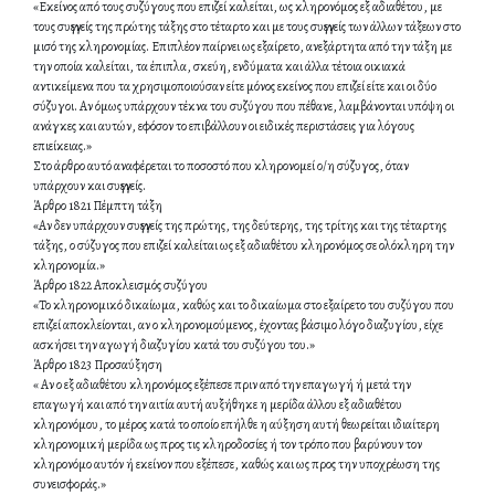
«Εκείνος από τους συζύγους που επιζεί καλείται, ως κληρονόμος εξ αδιαθέτου, με
τους συγγενείς της πρώτης τάξης στο τέταρτο και με τους συγγενείς των άλλων τάξεων στο
μισό της κληρονομίας. Επιπλέον παίρνει ως εξαίρετο, ανεξάρτητα από την τάξη με
την οποία καλείται, τα έπιπλα, σκεύη, ενδύματα και άλλα τέτοια οικιακά
αντικείμενα που τα χρησιμοποιούσαν είτε μόνος εκείνος που επιζεί είτε και οι δύο
σύζυγοι. Αν όμως υπάρχουν τέκνα του συζύγου που πέθανε, λαμβάνονται υπόψη οι
ανάγκες και αυτών, εφόσον το επιβάλλουν οι ειδικές περιστάσεις για λόγους
επιείκειας.»
Στο άρθρο αυτό αναφέρεται το ποσοστό που κληρονομεί ο/η σύζυγος, όταν
υπάρχουν και συγγενείς.
Άρθρο 1821 Πέμπτη τάξη
«Αν δεν υπάρχουν συγγενείς της πρώτης, της δεύτερης, της τρίτης και της τέταρτης
τάξης, ο σύζυγος που επιζεί καλείται ως εξ αδιαθέτου κληρονόμος σε ολόκληρη την
κληρονομία.»
Άρθρο 1822 Αποκλεισμός συζύγου
«Το κληρονομικό δικαίωμα, καθώς και το δικαίωμα στο εξαίρετο του συζύγου που
επιζεί αποκλείονται, αν ο κληρονομούμενος, έχοντας βάσιμο λόγο διαζυγίου, είχε
ασκήσει την αγωγή διαζυγίου κατά του συζύγου του.»
Άρθρο 1823 Προσαύξηση
« Αν ο εξ αδιαθέτου κληρονόμος εξέπεσε πριν από την επαγωγή ή μετά την
επαγωγή και από την αιτία αυτή αυξήθηκε η μερίδα άλλου εξ αδιαθέτου
κληρονόμου, το μέρος κατά το οποίο επήλθε η αύξηση αυτή θεωρείται ιδιαίτερη
κληρονομική μερίδα ως προς τις κληροδοσίες ή τον τρόπο που βαρύνουν τον
κληρονόμο αυτόν ή εκείνον που εξέπεσε, καθώς και ως προς την υποχρέωση της
συνεισφοράς.»