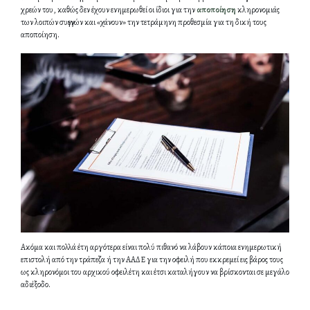
χρεών του, καθώς δεν έχουν ενημερωθεί οι ίδιοι για την
αποποίηση
κληρονομιάς
των λοιπών συγγενών και «χάνουν» την τετράμηνη προθεσμία για τη δική τους
αποποίηση.
Ακόμα και πολλά έτη αργότερα είναι πολύ πιθανό να λάβουν κάποια ενημερωτική
επιστολή από την τράπεζα ή την ΑΑΔΕ για την οφειλή που εκκρεμεί εις βάρος τους
ως κληρονόμοι του αρχικού οφειλέτη και έτσι καταλήγουν να βρίσκονται σε μεγάλο
αδιέξοδο.