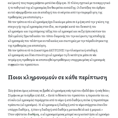
ακύρωσή τους παραγράφεται μετά ένα εξάμηνο. Η πλάνη σχετικά με το ενεργητικό
ή το παθητικό της κληρονομίας δεν θεωρείται ουσιώδης. Οι διατάξεις του άρθρου
αυτού εφαρμόζονται και σε αποδοχή που συνάγεται από την παραμέληση της
προθεσμίας για αποποίηση.»
Με τον τρόπο αυτό ο κληρονόμος έχει δικαίωμα μέσα σε 6 μήνες από την γνώση της
επαγωγής της κληρονομίας στον ίδιο, να στραφεί κατά του δανειστή του
κληρονόμου και της επόμενης τάξης που κληρονομεί και να ζητήσει ενώπιον του
Πολυμελούς Πρωτοδικείου του τόπου διαμονής του την ακύρωση της αποδοχής
κληρονομιάς που τελέστηκε αυτοδικαίως και σιωπηρώς με την πάροδο άπρακτης
της προθεσμίας για αποποίηση.
Με τον τρόπο αυτό το Δικαστήριο ΑΚΥΡΩΝΕΙ την πλασματική αποδοχή
κληρονομιάς και δίνει στον άτυχο κληρονόμο τη δυνατότητα μέσα σε νέα
τετράμηνη προθεσμία να αποποιηθεί εμπροθέσμως υπερχρεωμένες κληρονομιές
συγγενικών του προσώπων.
Ποιοι κληρονομούν σε κάθε περίπτωση
Πώς φτάνει όμως κάποιος να βρεθεί κληρονόμος ενός πρώτου εξαδέλφου ή ενός θείου;
Σύμφωνα με το άρθρο 1710 ΑΚ, « Κατά το θάνατο του προσώπου η περιουσία του ως
σύνολο (κληρονομία) περιέρχεται από το νόμο ή από διαθήκη σε ένα ή περισσότερα
πρόσωπα (κληρονόμοι). Η κληρονομική διαδοχή από το νόμο επέρχεται όταν δεν
υπάρχει διαθήκη, ή όταν η διαδοχή από διαθήκη ματαιωθεί ολικά ή μερικά.»
Όταν υφίσταται
διαθήκη
, ο κληρονομούμενος μπορεί να εγκαταστήσει κληρονόμο