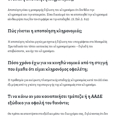
Αποποίηση είναι η μονομερής δήλωση του κληρονόμου ότι δεν θέλει την
κληρονομιά και την αποκρούει. Είναι δικαίωμά του να αποποιηθεί την κληρονομιά
εάν θεωρήσει πως δεν τον συμφέρει να την αποδεχθεί. (Κ.Πολ.Δ. 812)
Πώς γίνεται η αποποίηση κληρονομιάς;
Η αποποίηση τελείται ρητώς με σχετική δήλωση που υπογράφεται στο Μονομελές
Πρωτοδικείο του τόπου κατοικίας του κληρονομούμενου – δηλαδή του
αποβιώσαντα, και όχι του κληρονόμου.
Πόσο χρόνο έχω για να κινηθώ νομικά από τη στιγμή
που έμαθα ότι είμαι κληρονόμος οφειλέτη;
Η προθεσμία για ακύρωση πλασματικής αποδοχής κληρονομίας κατά τον ΑΚ είναι
έξι μήνες από τη γνώση της επαγωγής της κληρονομιάς στον κληρονόμο.
Τι να κάνω αν μου κοινοποιήσει τράπεζα ή η ΑΑΔΕ
εξώδικο για οφειλή του θανόντα;
Θα πρέπει να απαντήσετε στο εξώδικο μέσω του δικηγόρου σας, δηλώνοντας ότι δεν