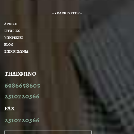
– ↑ BACK TO TOP –
ΑΡΧΙΚΗ
ΙΣΤΟΡΙΚΟ
ΥΠΗΡΕΣΙΕΣ
BLOG
ΕΠΙΚΟΙΝΩΝΙΑ
ΤΗΛΕΦΩΝΟ
6986658605
2510220566
FAX
2510220566