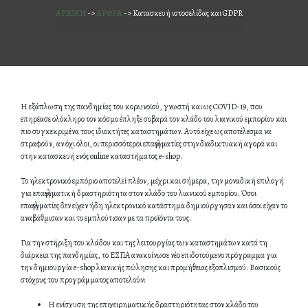
ΑΡΧΙΚΗ
->
ΑΡΘΡΑ
->
Κατασκευή ιστοσελίδας και GDPR
Η εξάπλωση της πανδημίας του κορωνοϊού, γνωστή και ως COVID-19, που
επηρέασε ολόκληρο τον κόσμο έπληξε σοβαρά τον κλάδο του λιανικού εμπορίου και
πιο συγκεκριμένα τους ιδιοκτήτες καταστημάτων. Αυτό είχε ως αποτέλεσμα να
στραφούν, αν όχι όλοι, οι περισσότεροι επαγγελματίες στην διαδικτυακή αγορά και
στην κατασκευή ενός online καταστήματος e-shop.
Το ηλεκτρονικό εμπόριο αποτελεί πλέον, μέχρι και σήμερα, την μοναδική επιλογή
για επαγγελματική δραστηριότητα στον κλάδο του λιανικού εμπορίου. Όσοι
επαγγελματίες δεν είχαν ήδη ηλεκτρονικό κατάστημα δημιούργησαν και όσοι είχαν το
αναβάθμισαν και το εμπλούτισαν με τα προϊόντα τους.
Για την στήριξη του κλάδου και της λειτουργίας των καταστημάτων κατά τη
διάρκεια της πανδημίας, το ΕΣΠΑ ανακοίνωσε νέο επιδοτούμενο πρόγραμμα για
την δημιουργία e-shop λιανικής πώλησης και προμήθειας εξοπλισμού. Βασικούς
στόχους του προγράμματος αποτελούν:
Η ενίσχυση της επιχειρηματικής δραστηριότητας στον κλάδο του