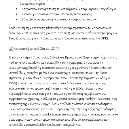
λιανικού εμπορίου
Η περαιτέρω ενσωμάτωση των επαγγελματιών στην ψηφιακή τεχνολογία
Η αποφυγή του συνωστισμού σε εσωτερικούς χώρους
Η διασφάλιση της συνεχής οικονομικής δραστηριότητας
Σε όλη αυτή τη κατάσταση τίθεται θέμα για την προστασία των προσωπικών
δεδομένων. Όπως είναι ήδη γνωστό, από τις 25 Μαΐου 2018 τέθηκε σε εφαρμογή ο
Νέος Κανονισμός για την Προστασία των Προσωπικών Δεδομένων (GDPR).
Η ελληνική Αρχή Προστασίας Δεδομένων Προσωπικού Χαρακτήρα, λίγο πριν το
πρώτο γενικό lockdown που επιβλήθηκε στη χώρα μας, δημοσίευσε τις
επικαιροποιημένες οδηγίες και συστάσεις της για τη σύννομη λειτουργία των
ιστοσελίδων, σε σχέση με ένα άλλο νομοθέτημα, αυτό του Νόμου 3471/2006.
Πρόκειται για τον εθνικό μας νόμο, που ενσωμάτωσε την ευρωπαϊκή οδηγία
2002/58 περί προστασίας των προσωπικών δεδομένων στις ηλεκτρονικές
επικοινωνίες, όπως τροποποιήθηκε με την οδηγία 2009/136 και η οποία
περιλαμβάνει τις ρυθμίσεις για τη νόμιμη εγκατάσταση «ιχνηλατών» στο
τερματικό του χρήστη, ή αλλιώς τα γνωστά σε όλους μας “cookies”. Μάλιστα, στις
συστάσεις της η ελληνική αρχή, διευκρίνιζε ότι σκόπευε να δώσει προθεσμία 2
μηνών στις ιστοσελίδες, για τη συμμόρφωσή τους. Όμως η λήξη της προθεσμίας
συνέπεσε με το παρατεταμένο lockdown και «πάγωμα» όλων των επιχειρηματικών
δραστηριοτήτων του εμπορίου και είχε ως αποτέλεσμα η συμμόρφωση των
ιστοσελίδων να αποτελεί δευτερεύουσα προτεραιότητα.