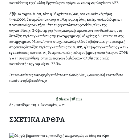
κατευθύνσεις της Ομάδας Εργασίας του άρθρου 29 και τη νομολογία του ΔΕΕ.
Αξίζει να σημειωθεί ότι, τόσο η Οδηγία 2002/588, όσο και ο εθνικός νόμος
3471/20069, δεν προβλέπουν καμία άλλη νομική βάση επεξεργασίας δεδομένων
προσωπικού χαρακτήρα μέσω της εγκατάστασης cookies, πλην της
συγκατάθεσης. Ενόψει της ρητής παραπομπής αμφότερων των διατάξεων, στις
διατάξεις περί συγκατάθεσης της (κατηργημένης) οδηγίας 95/46 και του επίσης
κατηργημένου Ν. 2472/97 αντίστοιχα, οι οποίες πλέον διαβάζονται ως παραπομπή
στις οικείες διατάξεις περί συγκατάθεσης του GDPR, η λήψη συγκατάθεσης για την
εγκατάσταση των cookies, θα πρέπει να πληροί τις αυξημένες απαιτήσεις του GDPR
για τη συγκατάθεση, όπως αυτές έχουν διεξοδικά αναλυθεί στις οικείες
κατευθυντήριες γραμμές του ΕΣΠΔ.
Για περισσότερες πληροφορίες καλέστε στο 6986658605, 2510220566 ή αποστείλετε
email στο
info@diadikos.gr
Share |
This
Δημοσιεύθηκε στις: 19 Ιανουαρίου, 2021
ΣΧΕΤΙΚΑ ΑΡΘΡΑ