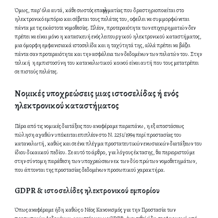
Όμως, παρ’ όλα αυτά, κάθε σωστός επαγγελματίας που δραστηριοποιείται στο
ηλεκτρονικό εμπόριο και σέβεται τους πελάτες του, οφείλει να συμμορφώνεται
πάντα με τις εκάστοτε νομοθεσίες. Πλέον, προτεραιότητα των επιχειρηματιών δεν
πρέπει να είναι μόνο η κατασκευή ενός λειτουργικού ηλεκτρονικού καταστήματος,
μια όμορφη εμφανισιακά ιστοσελίδα και η ταχύτητά της, αλλά πρέπει να βάζει
πάντα σαν προτεραιότητα και την ασφάλεια των δεδομένων των πελατών του. Στην
τελική η εμπιστοσύνη του καταναλωτικού κοινού είναι αυτή που τους μετατρέπει
σε πιστούς πελάτες.
Νομικές υποχρεώσεις μιας ιστοσελίδας ή ενός
ηλεκτρονικού καταστήματος
Πέρα από τις νομικές διατάξεις που αναφέραμε παραπάνω, η εξ αποστάσεως
πώληση αγαθών υπόκειται επιπλέον στο Ν. 2251/1994 περί προστασίας του
καταναλωτή, καθώς και σε ένα πλέγμα προστατευτικών ενωσιακών διατάξεων του
ίδιου δικαιικού πεδίου. Σε αυτό το άρθρο, για λόγους έκτασης, θα περιοριστούμε
στην σύντομη παράθεση των υποχρεώσεων εκ των δύο πρώτων νομοθετημάτων,
που άπτονται της προστασίας δεδομένων προσωπικού χαρακτήρα.
GDPR & ιστοσελίδες ηλεκτρονικού εμπορίου
Όπως αναφέραμε ήδη καθώς ο Νέος Κανονισμός για την Προστασία των