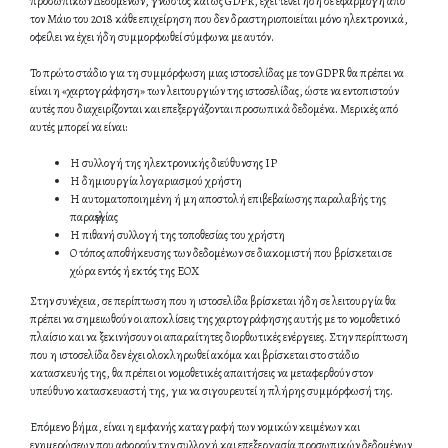
προσωπικών Δεδομένων, γνωστός και ως GDPR, έχει τεθεί ήδη σε εφαρμογή από
τον Μάιο του 2018 κάθε επιχείρηση που δεν δραστηριοποιείται μόνο ηλεκτρονικά,
οφείλει να έχει ήδη συμμορφωθεί σύμφωνα με αυτόν.
Το πρώτο στάδιο για τη συμμόρφωση μιας ιστοσελίδας με τον GDPR θα πρέπει να
είναι η «χαρτογράφηση» των λειτουργιών της ιστοσελίδας, ώστε να εντοπιστούν
αυτές που διαχειρίζονται και επεξεργάζονται προσωπικά δεδομένα. Μερικές από
αυτές μπορεί να είναι:
Η συλλογή της ηλεκτρονικής διεύθυνσης IP
Η δημιουργία λογαριασμού χρήστη
Η αυτοματοποιημένη ή μη αποστολή επιβεβαίωσης παραλαβής της
παραγγελίας
Η πιθανή συλλογή της τοποθεσίας του χρήστη
Ο τόπος αποθήκευσης των δεδομένων σε διακομιστή που βρίσκεται σε
χώρα εντός ή εκτός της ΕΟΧ
Στην συνέχεια, σε περίπτωση που η ιστοσελίδα βρίσκεται ήδη σε λειτουργία θα
πρέπει να σημειωθούν οι αποκλίσεις της χαρτογράφησης αυτής με το νομοθετικό
πλαίσιο και να ξεκινήσουν οι απαραίτητες διορθωτικές ενέργειες. Στην περίπτωση
που η ιστοσελίδα δεν έχει ολοκληρωθεί ακόμα και βρίσκεται στο στάδιο
κατασκευής της, θα πρέπει οι νομοθετικές απαιτήσεις να μεταφερθούν στον
υπεύθυνο κατασκευαστή της, για να σιγουρευτεί η πλήρης συμμόρφωσή της.
Επόμενο βήμα, είναι η εμφανής καταγραφή των νομικών κειμένων και
ενημερώσεων που αφορούν την συλλογή και επεξεργασία προσωπικών δεδομένων,