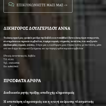
ΕΠΙΚΟΙΝΩΝΗΣΤΕ ΜΑΖΙ ΜΑΣ ->
ΔΙΚΗΓΟΡΟΣ ΔΟΥΛΓΕΡΙΔΟΥ ΑΝΝΑ
Το Δικηγορικό μας γραφείο με έδρα την Καβάλα και πανελλαδικό δίκτυο Δικηγόρων συνεργατών,
επιστημόνων και τεχνικών συμβούλων, παρέχει νομικές υπηρεσίες σε πελάτες που αναζητούν
εξειδικευμένες νομικές γνώσεις.
Στόχος μας η οικοδόμηση μιας στέρεας σχέσης με τον πελάτη, μέσα
από τον έλεγχο του νομικού ζητήματος και την παροχή ορθών νομικών συμβουλών
Εθνικής Αντιστάσεως 02, Καβάλα
Τ.Κ. 65302
Τηλ. 2510220566
Κιν. 6986658605
ΠΡΟΣΦΑΤΑ ΑΡΘΡΑ
Διαδικασία ρητής πράξης αποδοχής κληρονομιάς
Η αποποίηση κληρονομιάς και η αγωγή ακύρωσης πλασματικής