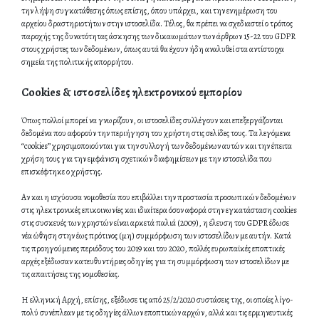
την λήψη συγκατάθεσης όπως επίσης, όπου υπάρχει, και την ενημέρωση του
αρχείου δραστηριοτήτων στην ιστοσελίδα. Τέλος, θα πρέπει να σχεδιαστεί ο τρόπος
παροχής της δυνατότητας άσκησης των δικαιωμάτων των άρθρων 15-22 του GDPR
στους χρήστες των δεδομένων, όπως αυτά θα έχουν ήδη αναλυθεί στα αντίστοιχα
σημεία της πολιτικής απορρήτου.
Cookies & ιστοσελίδες ηλεκτρονικού εμπορίου
Όπως πολλοί μπορεί να γνωρίζουν, οι ιστοσελίδες συλλέγουν και επεξεργάζονται
δεδομένα που αφορούν την περιήγηση του χρήστη στις σελίδες τους. Τα λεγόμενα
“cookies” χρησιμοποιούνται για την συλλογή των δεδομένων αυτών και την έπειτα
χρήση τους για την εμφάνιση σχετικών διαφημίσεων με την ιστοσελίδα που
επισκέφτηκε ο χρήστης.
Αν και η ισχύουσα νομοθεσία που επιβάλλει την προστασία προσωπικών δεδομένων
στις ηλεκτρονικές επικοινωνίες και ιδιαίτερα όσον αφορά στην εγκατάσταση cookies
στις συσκευές των χρηστών είναι αρκετά παλιά (2009), η έλευση του GDPR έδωσε
νέα ώθηση στην έως πρότινος (μη) συμμόρφωση των ιστοσελίδων με αυτήν. Κατά
τις προηγούμενες περιόδους του 2019 και του 2020, πολλές ευρωπαϊκές εποπτικές
αρχές εξέδωσαν κατευθυντήριες οδηγίες για τη συμμόρφωση των ιστοσελίδων με
τις απαιτήσεις της νομοθεσίας.
Η ελληνική Αρχή, επίσης, εξέδωσε τις από 25/2/2020 συστάσεις της, οι οποίες λίγο-
πολύ συνέπλεαν με τις οδηγίες άλλων εποπτικών αρχών, αλλά και τις ερμηνευτικές