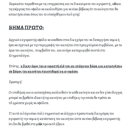
Παρακάτω παραθέτουμε τις υποχρεώσεις και τα δικαιώματα του αγοραστή, αλλά και
τις ενέργειες που οφείλει να ακολουθήσει για να είναι βέβαιος ότι το ακίνητο που θα
αποκτήσει είναι όπως του το υποσχέθηκε ο πωλητής!
ΒΗΜΑ ΠΡΩΤΟ:
Αρχικά ο αγοραστής οφείλει να αναθέσει στον δικηγόρο του να διενεργήσει νομική
έρευνα σχετικά με την περιγραφή του ακινήτου στο προηγούμενο συμβόλαιο, με τα
όρια του ακινήτου, το εμβαδόν του, και αν έχει καταχωρηθεί σωστά στο
Κτηματολόγιο.
Επίσης,
ο δικηγόρος του αγοραστή ελέγχει αν υπάρχουν βάρη και κατασχέσεις
σε βάρος του ακινήτου που επιθυμεί να αγοράσει
.
Προσοχή!
Οι υποθήκες και οι κατασχέσεις ακολουθούν το κάθε ακίνητο και αν δεν γίνει έλεγχος
μπορεί να βρεθείτε ιδιοκτήτης ακινήτου με υποθήκη την οποία θα πρέπει να
πληρώσετε χωρίς να οφείλετε.
Γι’ αυτό το λόγο είναι πολύ σημαντικό να ελέγχει ο προσωπικός δικηγόρος του
αγοραστή την νομική κατάσταση του ακινήτου ώστε να είναι βέβαιος ο αγοραστής
ότι δεν θα βρεθεί στο μέλλον προ εκπλήξεων.