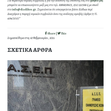
Για περαιτέρω νομικές συμβουλές ή για την ανάθεση της υπόθεσής σας στο
γραφείο μας
μπορείτε να επικοινωνήσετε μαζί μας στο τηλ. 6986658605, 2510 220566 ή με email
στο
info@diadikos.gr
. Σημειώνεται ότι απαγορεύεται βάσει Κώδικα περί
Δικηγόρων η παροχή νομικών συμβουλών άνευ της ανάλογης αμοιβής (άρθρο 57 Ν.
4194/2013)*
Share |
This
Δημοσιεύθηκε στις: 10 Φεβρουαρίου, 2021
ΣΧΕΤΙΚΑ ΑΡΘΡΑ