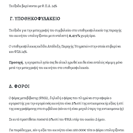
Τα έξοδα βαρύνονται με Φ.Π.Α. 24%
Γ. ΥΠΟΘΗΚΟΦΥΛΑΚΕΙΟ
Τα έξοδα για την μεταγραφή του συμβολαίου στο υποθηκοφυλακείο της περιοχής
του ακινήτου υπολογίζονται με συντελεστή
0,475%
χωρίς όριο.
Ο υποθηκοφύλακας εκδίδει Απόδειξη Παροχής Υπηρεσιών στην οποία επιβαρύνει
και ΦΠΑ 24%.
Προσοχή
, η αγοραπωλησία σας θα ολοκληρωθεί και θα είναι εντελώς νόμιμη μόνο
μετά την μεταγραφή του ακινήτου στο υποθηκοφυλακείο.
Δ. ΦΟΡΟΙ
Ο φόρος μεταβίβασης (ΦΜΑ), δηλαδή ο φόρος που πληρώνει στην εφορία ο
αγοραστής για την αγορά ενός ακινήτου είναι
3%
επί της αντικειμενικής αξίας ή επί
της αναγραφόμενης στο συμβόλαιο (εάν αυτή είναι μεγαλύτερη της αντικειμενικής)
Σε αυτό προστίθεται ποσοστό
3%
επί του ΦΜΑ υπέρ του οικείου Δήμου.
Για παράδειγμα, εάν η αξία του ακινήτου είναι 100.000€ τότε οι φόροι υπολογίζονται