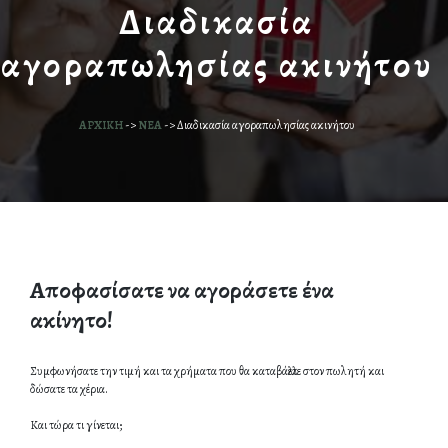
Διαδικασία
αγοραπωλησίας ακινήτου
ΑΡΧΙΚΗ
->
ΝΕΑ
->
Διαδικασία αγοραπωλησίας ακινήτου
Αποφασίσατε να αγοράσετε ένα
ακίνητο!
Συμφωνήσατε την τιμή και τα χρήματα που θα καταβάλλετε στον πωλητή και
δώσατε τα χέρια.
Και τώρα τι γίνεται;