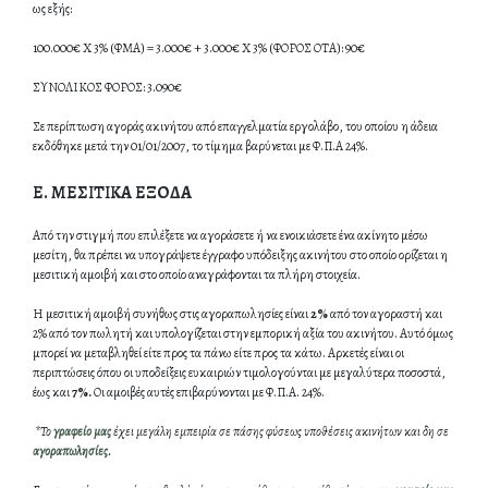
ως εξής:
100.000€ Χ 3% (ΦΜΑ) = 3.000€ + 3.000€ Χ 3% (ΦΟΡΟΣ ΟΤΑ): 90€
ΣΥΝΟΛΙΚΟΣ ΦΟΡΟΣ: 3.090€
Σε περίπτωση αγοράς ακινήτου από επαγγελματία εργολάβο, του οποίου η άδεια
εκδόθηκε μετά την 01/01/2007, το τίμημα βαρύνεται με Φ.Π.Α 24%.
Ε. ΜΕΣΙΤΙΚΑ ΕΞΟΔΑ
Από την στιγμή που επιλέξετε να αγοράσετε ή να ενοικιάσετε ένα ακίνητο μέσω
μεσίτη, θα πρέπει να υπογράψετε έγγραφο υπόδειξης ακινήτου στο οποίο ορίζεται η
μεσιτική αμοιβή και στο οποίο αναγράφονται τα πλήρη στοιχεία.
Η μεσιτική αμοιβή συνήθως στις αγοραπωλησίες είναι
2%
από τον αγοραστή και
2% από τον πωλητή και υπολογίζεται στην εμπορική αξία του ακινήτου. Αυτό όμως
μπορεί να μεταβληθεί είτε προς τα πάνω είτε προς τα κάτω. Αρκετές είναι οι
περιπτώσεις όπου οι υποδείξεις ευκαιριών τιμολογούνται με μεγαλύτερα ποσοστά,
έως και
7%.
Οι αμοιβές αυτές επιβαρύνονται με Φ.Π.Α. 24%.
*Το
γραφείο μας
έχει μεγάλη εμπειρία σε πάσης φύσεως υποθέσεις ακινήτων και δη σε
αγοραπωλησίες
.