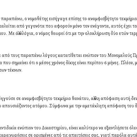
παραπάνω, ο νομοθέτης εισήγαγε επίσης το αναμφισβήτητο τεκμήριο 
αλείται από γεγονότα που αφορούν μόνο τον ενάγοντα, αυτός έχει το 
. Με άλλα λόγια, ο νόμος θεωρεί ότι με την ολοκλήρωση δύο ετών τερ
ε από τους παραπάνω λόγους κατατίθεται ενώπιον του Μονομελούς Πρω
 που σημαίνει ότι ο μέσος χρόνος δίκης είναι περίπου 6 μήνες. Πλέον,
των τέκνων.
ηγούσε σε αναμφισβήτητο τεκμήριο θανάτου, αλλά η απόφαση αυτή δεν
υ απουσιάζοντος ατόμου. Σύμφωνα με την αμετάκλητη απόφαση του δι
τιδικία ενώπιον του Δικαστηρίου, είναι καλύτερο να εξαντλήσετε όλες
παραχωρήσεις σε ορισμένες από τις απαιτήσεις σας, γιατί παρόλα αυτά