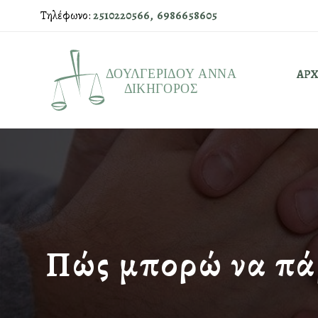
Τηλέφωνο:
2510220566,
6986658605
ΑΡΧ
Πώς μπορώ να πάρ