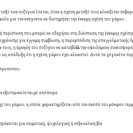
αξύ των συζύγων λύεται, όταν η σχέση μεταξύ τους κλονίζεται σοβαρά,
κολο για τον ενάγοντα να διατηρήσει την έννομη σχέση του γάμου.
 ή περίσταση που μπορεί να οδηγήσει στη διάσπαση της έννομης σχέση
υποχρέωσης για έγγαμη συμβίωση, η παρεμπόδιση της επαγγελματικής δρα
 τους, η άρνηση του συζύγου να καταβάλλει την οφειλόμενη συνεισφορ
 ως απόδειξη ότι η σχέση γάμου έχει κλονιστεί. Αυτά τα γεγονότα πε
υ προσώπου
αν εξωτερικεύεται με απόπειρα
του γάμου, η οποία χαρακτηρίζεται από τον σκοπό του μόνιμου τερμ
ε πρόκειται για σωματική, ψυχολογική ή σεξουαλική βία