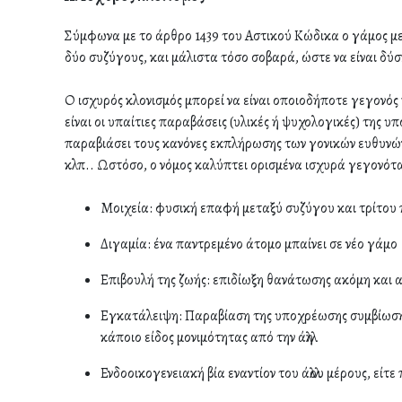
Σύμφωνα με το άρθρο 1439 του Αστικού Κώδικα ο γάμος μετ
δύο συζύγους, και μάλιστα τόσο σοβαρά, ώστε να είναι δύσ
Ο ισχυρός κλονισμός μπορεί να είναι οποιοδήποτε γεγονός
είναι οι υπαίτιες παραβάσεις (υλικές ή ψυχολογικές) της 
παραβιάσει τους κανόνες εκπλήρωσης των γονικών ευθυνών
κλπ.. Ωστόσο, ο νόμος καλύπτει ορισμένα ισχυρά γεγονότα
Μοιχεία: φυσική επαφή μεταξύ συζύγου και τρίτο
Διγαμία: ένα παντρεμένο άτομο μπαίνει σε νέο γάμο
Επιβουλή της ζωής: επιδίωξη θανάτωσης ακόμη και 
Εγκατάλειψη: Παραβίαση της υποχρέωσης συμβίωσης 
κάποιο είδος μονιμότητας από την άλλη
Ενδοοικογενειακή βία εναντίον του άλλου μέρους, είτ