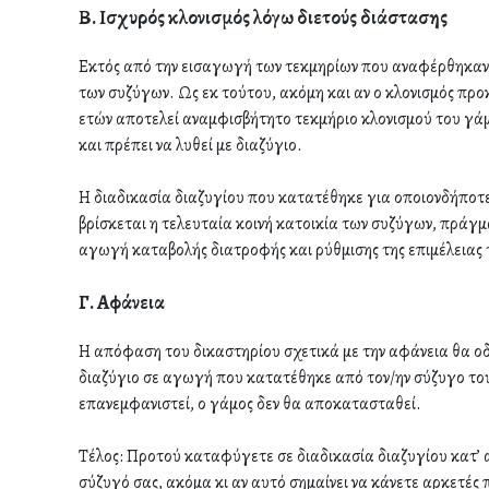
Β. Ισχυρός κλονισμός λόγω διετούς διάστασης
Εκτός από την εισαγωγή των τεκμηρίων που αναφέρθηκαν 
των συζύγων. Ως εκ τούτου, ακόμη και αν ο κλονισμός προκ
ετών αποτελεί αναμφισβήτητο τεκμήριο κλονισμού του γάμου
και πρέπει να λυθεί με διαζύγιο.
Η διαδικασία διαζυγίου που κατατέθηκε για οποιονδήποτ
βρίσκεται η τελευταία κοινή κατοικία των συζύγων, πράγμα
αγωγή καταβολής διατροφής και ρύθμισης της επιμέλειας 
Γ. Αφάνεια
Η απόφαση του δικαστηρίου σχετικά με την αφάνεια θα οδ
διαζύγιο σε αγωγή που κατατέθηκε από τον/ην σύζυγο το
επανεμφανιστεί, ο γάμος δεν θα αποκατασταθεί.
Τέλος: Προτού καταφύγετε σε διαδικασία διαζυγίου κατ’ αν
σύζυγό σας, ακόμα κι αν αυτό σημαίνει να κάνετε αρκετές 