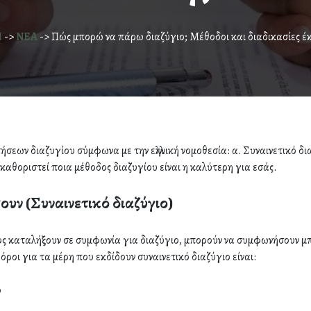
Η
->
ΝΕΑ
->
Πώς μπορώ να πάρω διαζύγιο; Μέθοδοι και διαδικασίες έ
εων διαζυγίου σύμφωνα με την ελληνική νομοθεσία: α. Συναινετικό διαζ
 καθοριστεί ποια μέθοδος διαζυγίου είναι η καλύτερη για εσάς.
ουν (Συναινετικό διαζύγιο)
υγος καταλήξουν σε συμφωνία για διαζύγιο, μπορούν να συμφωνήσουν 
όροι για τα μέρη που εκδίδουν συναινετικό διαζύγιο είναι:
ο