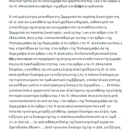
τελευταία τριετία και τα λοιπά έγγραφα που ορίζονται στις παρ. 1 και 2 του άρθρου 4
του Ν.
3869/2010
και αφετέρου τηρήθηκε η επιβαλλομένη προδικασία.
Η υπό κρίση αίτηση κατατέθηκε στη Γραμματεία του παρόντος Δικαστηρίου στις
28-12-2015 και η κατάθεσή της ολοκληρώθηκε αυθημερόν, καθοσον μετά τον
τυπικό έλεγχο της αίτησης και των εγγράφων που τη συνοδεύουν απο τη
Γραμματεία του παρόντος Δικαστηρίου, κατά τις παρ. 3 και 4 του άρθρου 4 του Ν.
3869/2010
, όπως η παρ. 3 αντικαταστάθηκε με την παρ. 5 του άρθρου 1 της
Υποπαραγράφου Α4 της Παραγράφου Α του άρθρου 2 του Ν.
4336/2015
και όπως η
παρ. 4 προστέθηκε με την παρ. 6 του άρθρου 1 της Υποπαραγράφου Α4 της
Παραγράφου Α του άρθρου 2 του Ν.
4336/2015
, δεν διαπιστώθηκε οποιαδήποτε
έλλειψη όσον αφορά στο περιεχόμενο της αίτησης και στα συνοδευτικά αυτής έγγραφα,
όπως αυτά προσδιορίζονται στις παρ. 1 και 2 του άρθρου 4 του Ν.
3869/2010
.
Επομένως, η κατάθεση της υπό κρίση αίτησης ολοκληρώθηκε στις 28-12-2015,
οπότε ορίσθηκε δικάσίμος για τη συζήτηση αυτής η 5η-6-2019 και δικάσιμος για
την τυχόν επικύρωση του προδικαστικού συμβιβασμού, ο οποίος τελικώς απέτυχε
και εκδόθηκε η από 13-9-2016 προσωρινή διαταγή του Ειρηνοδίκη ……. Επιπλέον,
η απούσα εντός 15 ημερών από την ως ανω ολοκλήρωση της κατάθεσης της αίτήσής
στο παρόν Δικαστήριο (άρθρο 4 παρ. 5 του Ν.
3869/2010
. όπως αυτό ισχύει μετά
την αντικατάστασή του από την παρ. 7 του άρθρου 1 της Υποπαραγράφου Α4 της
Παραγράφου Α του άρθρου 2 του Ν
4336/2015
) κοινοποίησε στους καθ` ων
πιστωτές την αίτηση με πράξη κατάθεσης, ορισμού δικασίμου και κλήση προς
συζήτηση για τη δικάσιμο της 5ης-6-2019 όπως αποδεικνύεται απο τις υπ΄αριθ. ….
/31-12-2015 και …./12-2015 εκθέσεις επίδοσης της δικαστικής επιμελήτριας του
Πρωτοδικείου Αθηνών ….. Κατά την ως άνω δικάσιμο της 5ης-6-2019, η συζήτηση