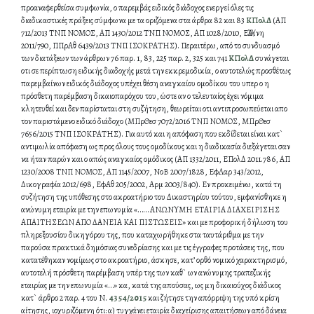
προαναφερθείσα συμφωνία, ο παρεμβάς ειδικός διάδοχος ενεργεί όλες τις
διαδικαστικές πράξεις σύμφωνα με τα οριζόμενα στα άρθρα 82 και 83
ΚΠολΔ
(ΑΠ
712/2013 ΤΝΠ ΝΟΜΟΣ, ΑΠ 1430/2012 ΤΝΠ ΝΟΜΟΣ, ΑΠ 1028/2010, ΕλλΔ/νη
2011/790, ΠΠρΑθ 6439/2013 ΤΝΠ ΙΣΟΚΡΑΤΗΣ). Περαιτέρω, από το συνδυασμό
των διατάξεων των άρθρων 76 παρ. 1, 83, 225 παρ. 2, 325 και 741
ΚΠολΔ
συνάγεται
οτι σε περίπτωση ειδικής διαδοχής μετά την εκκρεμοδικία, ο αυτοτελώς προσθέτως
παρεμβαίνων ειδικός διάδοχος υπέχει θέση αναγκαίου ομοδίκου του υπερ ο η
πρόσθετη παρέμβαση δικαιοπαρόχου του, ώστε αν ο τελευταίος έχει νόμιμα
κλητευθεί και δεν παρίσταται στη συζήτηση, θεωρείται οτι αντιπροσωπεύεται απο
τον παριστάμενο ειδικό διάδοχο (ΜΠρΘεσ 7072/2016 ΤΝΠ ΝΟΜΟΣ, ΜΠρΘεσ
7656/2015 ΤΝΠ ΙΣΟΚΡΑΤΗΣ). Για αυτό και η απόφαση που εκδίδεται είναι κατ`
αντιμωλία απόφαση ως προς όλους τους ομοδίκους και η διαδικασία διεξάγεται σαν
να ήταν παρών και ο απώς αναγκαίος ομόδικος (ΑΠ 1332/2011, ΕΠολΔ 2011.786, ΑΠ
1230/2008 ΤΝΠ ΝΟΜΟΣ, ΑΠ 1145/2007, ΝοΒ 2007/1828, ΕφΛαρ 343/2012,
Δικογραφία 2012/698, ΕφΑθ 205/2002, Αρμ 2003/840). Εν προκειμένω, κατά τη
συζήτηση της υπόθεσης στο ακροατήριο του Δικαστηρίου τούτου, εμφανίσθηκε η
ανώνυμη εταιρία με την επωνυμία «…… ΑΝΩΝΥΜΗ ΕΤΑΙΡΙΑ ΔΙΑΧΕΙΡΙΣΗΣ
ΑΠΑΙΤΗΣΕΩΝ ΑΠΟ ΔΑΝΕΙΑ ΚΑΙ ΠΙΣΤΩΣΕΙΣ» και με προφορική δήλωση του
πληρεξουσίου δικηγόρου της, που καταχωρήθηκε στα ταυτάριθμα με την
παρούσα πρακτικά δημόσιας συνεδρίασης και με τις έγγραφες προτάσεις της, που
κατατέθηκαν νομίμως στο ακροατήριο, άσκησε, κατ’ ορθό νομικό χαρακτηρισμό,
αυτοτελή πρόσθετη παρέμβαση υπέρ της των καθ` ων ανώνυμης τραπεζικής
εταιρίας με την επωνυμία «…» κα, κατά της απούσας, ως μη δικαιούχος διάδικος
κατ` άρθρο 2 παρ. 4 του Ν.
4354/2015
και ζήτησε την απόρριψη της υπό κρίση
αίτησης, ιοχυριζόμενη ότι: α) τυγχάνει εταιρία διαχείρισης απαιτήσεων από δάνεια