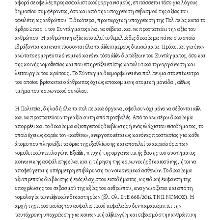
αφορά σε οφειλές προς ασφαλιστικούς οργανισμούς, επιτάσσεται τόσο για λόγους
δημοσίου συμφέροντος, όσο και από την υποχρέωση σεβασμού της αξίας του
οφειλέτη ως ανθρώπου. Ειδικότερα, πρωταρχική υποχρέωση της Πολιτείας κατά το
άρθρο 2 παρ. 1 του Συντάγματος είναι να σέβεται και να προστατεύει την αξία του
ανθρώπου. Η ανθρώπινη αξία αποτελεί το θεμελιώδες δικαίωμα πάνω στο οποίο
εδράζονται και αναπτύσσονται όλα τα άλλα επιμέρους δικαιώματα. Πρόκειται για έναν
ανώτατο ερμηνευτικό νομικό κανόνα τόσο άλλων διατάξεων του Συντάγματος, όσο και
της κοινής νομοθεσίας και που επηρεάζει επίσης καταλυτικά την οργάνωση και
λειτουργία του κράτους . Το Σύνταγμα διαμορφώνει ένα πολίτευμα στο επίκεντρο
του οποίου βρίσκεται ο άνθρωπος όχι ως αποκομμένη ατομική μονάδα , αλλά ως
τμήμα του κοινωνικού συνόλου.
Η Πολιτεία, δηλαδή όλα τα πολιτειακά όργανα, οφείλουν όχι μόνο να σέβονται αλλά
και να προστατεύουν την αξία αυτή από προσβολές. Από το ανωτέρω δικαίωμα
απορρέει και το δικαίωμα αξιοπρεπούς διαβίωσης ή ενός ελάχιστου εισοδήματος, το
οποίο έχει ως φορέα τον «καθένα», ενεργοποιείται ως κανόνας προστασίας για κάθε
άτομο που πλησιάζει τα όρια της εξαθλίωσης και αποτελεί το ακραίο όριο των
νομοθετικών επιλογών. Εξάλλου, πτυχή της οργανωτικής βάσης του συστήματος
κοινωνικής ασφάλισης είναι και η τήρηση της κοινωνικής δικαιοσύνης, ήτοι να
αποφεύγεται η υπέρμετρη επιβάρυνση των οικονομικά ασθενών. Το δικαίωμα
αξιοπρεπούς διαβίωσης ή ενός ελάχιστου εισοδήματος, ως ειδική έκφανση της
υποχρέωσης του σεβασμού της αξίας του ανθρώπου, αναγνωρίζεται και από τη
νομολογία των ελληνικών δικαστηρίων (βλ. Ολ. ΣτΕ 668/2012 ΤΝΠ ΝΟΜΟΣ). Η
αρχή της προστασίας του ασφαλιστικού κεφαλαίου δεν παρακάμπτει την
ταυτόχρονη υποχρέωση για κοινωνική αλληλεγγύη και σεβασμό στην ανθρώπινη