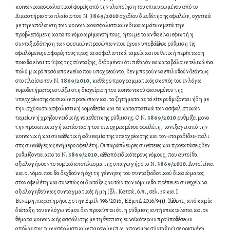
κοινωνικοασφαλιστικοί φορείς από την υλοποίηση του επικυρωμένου από το
Δικαστήριο στο πλαίσιο του Ν.
3869/2010
σχεδίου διευθέτησης οφειλών, σχετικά
με την απόλαυση των κοινωνικοασφαλιστικών δικαιωμάτων μετά την
προβλεπόμενη κατά το νόμο ωρίμανσή τους, ήτοι με το αν θα είναι εφικτή η
συνταξιοδότηση των φυσικών προσώπων που έχουν υποβάλλει σε ρύθμιση τις
οφειλόμενες εισφορές τους προς τα ασφαλιστικά ταμεία και σε θετική περίπτωση
ποιο θα είναι το ύψος της σύνταξης, δεδομένου ότι πιθανόν να καταβάλουν τελικά ένα
πολύ μικρό ποσό από εκείνο που υποχρεούντο, δεν μπορούν να επιλυθούν δεόντως
στο πλαίσιο του Ν.
3869/2010
, καθώς ο προγραμματικός σκοπός του εν λόγω
νομοθετήματος εστιάζει στη διαχείριση του κοινωνικού φαινομένου της
υπερχρέωσης φυσικών προσώπων και τα ζητήματα αυτά είτε ρυθμιζονται ήδη με
την ισχύουσα ασφαλιστική νομοθεσία και τα καταστατικά των ασφαλιστικών
ταμείων ή χρήζουν ειδικής νομοθετικής ρύθμισης. Ο Ν.
3869/2010
ρυθμίζει μονο
την προσωποπαγή κατάσταση του υπερχρεωμένου οφειλέτη, τον εξαγει από την
κοινωνική και συναλλακτική αδυναμία της υπερχρέωσης και τον «παραδίδει» πάλι
σπς συναλλαγές ως ενήμερο οφειλέτη. Οι παράπλευρες συνέπειες και προεκτάσεις δεν
ρυθμίζονται απο το Ν.
3869/2010
, αλλά από ειδικότερους νόμους, που αυτοί θα
αξιολογήσουν το νομικό αποτέλεσμα της υπαγωγής στο Ν.
3869/2010
. Αυτοί είναι
και οι νόμοι που θα δεχθούν ή όχι τη γέννηση του συνταξιοδοτικού δικαιώματος
στον οφειλέτη και συνεπώς οι διατάξεις αυτών των νόμων θα πρέπει εν συνεχεία να
αξιολογηθούν ως συνταγματικές ή μη (βλ. Κατσά, ό.π., σελ. 59 και I.
Βενιέρη,παρατηρήσεις στην ΕιρΙλ 398/2016, ΕΕμπΔ 2016/941). Άλλωστε, από καμία
διάταξη του εν λόγω νόμου δεν προκύπτει ότι η ρύθμιση αυτή επεκτείνεται και σε
θέματα κοινωνικής ασφάλισης με τη θέσπιση ευνοϊκότερων προϋποθέσεων
απόλαυσης των ασφαλιστικών παροχών (π.χ. απονομής σύνταξης) σε ορισμένη