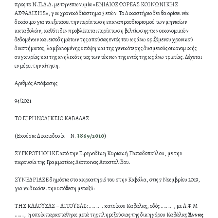
προς το Ν.Π.Δ.Δ. με την επωνυμία «ΕΝΙΑΙΟΣ ΦΟΡΕΑΣ ΚΟΙΝΩΝΙΚΗΣ
ΑΣΦΑΛΙΣΗΣ», για χρονικό διάστημα 3 ετών. Το Δικαστήριο δεν θα ορίσει νέα
δικάσιμο για να εξετάσει την περίπτωση επαναπροσδιορισμού των μηνιαίων
καταβολών, καθότι δεν προβλέπεται περίπτωση βελτίωσης των οικονομικών
δεδομένων και εισοδημάτων της απούσας εντός του ως άνω οριζόμενου χρονικού
διαστήματος, λαμβανομένης υπόψη και της γενικότερης δυσμενούς οικονομικής
συγκυρίας και της ανηλικότητας των τέκνων της εντός της ως άνω τριετίας. Δέχεται
εν μέρει την αίτηση.
Αριθμός Απόφασης
94/2021
ΤΟ ΕΙΡΗΝΟΔΙΚΕΙΟ ΚΑΒΑΛΑΣ
(Εκούσια Δικαιοδοσία – Ν.
3869/2010
)
ΣΥΓΚΡΟΤΗΘΗΚΕ από την Ειρηνοδίκη Κυριακή Παπαδοπούλου, με την
παρουσία της Γραμματέως Δέσποινας Αποστολίδου.
ΣΥΝΕΔΡΙΑΣΕ δημόσια στο ακροατήριό του στην Καβάλα, στις 7 Νοεμβρίου 2019,
για να δικάσει την υπόθεση μεταξύ:
ΤΗΣ ΚΑΛΟΥΣΑΣ – ΑΙΤΟΥΣΑΣ: ……….. κατοίκου Καβάλας, οδός ………., με Α.Φ.Μ
……., η οποία παραστάθηκε μετά της πληρεξούσιας της δικηγόρου Καβάλας
Άννας