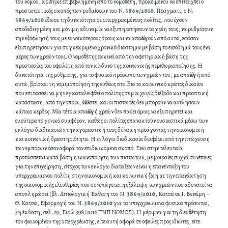
του νόμου, κρίθηκε επιβεβλημένη από το νομοθέτη, προκειμένου να επιτευχθεί ο
προστατευτικός σκοπός των ρυθμίσεων του Ν.
3869/2010
. Πράγματι, ο Ν.
3869/2010
έδωσε τη δυνατότητα σε υπερχρεωμένους πολίτες, που έχουν
αποδεδειγμένη και μόνιμη αδυναμία να εξυπηρετήσουν τα χρέη τους, να ρυθμίσουν
την εξόφλησή τους με ευνοϊκότερους όρους και να απαλλαγούν από αυτά, εφόσον
εξυπηρετήσουν για συγκεκριμένο χρονικό διάστημα με βάση το εισόδημά τους ένα
μέρος των χρεών τους. Ο νομοθέτης εκκινεί από την αφετηριακή βάση της
προστασίας του οφειλέτη από τον κίνδυνο της κοινωνικής περιθωριοποίησης. Η
δυνατότητα της ρύθμισης, για το φυσικό πρόσωπο των χρεών του, με απαλλαγή από
αυτά, βρίσκει τη νομιμοποίησή της ευθέως στο ίδιο το κοινωνικό κράτος δικαίου
που επιτάσσει να μην εγκαταλειφθεί ο πολίτης σε μία χωρίς διέξοδο και προοπτική
κατάσταση, από την οποία, άλλωστε, και οι πιστωτές δεν μπορούν να αντλήσουν
κάποιο κέρδος. Μία τέτοια απαλλαγή χρεών δεν παύει όμως να εξυπηρετεί και
ευρύτερα το γενικό συμφέρον, καθώς οι πολίτες επανακτούν ουσιαστικά μέσω των
εν λόγω διαδικασιών την αγοραστική τους δύναμη προάγοντας την οικονομική
και κοινωνική δραστηριότητα. Η εν λόγω διαδικασία διαφέρει από την πτώχευση
των εμπόρων όσον αφορά τον επιδιωκόμενο σκοπό. Ενώ στην τελευταία
προτάσσεται κατά βάση η ικανοποίηση των πιστωτών, με μοιραίες συχνά συνέπειες
για την επιχείρηση, στόχος των εν λόγω διατάξεων είναι η επανένταξη του
υπερχρεωμένου πολίτη στην οικονομική και κοινωνική ζωή με την επανάκτηση
της οικονομικής ελευθερίας που συνεπάγεται η εξάλειψη των χρεών που αδυνατεί να
αποπληρώσει (βλ. Αιτιολογική Έκθεση του Ν.
3869/2010
, Κατσά σε I. Βενιέρη –
Θ. Κατσά, Εφαρμογή του Ν.
3869/2010
για τα υπερχρεωμένα φυσικά πρόσωπα,
3η έκδοση, σελ. 29, Ειρίλ 398/2016 ΤΝΠ ΝΟΜΟΣ). Η μέριμνα για τη διευθέτηση
του φαινομένου της υπερχρέωσης, είτε αυτή αφορά σε οφειλές προς ιδιώτες, είτε