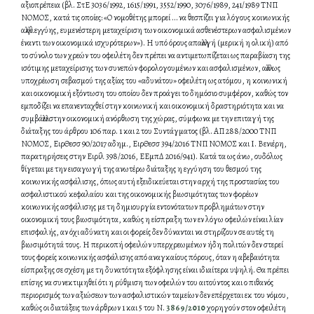
αξιοπρέπεια (βλ. ΣτΕ 3036/1992, 1615/1991, 3552/1990, 3076/1989, 241/1989 ΤΝΠ
ΝΟΜΟΣ, κατά τις οποίες: «Ο νομοθέτης μπορεί … να θεσπίζει για λόγους κοινωνικής
αλληλεγγύης, ευμενέστερη μεταχείριση των οικονομικά ασθενέστερων ασφαλισμένων
έναντι των οικονομικά ισχυρότερων»). Η υπό όρους απαλλαγή (μερική η ολική) από
το σύνολο των χρεών του οφειλέτη δεν πρέπει να αντιμετωπίζεται ως παραβίαση της
ισότιμης μεταχείρισης των συνεπών φορολογουμένων και ασφαλισμένων, αλλά ως
υποχρέωση σεβασμού της αξίας του «αδυνάτου» οφειλέτη ως ατόμου, η κοινωνική
και οικονομική εξόντωση του οποίου δεν προάγει το δημόσιο συμφέρον, καθώς τον
εμποδίζει να επανενταχθεί στην κοινωνική και οικονομική δραστηριότητα και να
συμβάλλει στην οικονομική ανόρθωση της χώρας, σύμφωνα με την επιταγή της
διάταξης του άρθρου 106 παρ. 1 και 2 του Συντάγματος (βλ. ΑΠ 288/2000 ΤΝΠ
ΝΟΜΟΣ, ΕιρΘεσσ 90/2017 αδημ., ΕιρΘεσσ 394/2016 ΤΝΠ ΝΟΜΟΣ και I. Βενιέρη,
παρατηρήσεις στην Ειρίλ 398/2016, ΕΕμπΔ 2016/941). Κατά τα ως άνω, ουδόλως
θίγεται με την εισαγωγή της ανωτέρω διάταξης η εγγύηση του θεσμού της
κοινωνικής ασφάλισης, όπως αυτή εξειδικεύεται στην αρχή της προστασίας του
ασφαλιστικού κεφαλαίου και της οικονομικής βιωσιμότητας των φορέων
κοινωνικής ασφάλισης με τη δημιουργία εντονότατων προβλημάτων στην
οικονομική τους βιωσιμότητα, καθώς η είσπραξη των εν λόγω οφειλών είναι λίαν
επισφαλής, αν όχι αδύνατη και οι φορείς δεν δύνανται να στηρίζουν σε αυτές τη
βιωσιμότητά τους. Η περικοπή οφειλών υπερχρεωμένων ήδη πολιτών δεν στερεί
τους φορείς κοινωνικής ασφάλισης από αναγκαίους πόρους, όταν η αβεβαιότητα
είσπραξης σε σχέση με τη δυνατότητα εξόφλησης είναι ιδιαίτερα υψηλή. Θα πρέπει
επίσης να συνεκτιμηθεί ότι η ρύθμιση των οφειλών του αιτούντος και ο πιθανός
περιορισμός των αξιώσεων των ασφαλιστικών ταμείων δεν επέρχεται εκ του νόμου,
καθώς οι διατάξεις των άρθρων 1 και 5 του Ν.
3869/2010
χορηγούν στον οφειλέτη