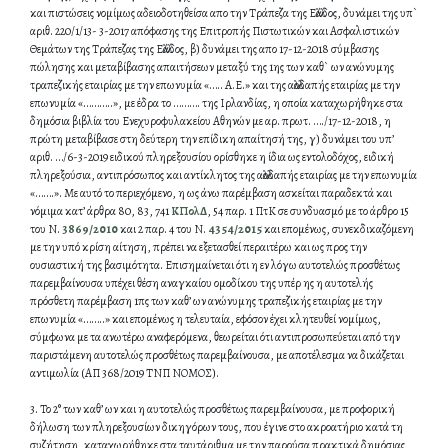
και πιστώσεις νομίμως αδειοδοτηθείσα απο την Τράπεζα της Ελλάδος, δυνάμει της υπ`
αριθ. 220/1/13- 3-2017 απόφασης της Επιτροπής Πιστωτικών και Ασφαλιστικών
Θεμάτων της Τράπεζας της Ελλάδος, β) δυνάμει της απο 17-12-2018 σύμβασης
πώλησης και μεταβίβασης απαιτήσεων μεταξύ της 1ης των καθ` ων ανώνυμης
τραπεζικής εταιρίας με την επωνυμία «….. Α.Ε.» και της αλλοδαπής εταιρίας με την
επωνυμία «………..», με έδρα το ………. της Ιρλανδίας, η οποία καταχωρήθηκε στα
δημόσια βιβλία του Ενεχυροφυλακείου Αθηνών με αρ. πρωτ. …./17-12-2018, η
πρώτη μεταβίβασε στη δεύτερη την επίδικη απαίτησή της, γ) δυνάμει του υπ’
αριθ. …/6-3-2019 ειδικού πληρεξουσίου ορίσθηκε η ίδια ως εντολοδόχος, ειδική
πληρεξούσια, αντιπρόσωπος και αντίκλητος της αλλοδαπής εταιρίας με την επωνυμία
«…….». Με αυτό το περιεχόμενο, η ως άνω παρέμβαση ασκείται παραδεκτά και
νόμιμα κατ’ άρθρα 80, 83, 741
ΚΠολΔ
, 54 παρ. 1 ΠτΚ σε συνδυασμό με το άρθρο 15
του Ν.
3869/2010
και 2 παρ. 4 του Ν.
4354/2015
και επομένως, συνεκδικαζόμενη
με την υπό κρίση αίτηση, πρέπει να εξετασθεί περαιτέρω και ως προς την
ουσιαστική της βασιμότητα. Επισημαίνεται ότι η εν λόγω αυτοτελώς προσθέτως
παρεμβαίνουσα υπέχει θέση αναγκαίου ομοδίκου της υπέρ ης η αυτοτελής
πρόσθετη παρέμβαση 1πς των καθ’ ων ανώνυμης τραπεζικής εταιρίας με την
επωνυμία «……..» και επομένως η τελευταία, εφόσον έχει κλητευθεί νομίμως,
σύμφωνα με τα ανωτέρω αναφερόμενα, θεωρείται ότι αντιπροσωπεύεται από την
παριστάμενη αυτοτελώς προσθέτως παρεμβαίνουσα, με αποτέλεσμα να δικάζεται
αντιμωλία (ΑΠ 368/2019 ΤΝΠ ΝΟΜΟΣ).
3. Το 2° των καθ’ ων και η αυτοτελώς προσθέτως παρεμβαίνουσα, με προφορική
δήλωση των πληρεξουσίων δικηγόρων τους, που έγινε στο ακροατήριο κατά τη
συζήτηση, καταχωρήθηκε στα ταυτάριθμα με την παρούσα πρακτικά δημόσιας