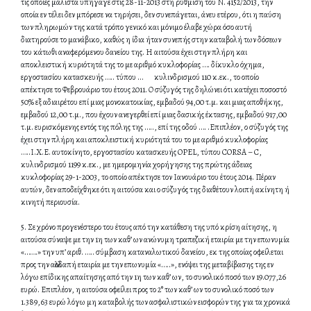
τις οποίες μάλιστα υπήγαγε στις 28-11-2013 στη ρύθμιση του Ν. 4152/2013, την
οποία εν τέλει δεν μπόρεσε να τηρήσει, δεν συνεπάγεται, άνευ ετέρου, ότι η παύση
των πληρωμών της κατά τρόπο γενικό και μόνιμο έλαβε χώρα όσο αυτή
διατηρούσε το μανάβικο, καθώς η ίδια ήταν συνεπής στην καταβολή των δόσεων
του κάτωθι αναφερόμενου δανείου της. Η αιτούσα έχει στην πλήρη και
αποκλειστική κυριότητά της το με αριθμό κυκλοφορίας …. δίκυκλο όχημα,
εργοστασίου κατασκευής ….. τύπου … κυλινδρισμού 110 κ.εκ., το οποίο
απέκτησε το Φεβρουάριο του έτους 2011. Ο σύζυγός της δηλώνει ότι κατέχει ποσοστό
50% εξ αδιαιρέτου επί μιας μονοκατοικίας, εμβαδού 94,00 τ.μ. και μιας αποθήκης,
εμβαδού 12,00 τ.μ., που έχουν ανεγερθεί επί μιας δασικής έκτασης, εμβαδού 917,00
τ.μ. ευρισκόμενης εντός της πόλης της ….., επί της οδού …. .Επιπλέον, ο σύζυγός της
έχει στην πλήρη και αποκλειστική κυριότητά του το με αριθμό κυκλοφορίας
…..Ι.Χ.Ε. αυτοκίνητο, εργοστασίου κατασκευής OPEL, τύπου CORSA – C,
κυλινδρισμού 1199 κ.εκ., με ημερομηνία χορήγησης της πρώτης άδειας
κυκλοφορίας 29-1-2003, το οποίο απέκτησε τον Ιανουάριο του έτους 2014. Πέραν
αυτών, δεν αποδείχθηκε ότι η αιτούσα και ο σύζυγός της διαθέτουν λοιπή ακίνητη ή
κινητή περιουσία.
5. Σε χρόνο προγενέστερο του έτους από την κατάθεση της υπό κρίση αίτησης, η
αιτούσα σύναψε με την 1η των καθ’ ων ανώνυμη τραπεζική εταιρία με την επωνυμία
«…….» την υπ’ αριθ. ….. σύμβαση καταναλωτικού δανείου, εκ της οποίας οφείλεται
προς την αλλοδαπή εταιρία με την επωνυμία «…..», ενόψει της μεταβίβασης της εν
λόγω επίδικης απαίτησης από την 1η των καθ’ ων, το συνολικό ποσό των 19.077,26
ευρώ. Επιπλέον, η αιτούσα οφείλει προς το 2° των καθ’ ων το συνολικό ποσό των
1.389,63 ευρώ λόγω μη καταβολής των ασφαλιστικών εισφορών της για τα χρονικά