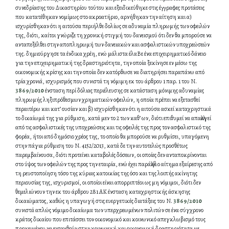
συνεδρίασης του Δικαστηρίου τούτου και εξειδικεύθηκε στις έγγραφες προτάσεις
που κατατέθηκαν νομίμως στο ακροατήριο, αρνήθηκαν την αίτηση και α)
ισχυρίσθηκαν ότι η αιτούσα περιήλθε δολίως σε αδυναμία πληρωμής των οφειλών
της, διότι, καίτοι γνώριζε τη χρονική στιγμή του δανεισμού ότι δεν θα μπορούσε να
ανταπεξέλθει στην αποπληρωμή των δανειακών και ασφαλιστικών υποχρεώσεών
της. δημιούργησε τα ένδικα χρέη, ενώ μάλιστα έλαΒε ένα επιχειρηματικό δάνειο
για την επιχειρηματική της δραστηριότητα, την οποία ξεκίνησε εν μέσω της
οικονομικής κρίσης και την οποία δεν κατόρθωσε να διατηρήσει παραπάνω από
τρία χρονιά, ισχυρισμός που συνιστά τη νόμιμη εκ του άρθρου 1 παρ. 1 του Ν.
3869/2010
ένσταση περί δόλιας περιέλευσης σε κατάσταση μόνιμης αδυναμίας
πληρωμής ληξιπρόθεσμων χρηματικών οφειλών, η οποία πρέπει να εξετασθεί
περαιτέρω και κατ’ ουσίαν και β) ισχυρίσθηκαν ότι η αιτούσα ασκεί καταχρηστικά
το δικαίωμά της για ρύθμιση, κατά μεν το 2 των καθ’ ων, διότι επιθυμεί να απαλλαγεί
από τις ασφαλιστικές της υποχρεώσεις και τις οφειλές της προς τον ασφαλιστικό της
φορέα, ήτοι από δημόσιο χρέος της, το οποίο θα μπορούσε να ρυθμίσει, υπαγόμενη
στην πάγια ρύθμιση του Ν. 4152/2013, κατά δε την αυτοτελώς προσθέτως
παρεμβαίνουσα, διότι προτείνει καταβολές δόσεων, οι οποίες δεν ανταποκρίνονται
στο ύψος των οφειλών της προς την εταιρία, ενώ έχει παράλληλο αίτημα εξαίρεσης από
τη ρευστοποίηση τόσο της κύριας κατοικίας της όσο και της λοιπής ακίνητης
περιουσίας της, ισχυρισμοί, οι οποίοι είναι απορριπτέοι ως μη νόμιμοι, διότι δεν
θεμελιώνουν την εκ του άρθρου 281 ΑΚ ένσταση καταχρηστικής άσκησης
δικαιώματος, καθώς η υπαγωγή στις ευεργετικές διατάξεις του Ν.
3869/2010
συνιστά απλώς νόμιμο δικαίωμα των υπερχρεωμένων πολιτών σε ένα σύγχρονο
κράτος δικαίου που επιτάσσει τον οικονομικό και κοινωνικό απεγκλωβισμό τους
προκειμένου να ενταχθούν στην κοινωνική και οικονομική δραστηριότητα με