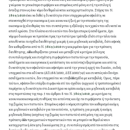
γνώμονα το γενικότερο συμφέρον και επομένως από μόνη αυτή την επιλογή
ένταξης στον ως άνω νόμο δεν θεμελιώνεται καταχρηστικότητα. Στόχος του Ν.
3869/2010
είναι να δοθεί η δυνατότητα στον υπερχρεωμένο οφειλέτη να
επανενταχθεί στην οικονομική και κοινωνική ζωή με την επανάκτηση της
οικονομικής ελευθερίας του που συνεπάγεται η εξάλειψη των χρεών που αδυνατεί να
αποπληρώσει. Στο πλαίσιο αυτό ο αιτών που δεν έχει επαρκή εισοδήματα, έχει
νόμιμο δικαίωμα να προτείνει προς την πιστώτρια τράπεζα (διότι στην τελευταία
απευθύνεται το σχέδιο διευθέτησης) μικρές ή και μηδενικές καταβολές, διότι αφενός
δεν καθορίζονται από το Ν.
3869/2010
συγκεκριμένοι όροι για την πρόταση
διευθέτησης, αλλά καθορίζονται γενικά και μεταβλητά κριτήρια (εύλογος
συνυπολογισμός και συσχέτιση συμφερόντων πιστωτών με την περιουσία,
εισοδήματα και οικογενειακή κατάσταση του αιτούντος) εξαρτώμενα και από τις
δυνατότητες των οφειλετών και αφετέρου κατά την γενική αρχή του δικαίου, ουδείς
υποχρεούται στα αδύνατα (ΑΠ 288/2000, ΔΕΕ 2000/743) και συνεπώς εάν δεν έχει
εισοδήματα ο αιτών, δεν υποχρεούται να υποβάλλει σχέδιο με καταβολές. Όμως, πέρα
τούτων, εφόσον δεν υπάρξει συμφωνία επί του σχεδίου (αρχικού ή τροποποιημένου)
παρέχεται η δυνατότητα στο Δικαστήριο να ορίσει ακόμη και μηδενικές καταβολές
στις περιπτώσεις της παρ. 5 του άρθρου 8 του Ν.
3869/2010
, με κριτήριο τις
κοινωνικοοικονομικές συνθήκες του αιτούντος και όχι τα συμφέροντα ή την έκταση
της ζημίας των πιστωτών. Επομένως αφού ο νόμος επιτρέπει τον καθορισμό ακόμη
και μηδενικών καταβολών για τον αιτούντα, η πρόταση για μικρές ή ακόμη
μηδενικές δόσεις (ασχέτως της ζημίας των πιστωτών) από μόνη της και χωρίς
πρόταση άλλων πραγματικών περιστατικών που να μπορούν να θεμελιώνουν
καταχρηστική άσκηση δικαιώματος (π.χ. συνυπολογισμός από τον αιτούντα στις