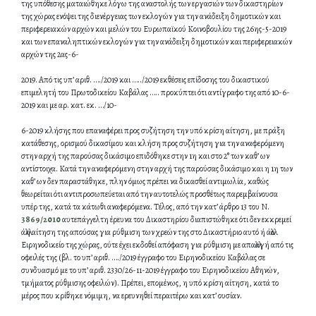
της υπόθεσης ματαιώθηκε λόγω της αναστολής των εργασιών των δικαστηρίων
της χώρας ενόψει της διενέργειας των εκλογών για την ανάδειξη δημοτικών και
περιφερειακών αρχών και μελών του Ευρωπαϊκού Κοινοβουλίου της 26ης-5-2019
και των επαναληπτικών εκλογών για την ανάδειξη δημοτικών και περιφερειακών
αρχών της 2ας-6-
2019. Από τις υπ’ αριθ. …./2019 και …../2019 εκθέσεις επίδοσης του δικαστικού
επιμελητή του Πρωτοδικείου Καβάλας ….. προκύπτει ότι αντίγραφο της από 10-6-
2019 και με αρ. κατ. εκ. …/10-
6-2019 κλήσης που επαναφέρει προς συζήτηση την υπό κρίση αίτηση, με πράξη
κατάθεσης, ορισμού δικασίμου και κλήση προς συζήτηση για την αναφερόμενη
στην αρχή της παρούσας δικάσιμο επιδόθηκε στην 1η και στο 2° των καθ’ ων
αντίστοιχα. Κατά την αναφερόμενη στην αρχή της παρούσας δικάσιμο και η 1η των
καθ’ ων δεν παραστάθηκε, πλην όμως πρέπει να δικασθεί αντιμωλία, καθώς
θεωρείται ότι αντιπροσωπεύεται από την αυτοτελώς προσθέτως παρεμβαίνουσα
υπέρ της, κατά τα κάτωθι αναφερόμενα. Τέλος, από την κατ’ άρθρο 13 του Ν.
3869/2010
αυτεπάγγελτη έρευνα του Δικαστηρίου διαπιστώθηκε ότι δεν εκκρεμεί
άλλη αίτηση της απούσας για ρύθμιση των χρεών της στο Δικαστήριο αυτό ή άλλο
Ειρηνοδικείο της χώρας, ούτε έχει εκδοθεί απόφαση για ρύθμιση με απαλλαγή από τις
οφειλές της (βλ. το υπ’ αριθ. …./2019 έγγραφο του Ειρηνοδικείου Καβάλας σε
συνδυασμό με το υπ’ αριθ. 2330/26-11-2019 έγγραφο του Ειρηνοδικείου Αθηνών,
τμήματος ρύθμισης οφειλών). Πρέπει, επομένως, η υπό κρίση αίτηση, κατά το
μέρος που κρίθηκε νόμιμη, να ερευνηθεί περαιτέρω και κατ’ ουσίαν.