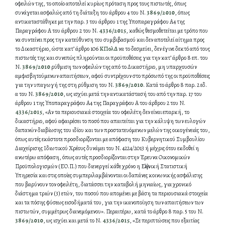
οφειλών της, το οποίο αποτελεί κυρίως πρόταση προς τους πιστωτές, όπως
συνάγεται ασφαλώς από τη διάταξη του άρθρου 4 του Ν.
3869/2010
, όπως
αντικαταστάθηκε με την παρ. 3 του άρθρου 1 της Υποπαραγράφου Α4 της
Παραγράφου A του άρθρου 2 του Ν.
4336/2015
, καθώς θεσμοθετείται με τρόπο που
να συντείνει προς την κατεύθυνση του συμβιβασμού και δεν αποτελεί αίτημα προς
το Δικαστήριο, ώστε κατ’ άρθρο 106
ΚΠολΔ
να το δεσμεύει, δεν έγινε δεκτό από τους
πιστωτές της και συνεπώς πληρούνται οι προϋποθέσεις για την κατ’ άρθρο 8 επ. του
Ν.
3869/2010
ρύθμιση των οφειλών της από το Δικαστήριο, μη υπαρχουσών
αμφισβητούμενων απαιτήσεων, αφού συντρέχουν στο πρόσωπό της οι προϋποθέσεις
για την υπαγωγή της στη ρύθμιση του Ν.
3869/2010
. Κατά το άρθρο 8 παρ. 2 εδ.
α του Ν.
3869/2010
, ως ισχύει μετά την αντικατάστασή του από την παρ. 17 του
άρθρου 1 της Υποπαραγράφου Α4 της Παραγράφου Α του άρθρου 2 του Ν.
4336/2015
, «Αν τα περιουσιακά στοιχεία του οφειλέτη δεν είναι επαρκή, το
δικαστήριο, αφού αφαιρέσει το ποσό που απαιτείται για την κάλυψη των ευλογών
δαπανών διαβίωσης του ιδίου και των προστατευόμενων μελών της οικογένειάς του,
όπως αυτές εκάστοτε προσδιορίζονται με απόφαση του Κυβερνητικού Συμβουλίου
Διαχείρισης Ιδιωτικού Χρέους δυνάμει του Ν. 4224/2013 ή μέχρις ότου εκδοθεί η
ανωτέρω απόφαση, όπως αυτές προσδιορίζονται στην Έρευνα Οικονομικών
Προϋπολογισμών (ΕΌ.Π.) που διενεργεί κάθε χρόνο η Ελληνική Στατιστική
Υπηρεσία και στις οποίες συμπεριλαμβάνονται οι δαπάνες κοινωνικής ασφάλισης
που βαρύνουν τον οφειλέτη, διατάσσει την καταβολή μηνιαίως, για χρονικό
διάστημα τριών (3) ετών, του ποσού που απομένει με βάση τα περιουσιακά στοιχεία
και τα πόσης φύσεως εισοδήματά του, για την ικανοποίηση των απαιτήσεων των
πιστωτών, συμμέτρως διανεμόμενου». Περαιτέρω, κατά το άρθρο 8 παρ. 5 του Ν.
3869/2010
, ως ισχύει και μετά το Ν.
4336/2015
, «Σε περιπτώσεις που εξαιτίας