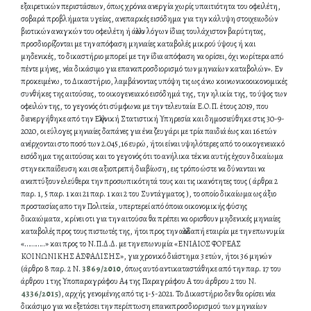
εξαιρετικών περιστάσεων, όπως χρόνια ανεργία χωρίς υπαιτιότητα του οφειλέτη,
σοβαρά προβλήματα υγείας, ανεπαρκές εισόδημα για την κάλυψη στοιχειωδών
βιοτικών αναγκών του οφειλέτη ή άλλων λόγων ίδιας τουλάχιστον βαρύτητας,
προσδιορίζονται με την απόφαση μηνιαίες καταβολές μικρού ύψους ή και
μηδενικές, το δικαστήριο μπορεί με την ίδια απόφαση να ορίσει, όχι νωρίτερα από
πέντε μήνες, νέα δικάσιμο για επαναπροσδιορισμό των μηνιαίων καταβολών». Εν
προκειμένω, το Δικαστήριο, λαμβάνοντας υπόψη τις ως άνω κοινωνικοοικονομικές
συνθήκες της αιτούσας, το οικογενειακό εισόδημά της, την ηλικία της, το ύψος των
οφειλών της, το γεγονός ότι σύμφωνα με την τελευταία Ε.Ο.Π. έτους 2019, που
διενεργήθηκε από την Ελληνική Στατιστική Υπηρεσία και δημοσιεύθηκε στις 30-9-
2020, οι εύλογες μηνιαίες δαπάνες για ένα ζευγάρι με τρία παιδιά έως και 16 ετών
ανέρχονται στο ποσό των 2.045,16 ευρώ, ήτοι είναι υψηλότερες από το οικογενειακό
εισόδημα της αιτούσας και το γεγονός ότι το ανήλικα τέκνα αυτής έχουν δικαίωμα
στην εκπαίδευση και σε αξιοπρεπή διαβίωση, εις τρόπο ώστε να δύνανται να
αναπτύξουν ελεύθερα την προσωπικότητά τους και τις ικανότητες τους ( άρθρα 2
παρ. 1, 5 παρ. 1 και 21 παρ. 1 και 2 του Συντάγματος ), το οποίο δικαίωμα ως άξιο
προστασίας απο την Πολιτεία, υπερτερεί από όποια οικονομικής φύσης
δικαιώματα, κρίνει οτι για την αιτούσα θα πρέπει να ορισθουν μηδενικές μηνιαίες
καταβολές προς τους πιστωτές της, ήτοι προς την αλλοδαπή εταιρία με την επωνυμία
«………..» και προς το Ν.Π.Δ.Δ. με την επωνυμία «ΕΝΙΑΙΟΣ ΦΟΡΕΑΣ
ΚΟΙΝΩΝΙΚΗΣ ΑΣΦΑΛΙΣΗΣ», για χρονικό διάστημα 3 ετών, ήτοι 36 μηνών
(άρθρο 8 παρ. 2 Ν.
3869/2010
, όπως αυτό αντικαταστάθηκε από την παρ. 17 του
άρθρου 1 της Υποπαραγράφου Α4 της Παραγράφου Α του άρθρου 2 του Ν.
4336/2015
), αρχής γενομένης από τις 1-5-2021. Το Δικαστήριο δεν θα ορίσει νέα
δικάσιμο για να εξετάσει την περίπτωση επαναπροσδιορισμού των μηνιαίων