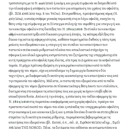
τροποποίηση με το Ν. 4446/2016) ή ακόμη και χωρίς συμφωνία να δεσμευθεί από
την πλειοψηφική απόφαση των πιστωτών για απομείωση του χρέους του οφειλέτη
(βλ. ΠΟΑ 1068/2013 παρ. 8 του ΥπΟικ). Επιπροσθέτως, προϋφιστάμενος νόμος (Ν.
4307/2014), ο οποίος επέφερε γενναίες περικοπές στις εν λόγω οφειλές, ενισχύει τη
θέση υπέρ της σύμφωνης με το Σύνταγμα επιλογής του νομοθέτη για υπαγωγή και
των ανωτέρω οφειλών στις διατάξεις του Ν.
3869/2010
. Το σύνολο των ανωτέρω
αλλαγών αντικατοπτρίζει από δικαιοσυγκριτική άποψη, τις νεότερες εξελίξεις στο
δίκαιο της αστικής αφερεγγυότητας, καθόσον παρατηρείται διεθνώς η τάση προς
μείωση των εξαιρέσεων και η υπαγωγή του συνόλου των απαιτήσεων των
πιστωτών σε ένα ενιαίο ρυθμιστικό πλαίσιο που αποκλειστικό στόχο έχει τη
σφαιρική και ολοκληρωμένη ανπμετώπιση τoυ ζητήματος της υπερχρέωσης είτε
αυτή προέρχεται απο οφειλές προς ιδιώτες, είτε προς το Δημόσιο και τα ασφαλιστικά
ταμεία. Η μέχρι πρότινος εξαίρεση συγκεκριμένων απαιτήσεων από το πεδίο
εφαρμογής του νόμου, είχε ως αποτέλεσμα τη δημιουργία δανειστών δύο
ταχυτήτων, με διαφορετικές δυνατότητες ικανοποίησης των απαιτήσεών τους από
την περιουσία του οφειλέτη. Μάλιστα, οι πιστωτές που εξαιρούνται από το πεδίο
εφαρμογής του νόμου βρίσκονται σε πλεονεκτικότερη θέση έναντι των υπολοίπων,
διατηρώντας στο ακέραιο τις απαιτήσεις τους και χωρίς να έχουν υποβληθεί σε
οποιαδήποτε θυσία. Από αυτή την άποψη, η επέκταση του πεδίου εφαρμογής του
Ν.
3869/2010
στις παραπάνω αναφερόμενες κατηγορίες οφειλών, προάγει τον
προστατευτικό σκοπό του νόμου που είναι η επάνοδος του υπερχρεωμένου οφειλέτη
στην οικονομική και κοινωνική ζωή και η οποία δεν είναι δυνατόν να επιτευχθεί αν
στερείται τη δυνατότητα ενιαίας ρύθμισης, παραμένοντας βεβαρημένος με τις
απαιτήσεις που εξαιρούνται (βλ. Κατσά, ό.π., σελ. 15, ΕιρΘεσσ 90/2017 αδημ., ΕιρΙλ
398/2016 ΤΝΠ ΝΟΜΟΣ). Τέλος, τα ζητήματα που ενδέχεται να αντιμετωπίσουν οι