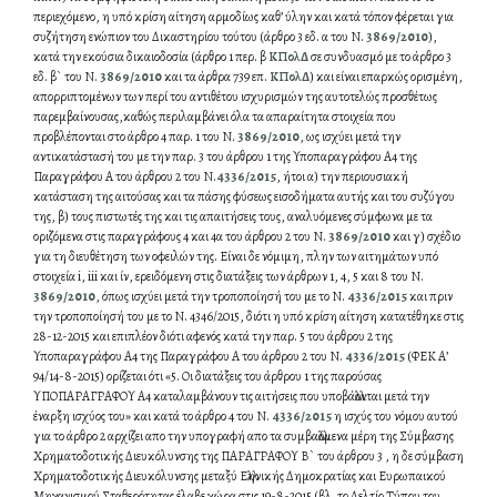
περιεχόμενο, η υπό κρίση αίτηση αρμοδίως καθ’ ύλην και κατά τόπον φέρεται για
συζήτηση ενώπιον του Δικαστηρίου τούτου (άρθρο 3 εδ. α του Ν.
3869/2010
),
κατά την εκούσια δικαιοδοσία (άρθρο 1 περ. β
ΚΠολΔ
σε συνδυασμό με το άρθρο 3
εδ. β` του Ν.
3869/2010
και τα άρθρα 739 επ.
ΚΠολΔ
) και είναι επαρκώς ορισμένη,
απορριπτομένων των περί του αντιθέτου ισχυρισμών της αυτοτελώς προσθέτως
παρεμβαίνουσας,καθώς περιλαμβάνει όλα τα απαραίτητα στοιχεία που
προβλέπονται στο άρθρο 4 παρ. 1 του Ν.
3869/2010
, ως ισχύει μετά την
αντικατάστασή του με την παρ. 3 του άρθρου 1 της Υποπαραγράφου Α4 της
Παραγράφου Α του άρθρου 2 του Ν.
4336/2015
, ήτοι α) την περιουσιακή
κατάσταση της αιτούσας και τα πάσης φύσεως εισοδήματα αυτής και του συζύγου
της, β) τους πιστωτές της και τις απαιτήσεις τους, αναλυόμενες σύμφωνα με τα
οριζόμενα στις παραγράφους 4 και 4α του άρθρου 2 του Ν.
3869/2010
και γ) σχέδιο
για τη διευθέτηση των οφειλών της. Είναι δε νόμιμη, πλην των αιτημάτων υπό
στοιχεία i, iii και ίν, ερειδόμενη στις διατάξεις των άρθρων 1, 4, 5 και 8 του Ν.
3869/2010
, όπως ισχύει μετά την τροποποίησή του με το Ν.
4336/2015
και πριν
την τροποποίησή του με το Ν. 4346/2015, διότι η υπό κρίση αίτηση κατατέθηκε στις
28-12-2015 και επιπλέον διότι αφενός κατά την παρ. 5 του άρθρου 2 της
Υποπαραγράφου Α4 της Παραγράφου Α του άρθρου 2 του Ν.
4336/2015
(ΦΕΚ Α’
94/14-8-2015) ορίζεται ότι «5. Οι διατάξεις του άρθρου 1 της παρούσας
ΥΠΟΠΑΡΑΓΡΑΦΟΥ Α4 καταλαμβάνουν τις αιτήσεις που υποβάλλονται μετά την
έναρξη ισχύος του» και κατά το άρθρο 4 του Ν.
4336/2015
η ισχύς του νόμου αυτού
για το άρθρο 2 αρχίζει απο την υπογραφή απο τα συμβαλλόμενα μέρη της Σύμβασης
Χρηματοδοτικής Διευκόλυνσης της ΠΑΡΑΓΡΑΦΟΥ Β` του άρθρου 3 , η δε σύμβαση
Χρηματοδοτικής Διευκόλυνσης μεταξύ Ελληνικής Δημοκρατίας και Ευρωπαικού
Μηχανισμού Σταθερότητας έλαβε χώρα στις 19-8-2015 (βλ. το Δελτίο Τύπου του