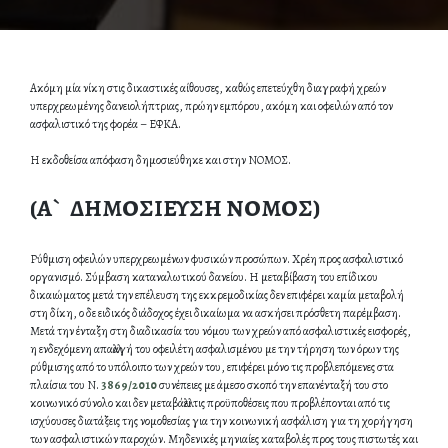
Ακόμη μία νίκη στις δικαστικές αίθουσες, καθώς επετεύχθη διαγραφή χρεών
υπερχρεωμένης δανειολήπτριας, πρώην εμπόρου, ακόμη και οφειλών από τον
ασφαλιστικό της φορέα – ΕΦΚΑ.
Η εκδοθείσα απόφαση δημοσιεύθηκε και στην ΝΟΜΟΣ.
(Α` ΔΗΜΟΣΙΕΥΣΗ ΝΟΜΟΣ)
Ρύθμιση οφειλών υπερχρεωμένων φυσικών προσώπων. Χρέη προς ασφαλιστικό
οργανισμό. Σύμβαση καταναλωτικού δανείου. Η μεταβίβαση του επίδικου
δικαιώματος μετά την επέλευση της εκκρεμοδικίας δεν επιφέρει καμία μεταβολή
στη δίκη, ο δε ειδικός διάδοχος έχει δικαίωμα να ασκήσει πρόσθετη παρέμβαση.
Μετά την ένταξη στη διαδικασία του νόμου των χρεών από ασφαλιστικές εισφορές,
η ενδεχόμενη απαλλαγή του οφειλέτη ασφαλισμένου με την τήρηση των όρων της
ρύθμισης από το υπόλοιπο των χρεών του, επιφέρει μόνο τις προβλεπόμενες στα
πλαίσια του Ν.
3869/2010
συνέπειες με άμεσο σκοπό την επανένταξή του στο
κοινωνικό σύνολο και δεν μεταβάλλει τις προϋποθέσεις που προβλέπονται από τις
ισχύουσες διατάξεις της νομοθεσίας για την κοινωνική ασφάλιση για τη χορήγηση
των ασφαλιστικών παροχών. Μηδενικές μηνιαίες καταβολές προς τους πιστωτές και