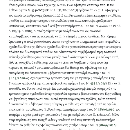
Υπουργείου Οικονομικών της 20ης-8-2015 ) και αφετέρου κατά την παρ. 11 του
άρθρου 14 του Ν. 4346/2015 (ΦΕΚ Α` 152/20-11-2015) ορίζεται ότι << 11. Η εφαρμογή
του παρόντος άρθρου αρχίζει από 1.1.2016 και δεν καταλαμβάνει εκκρεμείς υποθέσεις
, καθώς και αιτήσεις που έχουν κατατεθεί εως και 31.12.2015», εφαρμοζόμενων
ωστόσο και, κάποιων εκ των διατάξεων των άρθρων 56 – 68 του Ν. 4549/2018 (ΦΕΚ
Α’ 105/14-6-2018), οι οποίες σύμφωνα με το άρθρο 68 του νόμου αυτού
καταλαμβάνουν και τις εκκρεμείς κατά την έναρξη ισχύος του δίκες. Μη νόμιμα
όμως και για το λόγο αυτό απορριπτέα τυγχάνουν τα αιτήματα: α) να επικυρωθεί το
σχέδιο διευθέτησης, διότι το σχέδιο διευθέτησης απευθύνεται προς τους πιστωτές στο
πλαίσιο του δικονομικού σταδίου του “δικαστικού” συμβιβασμού προς το σκοπό
επίτευξης ελεύθερης συμφωνίας μεταξύ των διαδίκων μερών και για το λόγο αυτό,
άλλωστε, το σχέδιο διευθέτησης οφειλών πρέπει να λαμβάνει υπόψη τόσο την
περιουσία, τα εισοδήματα και τις δαπάνες διαβίωσης του οφειλέτη και της
οικογένειάς του όσο και τα συμφέροντα των πιστωτών (άρθρο 4 παρ. 1 του Ν.
3869/2010
ως ισχύει μετά την τροποποίηση του με την παρ. 3 του άρθρου 1 της
Υποπαραγράφου Α4 της παραγράφου Α του άρθρου 2 του Ν.
4336/2015
).Εάν κατά
το στάδιο του δικαστικού συμβιβασμού λάβει χώρα συμβιβασμός το αρχικό η το
τροποποιημένο σχέδιο διευθέτησης οφειλών προσκομίζεται ενώπιον του Ειρηνοδίκη
και ζητείται η επικύρωσή του . Μετά την επικύρωση του σχεδίου, τούτο αποκτά
δικαστικού συμβιβασμού και η αίτηση για ρύθμιση και απαλλαγή από τις οφειλές
ανακαλείται αυτοδικαίως (άρθρο 5 παρ. 1 και άρθρο 7 παρ. 1 του Ν.
3869/2010
, ως
το άρθρο 7 ισχύει μετά την τροποποίησή του με το άρθρο 15 του Ν. 4161/2013). Μόνο
στην περίπτωση που το σχέδιο δεν γίνει δεκτό από τους πιστωτές το Δικαστήριο
δύναται να ρυθμίσει τις οφειλές του αιτούντος (άρθρο 8 παρ. 1 του Ν.
3869/2010
).