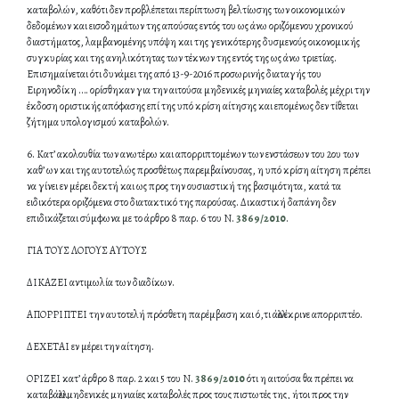
καταβολών, καθότι δεν προβλέπεται περίπτωση βελτίωσης των οικονομικών
δεδομένων και εισοδημάτων της απούσας εντός του ως άνω οριζόμενου χρονικού
διαστήματος, λαμβανομένης υπόψη και της γενικότερης δυσμενούς οικονομικής
συγκυρίας και της ανηλικότητας των τέκνων της εντός της ως άνω τριετίας.
Επισημαίνεται ότι δυνάμει της από 13-9-2016 προσωρινής διαταγής του
Ειρηνοδίκη …. ορίσθηκαν για την αιτούσα μηδενικές μηνιαίες καταβολές μέχρι την
έκδοση οριστικής απόφασης επί της υπό κρίση αίτησης και επομένως δεν τίθεται
ζήτημα υπολογισμού καταβολών.
6. Κατ’ ακολουθία των ανωτέρω και απορριπτομένων των ενστάσεων του 2ου των
καθ’ ων και της αυτοτελώς προσθέτως παρεμβαίνουσας, η υπό κρίση αίτηση πρέπει
να γίνει εν μέρει δεκτή και ως προς την ουσιαστική της βασιμότητα, κατά τα
ειδικότερα οριζόμενα στο διατακτικό της παρούσας. Δικαστική δαπάνη δεν
επιδικάζεται σύμφωνα με το άρθρο 8 παρ. 6 του Ν.
3869/2010
.
ΓΙΑ ΤΟΥΣ ΛΟΓΟΥΣ ΑΥΤΟΥΣ
ΔΙΚΑΖΕΙ αντιμωλία των διαδίκων.
ΑΠΟΡΡΙΠΤΕΙ την αυτοτελή πρόσθετη παρέμβαση και ό,τι άλλο έκρινε απορριπτέο.
ΔΕΧΕΤΑΙ εν μέρει την αίτηση.
ΟΡΙΖΕΙ κατ’ άρθρο 8 παρ. 2 και 5 του Ν.
3869/2010
ότι η αιτούσα θα πρέπει να
καταβάλλει μηδενικές μηνιαίες καταβολές προς τους πιστωτές της, ήτοι προς την