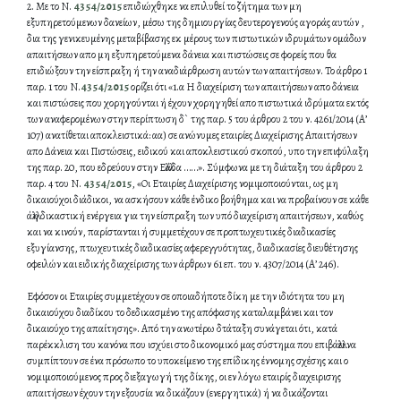
2. Με το Ν.
4354/2015
επιδιώχθηκε να επιλυθεί το ζήτημα των μη
εξυπηρετούμενων δανείων, μέσω της δημιουργίας δευτερογενούς αγοράς αυτών ,
δια της γενικευμένης μεταβίβασης εκ μέρους των πιστωτικών ιδρυμάτων ομάδων
απαιτήσεων απο μη εξυπηρετούμενα δάνεια και πιστώσεις σε φορείς που θα
επιδιώξουν την είσπραξη ή την αναδιάρθρωση αυτών των απαιτήσεων. Το άρθρο 1
παρ. 1 του Ν.
4354/2015
ορίζει ότι «1.α Η διαχείριση των απαιτήσεων απο δάνεια
και πιστώσεις που χορηγούνται ή έχουν χορηγηθεί απο πιστωτικά ιδρύματα εκτός
των αναφερομένων στην περίπτωση δ` της παρ. 5 του άρθρου 2 του ν. 4261/2014 (Α’
107) ανατίθεται αποκλειστικά: αα) σε ανώνυμες εταιρίες Διαχείρισης Απαιτήσεων
απο Δάνεια και Πιστώσεις, ειδικού και αποκλειστικού σκοπού, υπο την επιφύλαξη
της παρ. 20, που εδρεύουν στην Ελλάδα ……». Σύμφωνα με τη διάταξη του άρθρου 2
παρ. 4 του Ν.
4354/2015
, «Οι Εταιρίες Διαχείρισης νομιμοποιούνται, ως μη
δικαιούχοι διάδικοι, να ασκήσουν κάθε ένδικο βοήθημα και να προβαίνουν σε κάθε
άλλη δικαστική ενέργεια για την είσπραξη των υπό διαχείριση απαιτήσεων, καθώς
και να κινούν, παρίστανται ή συμμετέχουν σε προπτωχευτικές διαδικασίες
εξυγίανσης, πτωχευτικές διαδικασίες αφερεγγυότητας, διαδικασίες διευθέτησης
οφειλών και ειδικής διαχείρισης των άρθρων 61 επ. του ν. 4307/2014 (Α’ 246).
Εφόσον οι Εταιρίες συμμετέχουν σε οποιαδήποτε δίκη με την ιδιότητα του μη
δικαιούχου διαδίκου το δεδικασμένο της απόφασης καταλαμβάνει και τον
δικαιούχο της απαίτησης». Από την ανωτέρω δτάταξη συνάγεται ότι, κατά
παρέκκλιση του κανόνα που ισχύει στο δικονομικό μας σύστημα που επιβάλλει να
συμπίπτουν σε ένα πρόσωπο το υποκείμενο της επίδικης έννομης σχέσης και ο
νομιμοποιούμενος προς διεξαγωγή της δίκης, οι εν λόγω εταιρίς διαχειρισης
απαιτήσεων έχουν την εξουσία να δικάζουν (ενεργητικά) ή να δικάζονται