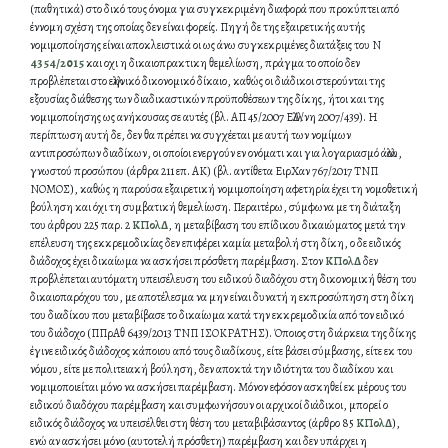
(παθητικά) στο δικό τους όνομα για συγκεκριμένη διαφορά που προκύπτει από
έννομη σχέση της οποίας δεν είναι φορείς. Πηγή δε της εξαιρετικής αυτής
νομιμοποίησης είναι αποκλειστικά οι ως άνω συγκεκριμένες διατάξεις του Ν
4354/2015
και οχι η δικαιοπρακτικη θεμελίωση, πράγμα το οποίο δεν
προβλέπεται στο ελληνικό δικονομικό δίκαιο, καθώς οι διάδικοι στερούνται της
εξουσίας διάθεσης των διαδικαστικών προϋποθέσεων της δίκης, ήτοι και της
νομιμοποίησης ως ανήκουσας σε αυτές (βλ. ΑΠ 45/2007 ΕλλΔ/νη 2007/439). Η
περίπτωση αυτή δε, δεν θα πρέπει να συγχέεται με αυτή των νομίμων
αντιπροσώπων διαδίκων, οι οποίοι ενεργούν εν ονόματι και για λογαριασμό άλλου,
γνωστού προσώπου (άρθρα 211 επ. ΑΚ) (βλ. αντίθετα ΕιρΧαν 767/2017 ΤΝΠ
ΝΟΜΟΣ), καθώς η παρούσα εξαιρετική νομιμοποίηση αφετηρία έχει τη νομοθετική
βούληση και όχι τη συμβατική θεμελίωση. Περαιτέρω, σύμφωνα με τη διάταξη
του άρθρου 225 παρ. 2
ΚΠολΔ
, η μεταβίβαση του επίδικου δικαιώματος μετά την
επέλευση της εκκρεμοδικίας δεν επιφέρει καμία μεταβολή στη δίκη, ο δε ειδικός
διάδοχος έχει δικαίωμα να ασκήσει πρόσθετη παρέμβαση. Στον
ΚΠολΔ
δεν
προβλέπεται αυτόματη υπεισέλευση του ειδικού διαδόχου στη δικονομική θέση του
δικαιοπαρόχου του, με αποτέλεσμα να μην είναι δυνατή η εκπροσώπηση στη δίκη
του διαδίκου που μεταβίβασε το δικαίωμα κατά την εκκρεμοδικία από τον ειδικό
του διάδοχο (ΠΠρΑθ 6439/2013 ΤΝΠ ΙΣΟΚΡΑΤΗΣ). Όποιος στη διάρκεια της δίκης
έγινε ειδικός διάδοχος κάποιου από τους διαδίκους, είτε βάσει σύμβασης, είτε εκ του
νόμου, είτε με πολιτειακή βούληση, δεν αποκτά την ιδιότητα του διαδίκου και
νομιμοποιείται μόνο να ασκήσει παρέμβαση. Μόνον εφόσον ασκηθεί εκ μέρους του
ειδικού διαδόχου παρέμβαση και συμφωνήσουν οι αρχικοί διάδικοι, μπορεί ο
ειδικός διάδοχος να υπεισέλθει στη θέση του μεταβιβάσαντος (άρθρο 85
ΚΠολΔ
),
ενώ αν ασκήσει μόνο (αυτοτελή πρόσθετη) παρέμβαση και δεν υπάρχει η