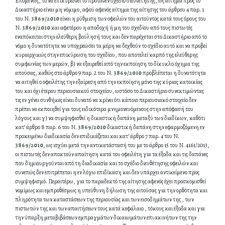
Επομένως, το να επικυρωθεί το προταθέν σχέδιο διευθέτησης, ως αίτημα προς το
Δικαστήριο είναι μη νόμιμο, αφού αφενός αίτημα της αίτησης του άρθρου 4 παρ. 1
του Ν.
3869/2010
είναι η ρύθμιση των οφειλών του αιτούντος κατά τους όρους του
Ν.
3869/2010
και αφετέρου η αποδοχή ή μη του σχεδίου από τους πιστωτές
εναπόκειται στην ελεύθερη βούλησή τους και δεν παρέχεται στο Δικαστήριο από το
νόμο η δυνατότητα να υποχρεώσει τα μέρη να δεχθούν το σχέδιο αυτό και να προβεί
κυριαρχικώς στην επικύρωση του σχεδίου, που αποτελεί καρπό της ελεύθερης
συμφωνίας των μερών, β) να εξαιρεθεί από την εκποίηση το δίκυκλο όχημα της
απούσας, καθώς στο άρθρο 9 παρ. 2 του Ν.
3869/2010
προβλέπεται η δυνατότητα
να αιτηθεί ο οφειλέτης την εξαίρεση από την εκποίηση μόνο της κύριας κατοικίας
του και όχι έτερου περιουσιακού στοιχείου, ωστόσο το Δικαστήριο συνεκτιμώντας
τις εν γένει συνθήκες είναι δυνατό να κρίνει ότι κάποιο περιουσιακό στοιχείο δεν
πρέπει να εκποιηθεί για τους ειδικότερα μνημονευόμενους στην απόφασή του
λόγους και γ) να συμψηφισθεί η δικαστική δαπάνη μεταξύ των διαδίκων, καθότι
κατ’ άρθρο 8 παρ. 6 του Ν.
3869/2010
δικαστική δαπάνη στην εφαρμοζόμενη εν
προκειμένω διαδικασία δεν επιδικάζεται και κατ’ άρθρο 7 παρ. 4 του Ν.
3869/2010
, ως ισχύει μετά την αντικατάστασή του με το άρθρο 15 του Ν. 4161/2013,
οι πιστωτές δεν αποκτούν απαίτηση κατά του οφειλέτη για τα έξοδα και τις δαπάνες
που δημιουργούνται από τη διαδικασία και το σχέδιο διευθέτησης οφειλών και
συνεπώς δεν επιτρέπεται η εν λόγω επιδίκαση και δεν υπάρχει αντικείμενο προς
συμψηφισμό. Περαιτέρω, για το παραδεκτό της αίτησης αφενός έχει προσκομισθεί
νομίμως και εμπροθέσμως η υπεύθυνη δήλωση της αιτούσας για την ορθότητα και
πληρότητα των καταστάσεων της περιουσίας και των εισοδημάτων της , των
πιστωτών της και των απαιτήσεων τους κατά κεφάλαιο , τόκους και έξοδα και για
την ύπαρξη μεταβιβάσεων εμπραγμάτων δικαιωμάτων επι ακινήτων της την