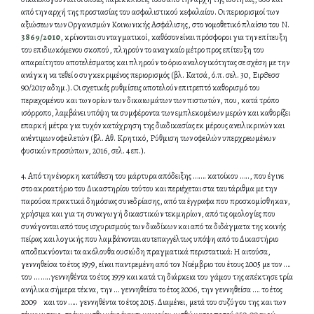
από την αρχή της προστασίας του ασφαλιστικού κεφαλαίου. Οι περιορισμοί των
αξιώσεων των Οργανισμών Κοινωνικής Ασφάλισης, στο νομοθετικό πλαίσιο του Ν.
3869/2010
, κρίνονται συνταγματικοί, καθόσον είναι πρόσφοροι για την επίτευξη
του επιδιωκόμενου σκοπού, πληρούν το αναγκαίο μέτρο προς επίτευξη του
απαραίτητου αποτελέσματος και πληρούν το όριο αναλογικότητας σε σχέση με την
ανάγκη να τεθεί ο συγκεκριμένος περιορισμός (βλ. Κατσά, ό.π. σελ. 30, ΕιρΘεσσ
90/2017 αδημ.). Οι σχετικές ρυθμίσεις αποτελούν επιτρεπτό καθορισμό του
περιεχομένου και των ορίων των δικαιωμάτων των πιστωτών, που, κατά τρόπο
ισόρροπο, λαμβάνει υπόψη τα συμφέροντα των εμπλεκομένων μερών και καθορίζει
επαρκή μέτρα για τυχόν κατάχρηση της διαδικασίας εκ μέρους ανειλικρινών και
ανέντιμων οφειλετών (βλ. Αθ. Κρητικό, Ρύθμιση των οφειλών υπερχρεωμένων
φυσικών προσώπων, 2016, σελ. 4 επ.).
4. Από την ένορκη κατάθεση του μάρτυρα απόδειξης ……. κατοίκου ….., που έγινε
στο ακροατήριο του Δικαστηρίου τούτου και περιέχεται στα ταυτάριθμα με την
παρούσα πρακτικά δημόσιας συνεδρίασης, από τα έγγραφα που προσκομίσθηκαν,
χρήσιμα και για τη συναγωγή δικαστικών τεκμηρίων, από τις ομολογίες που
συνάγονται από τους ισχυρισμούς των διαδίκων και από τα διδάγματα της κοινής
πείρας και λογικής που λαμβάνονται αυτεπαγγέλτως υπόψη από το Δικαστήριο
αποδεικνύονται τα ακόλουθα ουσιώδη πραγματικά περιστατικά: Η αιτούσα,
γεννηθείσα το έτος 1979, είναι παντρεμένη από τον Νοέμβριο του έτους 2005 με τον ….
του … …..γεννηθέντα το έτος 1979 και κατά τη διάρκεια του γάμου της απέκτησε τρία
ανήλικα σήμερα τέκνα, την … γεννηθείσα το έτος 2006, την γεννηθείσα …. το έτος
2009 και τον ….. γεννηθέντα το έτος 2015. Διαμένει, μετά του συζύγου της και των