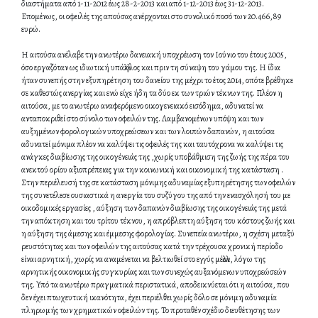
διαστήματα από 1-11-2012 έως 28-2-2013 και από 1-12-2013 έως 31-12-2013.
Επομένως, οι οφειλές της απούσας ανέρχονται στο συνολικό ποσό των 20.466,89
ευρώ.
Η αιτούσα ανέλαβε την ανωτέρω δανειακή υποχρέωση τον Ιούνιο του έτους 2005,
όσο εργαζόταν ως ιδιωτική υπάλληλος και πριν τη σύναψη του γάμου της. Η ίδια
ήταν συνεπής στην εξυπηρέτηση του δανείου της μέχρι το έτος 2014, οπότε βρέθηκε
σε καθεστώς ανεργίας και ενώ είχε ήδη τα δύο εκ των τριών τέκνων της. Πλέον η
αιτούσα, με το ανωτέρω αναφερόμενο οικογενειακό εισόδημα, αδυνατεί να
ανταποκριθεί στο σύνολο των οφειλών της. Λαμβανομένων υπόψη και των
αυξημένων φορολογικών υποχρεώσεων και των λοιπών δαπανών, η αιτούσα
αδυνατεί μόνιμα πλέον να καλύψει τις οφειλές της και ταυτόχρονα να καλύψει τις
ανάγκες διαβίωσης της οικογένειάς της ,χωρίς υποβάθμιση της ζωής της πέρα του
ανεκτού ορίου αξιοπρέπειας για την κοινωνική και οικονομική της κατάσταση .
Στην περιέλευσή της σε κατάσταση μόνιμης αδυναμίας εξυπηρέτησης των οφειλών
της συνετέλεσε ουσιαστικά η ανεργία του συζύγου της από την ενασχόλησή του με
οικοδομικές εργασίες , αύξηση των δαπανών διαβίωσης της οικογένειάς της μετά
την απόκτηση και του τρίτου τέκνου, η απρόβλεπτη αύξηση του κόστους ζωής και
η αύξηση της άμεσης και έμμεσης φορολογίας. Συνεπεία ανωτέρω, η σχέση μεταξύ
ρευστότητας και των οφειλών της αιτούσας κατά την τρέχουσα χρονική περίοδο
είναι αρνητική, χωρίς να αναμένεται να βελτιωθεί στο εγγύς μέλλον, λόγω της
αρνητικής οικονομικής συγκυρίας και των συνεχώς αυξανόμενων υποχρεώσεών
της. Υπό τα ανωτέρω πραγματικά περιστατικά, αποδεικνύεται ότι η αιτούσα, που
δεν έχει πτωχευτική ικανότητα, έχει περιέλθει χωρίς δόλο σε μόνιμη αδυναμία
πληρωμής των χρηματικών οφειλών της. Το προταθέν σχέδιο διευθέτησης των