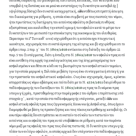
δαπάνες διαβίωσής του μισθώματος πολυτελούς κατοικίας, που να αυξάνει καθ’
υπερβολή τις δαπάνες και να μειώνει αντιστοίχως τη δυνατότητα καταβολής |
υψηλότερης δόσης) δεν συνιστά καταχρηστική, αλλά αντιθέτως επιτρεπτή άσκηση
του δικαιώματος για ρύθμιση, η οποία είναι συμβατή με τους σκοπούς του νόμου,
ήτοι πρωτίστως τη διατήρηση του αιτούντος οφειλέτη σε βιοτικές συνθήκες
αξιοπρέπειας και ακολούθως την αποπληρωμή των οφειλών κατά το μέτρο των
δυνατοτήτων τoυ με σκοπό την επανάκτηση της οικονομικής του ελευθερίας.
Περαιτερω το 2° Των καθ` ων α) ισχυρίσθηκε ότι η αιτούσα εχει πτωχευτική
ικανότητα, ισχυρισμός που συνιστά άρνηση της αίτησης και β) ισχυρίσθηκε οτι το
άρθρο 1 παρ. 2 περ. γ` του Ν.
3869/2010
αντίκειται στη διάταξη του άρθρου 22
παρ. 5 του Συντάγματος, διότι η ένταξη στο Ν.
3869/2010
των οφειλών προς αυτό
είναι αντίθετη στις αρχές της αναλογικότητας και της ίσης μεταχείρισης των
ασφαλισμένων και θέτει σε κίνδυνο τη βιωσιμότητα των ασφαλιστικών ταμείων,
για την οποία μεριμνά η Πολιτεία με βάση την ως άνω συνταγματική επιταγή για
την προστασία του ασφαλιστικού κεφαλαίου. Ο ως άνω ισχυρισμός, όμως, κρίνεται
απορριπτέος ως νόμω αβάσιμος και τούτο διότι με το Ν.
4336/2015
διευρύνθηκε το
πεδίο εφαρμογής των διατάξεων του Ν.
3869/2010
ως προς τα δυνάμενα προς
υπαγωγή χρέη, προστιθεμένης στην παράγραφο 2 του άρθρου 1 περίπτωσης υπό
στοιχείο γ`, κατά την οποία στο πεδίο εφαρμογής υπάγονται, μεταξύ άλλων και
ασφαλιστικές οφειλές προς τους Οργανισμούς Κοινωνικής Ασφάλισης, όπως έχουν
διαμορφωθεί με βάση τις προσαυξήσεις και τους τόκους εκπρόθεσμης καταβολής. Οι
ανωτέρω οφειλές δεν επιτρέπεται να συνιστούν το σύνολο των πιστωτών του
αιτούντος και οι οφειλές του προς αυτά υποβάλλονται σε ρύθμιση κατά τον παρόντα
νόμο μαζί με τις οφειλές του προς τους ιδιώτες πιστωτές. Η δυνατότητα υπαγωγής
πλέον των εν λόγω οφειλών, οι οποίες αρχικά δεν υπάγονταν στο πεδίο εφαρμογής