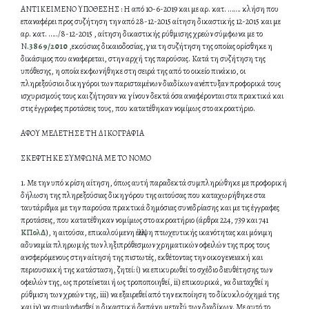
ΑΝΤΙΚΕΙΜΕΝΟ ΥΠΟΘΕΣΗΣ : Η από 10-6-2019 και με αρ. κατ. ……. κλήση που
επαναφέρει προς συζήτηση την από 28-12-2015 αίτηση δικαστικής 12-2015 και με
αρ. κατ. …../8-12-2015 , αίτηση δικαστικής ρύθμισης χρεών σύμφωνα με το
Ν.
3869/2010
,εκούσιας δικαιοδοσίας,για τη συζήτηση της οποίας ορίσθηκε η
δικάσιμος που αναφερεται, στην αρχή της παρούσας. Κατά τη συζήτηση της
υπόθεσης, η οποία εκφωνήθηκε στη σειρά της από το οικείο πινάκιο, οι
πληρεξούσιοι δικηγόροι των παρισταμένων διαδίκων ανέπτυξαν προφορικά τους
ισχυρισμούς τους και ζήτησαν να γίνουν δεκτά όσα αναφέρονται στα πρακτικά και
στις έγγραφες προτάσεις τους, που κατατέθηκαν νομίμως στο ακροατήριο.
ΑΦΟΥ ΜΕΛΕΤΗΣΕ ΤΗ ΔΙΚΟΓΡΑΦΙΑ
ΣΚΕΦΤΗΚΕ ΣΥΜΦΩΝΑ ΜΕ ΤΟ ΝΟΜΟ
1. Με την υπό κρίση αίτηση, όπως αυτή παραδεκτά συμπληρώθηκε με προφορική
δήλωση της πληρεξούσιας δικηγόρου της αιτούσας που καταχωρήθηκε στα
ταυτάριθμα με την παρούσα πρακτικά δημόσιας συνεδρίασης και με τις έγγραφες
προτάσεις, που κατατέθηκαν νομίμως στο ακροατήριο (άρθρα 224, 739 και 741
ΚΠολΔ
), η αιτούσα, επικαλούμενη έλλειψη πτωχευτικής ικανότητας και μόνιμη
αδυναμία πληρωμής των ληξιπρόθεσμων χρηματικών οφειλών της προς τους
ανσφερόμενους στην αίτησή της πιστωτές, εκθέτοντας την οικογενειακή και
περιουσιακή της κατάσταση, ζητεί: ί) να επικυρωθεί το σχέδιο διευθέτησης των
οφειλών της, ως προτείνεται ή ως τροποποιηθεί, ii) επικουρικά, να διαταχθεί η
ρύθμιση των χρεών της, iii) να εξαιρεθεί από την εκποίηση το δίκυκλο όχημά της
και iν) να συμψηφισθεί η δικαστική δαπάνη μεταξύ των διαδίκων. Με αυτό το