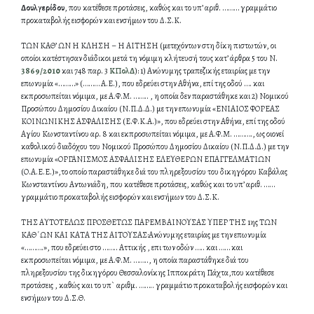
Δουλγερίδου
, που κατέθεσε προτάσεις, καθώς και το υπ’ αριθ. ……… γραμμάτιο
προκαταβολής εισφορών και ενσήμων του Δ.Σ.Κ.
ΤΩΝ ΚΑΘ’ ΩΝ Η ΚΛΗΣΗ – Η ΑΙΤΗΣΗ (μετεχόντων στη δίκη πιστωτών, οι
οποίοι κατέστησαν διάδικοι μετά τη νόμιμη κλήτευσή τους κατ’ άρθρα 5 του Ν.
3869/2010
και 748 παρ. 3
ΚΠολΔ
): 1) Ανώνυμης τραπεζικής εταιρίας με την
επωνυμία «………» (……… Α.Ε.), που εδρεύει στην Αθήνα, επί της οδού …. και
εκπροσωπείται νόμιμα, με Α.Φ.Μ. …….. , η οποία δεν παραστάθηκε και 2) Νομικού
Προσώπου Δημοσίου Δικαίου (Ν.Π.Δ.Δ.) με την επωνυμία «ΕΝΙΑΙΟΣ ΦΟΡΕΑΣ
ΚΟΙΝΩΝΙΚΗΣ ΑΣΦΑΛΙΣΗΣ (Ε.Φ.Κ.Α.)», που εδρεύει στην Αθήνα, επί της οδού
Αγίου Κωνσταντίνου αρ. 8 και εκπροσωπείται νόμιμα, με Α.Φ.Μ. ………., ως οιονεί
καθολικού διαδόχου του Νομικού Προσώπου Δημοσίου Δικαίου (Ν.Π.Δ.Δ.) με την
επωνυμία «ΟΡΓΑΝΙΣΜΟΣ ΑΣΦΑΛΙΣΗΣ ΕΛΕΥΘΕΡΩΝ ΕΠΑΓΓΕΛΜΑΤΙΩΝ
(Ο.Α.Ε.Ε.)»,το οποίο παραστάθηκε διά του πληρεξουσίου του δικηγόρου Καβάλας
Κωνσταντίνου Αντωνιάδη, που κατέθεσε προτάσεις, καθώς και το υπ’ αριθ. ……
γραμμάτιο προκαταβολής εισφορών και ενσήμων του Δ.Σ.Κ.
ΤΗΣ ΑΥΤΟΤΕΛΩΣ ΠΡΟΣΘΕΤΩΣ ΠΑΡΕΜΒΑΙΝΟΥΣΑΣ ΥΠΕΡ ΤΗΣ 1ης ΤΩΝ
ΚΑΘ΄ΩΝ ΚΑΙ ΚΑΤΑ ΤΗΣ ΑΙΤΟΥΣΑΣ:Ανώνυμης εταιρίας με την επωνυμία
«……….», που εδρεύει στο …….. Αττικής , επι των οδών ….. και …… και
εκπροσωπείται νόμιμα, με Α.Φ.Μ. …….., η οποία παραστάθηκε διά του
πληρεξουσίου της δικηγόρου Θεσσαλονίκης Ιπποκράτη Πάχτα,που κατέθεσε
προτάσεις , καθώς και το υπ` αριθμ. …….. γραμμάτιο προκαταβολής εισφορών και
ενσήμων του Δ.Σ.Θ.