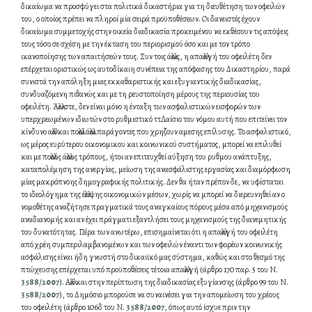
δικαίωμα να προσφύγει στα πολιτικά δικαστήρια για τη διευθέτηση των οφειλών
του, ο οποίος πρέπει να πληροί μία σειρά προϋποθέσεων. Οι δανειστές έχουν
δικαίωμα συμμετοχής στην οικεία διαδικασία προκειμένου να εκθέσουν τις απόψεις
τους τόσο σε σχέση με την έκταση του περιορισμού όσο και με τον τρόπο
ικανοποίησης των απαιτήσεών τους. Συν τοις άλλοις, η απαλλαγή του οφειλέτη δεν
επέρχεται οριστικώς ως αυτοδίκαιη συνέπεια της απόφασης του Δικαστηρίου, παρά
συνιστά την απόληξη μιας εκκαθαριστικής και εξυγιαντικής διαδικασίας,
συνδυαζόμενη πιθανώς και με τη ρευστοποίηση μέρους της περιουσίας του
οφειλέτη. Άλλωστε, δεν είναι μόνο η ένταξη των ασφαλιστικών εισφορών των
υπερχρεωμένων ιδιωτών στο ρυθμιστικό ττΛαίσιο του νόμου αυτή που επιτείνει τον
κίνδυνο αλλά και πολλοί άλλοι παράγοντες που χρηζουν αμεσης επίλυσης. Το ασφαλιστικό,
ως μέρος ευρύτερου οικονομικου και κοινωνικού συστήματος, μπορεί να επιλυθεί
και με πολλούς άλλους τρόπους, ήτοι αν επιτευχθεί αύξηση του ρυθμου ανάπτυξης,
καταπολέμηση της ανεργίας, μείωση της ανασφάλιστης εργασίας και διαμόρφωση
μίας μακρόπνοης δημογραφικής πολιτικής. Δεν θα ήταν πρέπον δε, να υφίσταται
το ιδεολόγημα της έλλειψης οικονομικών μέσων, χωρίς να μπορεί να διερευνηθεί αν ο
νομοθέτης αναζήτησε πραγματικά τους αναγκαίους πόρους μέσα από μηχανισμούς
αναδιανομής και αν έχει πράγματι εξαντλήσει τους μηχανισμούς της διανεμητικής
του δυνατότητας. Πέρα των ανωτέρω, επισημαίνεται ότι η απαλλαγή του οφειλέτη
από χρέη συμπεριλαμβανομένων και των οφειλών έναντι των φορέων κοινωνικής
ασφάλισης είναι ήδη γνωστή στο δικαιϊκό μας σύστημα, καθώς και στο θεσμό της
πτώχευσης επέρχεται υπό προϋποθέσεις τέτοια απαλλαγή (άρθρο 170 παρ. 5 του Ν.
3588/2007
). Αλλά και στην περίπτωση της διαδικασίας εξυγίανσης (άρθρο 99 του Ν.
3588/2007
), το Δημόσιο μπορούσε να συναινέσει για την απομείωση του χρέους
του οφειλέτη (άρθρο 106δ του Ν.
3588/2007
, όπως αυτό ίσχυε πριν την