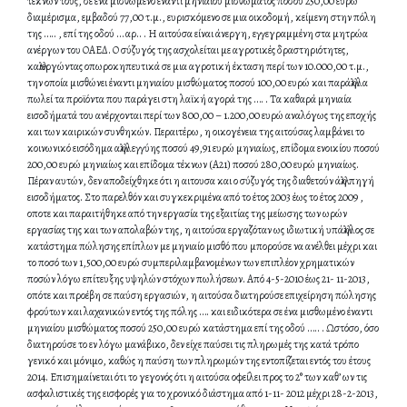
τέκνων τους, σε ένα μισθωμένο έναντι μηνιαίου μισθώματος ποσού 250,00 ευρώ
διαμέρισμα, εμβαδού 77,00 τ.μ., ευρισκόμενο σε μια οικοδομή, κείμενη στην πόλη
της ….. , επί της οδού … αρ.. . Η αιτούσα είναι άνεργη, εγγεγραμμένη στα μητρώα
ανέργων του ΟΑΕΔ. Ο σύζυγός της ασχολείται με αγροτικές δραστηριότητες,
καλλιεργώντας οπωροκηπευτικά σε μια αγροτική έκταση περί των 10.000,00 τ.μ.,
την οποία μισθώνει έναντι μηνιαίου μισθώματος ποσού 100,00 ευρώ και παράλληλα
πωλεί τα προϊόντα που παράγει στη λαϊκή αγορά της …. . Τα καθαρά μηνιαία
εισοδήματά του ανέρχονται περί των 800,00 – 1.200,00 ευρώ αναλόγως της εποχής
και των καιρικών συνθηκών. Περαιτέρω, η οικογένεια της αιτούσας λαμβάνει το
κοινωνικό εισόδημα αλληλεγγύης ποσού 49,91 ευρώ μηνιαίως, επίδομα ενοικίου ποσού
200,00 ευρώ μηνιαίως και επίδομα τέκνων (Α21) ποσού 280,00 ευρώ μηνιαίως.
Πέραν αυτών, δεν αποδείχθηκε ότι η αιτουσα και ο σύζυγός της διαθετούν άλλη πηγή
εισοδήματος. Στο παρελθόν και συγκεκριμένα από το έτος 2003 έως το έτος 2009 ,
οποτε και παραιτήθηκε από την εργασία της εξαιτίας της μείωσης των ωρών
εργασίας της και των απολαβών της, η αιτούσα εργαζόταν ως ιδιωτική υπάλληλος σε
κατάστημα πώλησης επίπλων με μηνιαίο μισθό που μπορούσε να ανέλθει μέχρι και
το ποσό των 1,500,00 ευρώ συμπεριλαμβανομένων των επιπλέον χρηματικών
ποσών λόγω επίτευξης υψηλών στόχων πωλήσεων. Από 4-5-2010 έως 21- 11-2013,
οπότε και προέβη σε παύση εργασιών, η αιτούσα διατηρούσε επιχείρηση πώλησης
φρούτων και λαχανικών εντός της πόλης …. και ειδικότερα σε ένα μισθωμένο έναντι
μηνιαίου μισθώματος ποσού 250,00 ευρώ κατάστημα επί της οδού ….. . Ωστόσο, όσο
διατηρούσε το εν λόγω μανάβικο, δεν είχε παύσει τις πληρωμές της κατά τρόπο
γενικό και μόνιμο, καθώς η παύση των πληρωμών της εντοπίζεται εντός του έτους
2014. Επισημαίνεται ότι το γεγονός ότι η αιτούσα οφείλει προς το 2° των καθ’ ων τις
ασφαλιστικές της εισφορές για το χρονικό διάστημα από 1-11- 2012 μέχρι 28-2-2013,