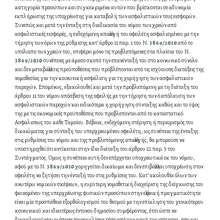
κατηγορία προσώπων και συγκεκριμένα αυτών που βρίσκονται σε αδυναμία
εκπλήρωσης της υποχρέωσης για καταβολή των ασφαλιστικών τους εισφορών.
Συνεπώς και μετά την ένταξη στη διαδικασία του νόμου των χρεών από
ασφαλιστικές εισφορές, η ενδεχόμενη απαλλαγή του οφειλέτη ασφαλισμένου με την
τήρηση των όρων της ρύθμισης κατ’ άρθρο 11 παρ. 1 του Ν.
3869/2010
από το
υπόλοιπο των χρεών του, επιφέρει μόνο τις προβλεπόμενες στα πλαίσια του Ν.
3869/2010
συνέπειες με άμεσο σκοπό την επανένταξή του στο κοινωνικό σύνολο
και δεν μεταβάλλει τις προϋποθέσεις που προβλέπονται από τις ισχύουσες διατάξεις της
νομοθεσίας για την κοινωνική ασφάλιση για τη χορήγηση των ασφαλιστικών
παροχών. Επομένως, εξακολουθεί και μετά την προβλεπόμενη με τη διάταξη του
άρθρου 11 του νόμου απόσβεση της οφειλής με την τήρηση των ό απόλαυση των
ασφαλιστικών παροχών και ειδικότερα η χορήγηση σύνταξης καθώς και το ύψος
της με τις οκονομικές προϋποθέσεις που προβλεπονται από το καταστατικό
Ασφαλισεως του κάθε Ταμείου. Βέβαια, ενδεχόμενη στέρηση ή περιορισμός του
δικαιώματος για σύνταξη του υπερχρεωμένου οφειλέτη, ως συνέπεια της ένταξης
στις ρυθμίσεις του νόμου και της προβλεπόμενης απαλλαγής, θα μπορούσε να
υποστηριχθεί ότι αντίκειται στην ίδια διάταξη του άρθρου 22 παρ. 5 του
Συντάγματος. Όμως η συνέπεια αυτή δεν επέρχεται υποχρεωτικά εκ του νόμου,
αφού με το Ν.
3869/2010
χορηγείται δικαίωμα και δεν επιβάλλεται υποχρέωση στον
οφειλέτη να ζητήσει την ένταξή του στις ρυθμίσεις του. Κατ’ ακολουθία όλων των
ανωτέρω νομικών σκέψεων, η ευρύτερη νομοθετική διαχείριση της διόγκωσης του
φαινομένου της υπερχρέωσης φυσικών προσώπων στην ελληνική πραγματικότητα
είναι μία προσπάθεια εξορθολογισμού του θεσμού με την επίκληση του γενικότερου
κοινωνικού και ιδιαιτέρως έντονου δημοσίου συμφέροντος, έτσι ώστε να
δικαιολογούνται οι όποιες παρεκκλίσεις τόσο από την αρχή της ισότητας, όσο και