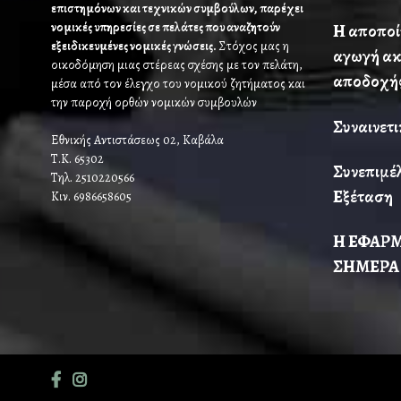
επιστημόνων και τεχνικών συμβούλων, παρέχει
νομικές υπηρεσίες σε πελάτες που αναζητούν
Η αποποί
εξειδικευμένες νομικές γνώσεις.
Στόχος μας η
αγωγή ακ
οικοδόμηση μιας στέρεας σχέσης με τον πελάτη,
αποδοχή
μέσα από τον έλεγχο του νομικού ζητήματος και
την παροχή ορθών νομικών συμβουλών
Συναινετι
Εθνικής Αντιστάσεως 02, Καβάλα
Τ.Κ. 65302
Συνεπιμέ
Τηλ. 2510220566
Εξέταση
Κιν. 6986658605
Η ΕΦΑΡΜ
ΣΗΜΕΡΑ