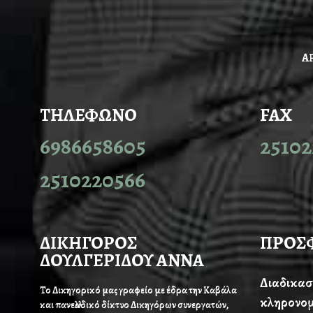
Α
ΤΗΛΕΦΩΝΟ
FAX
6986658605
25102
2510220566
ΔΙΚΗΓΟΡΟΣ
ΠΡΟΣ
ΔΟΥΛΓΕΡΙΔΟΥ ΑΝΝΑ
Διαδικασ
Το Δικηγορικό μας γραφείο με έδρα την Καβάλα
κληρονομ
και πανελλαδικό δίκτυο Δικηγόρων συνεργατών,