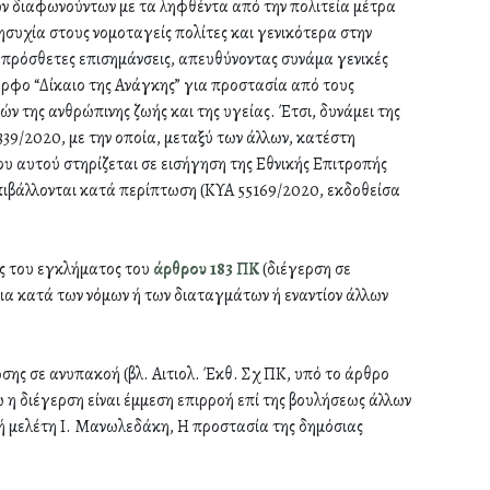
ν διαφωνούντων με τα ληφθέντα από την πολιτεία μέτρα
συχία στους νομοταγείς πολίτες και γενικότερα στην
, πρόσθετες επισημάνσεις, απευθύνοντας συνάμα γενικές
μορφο “Δίκαιο της Ανάγκης” για προστασία από τους
της ανθρώπινης ζωής και της υγείας. Έτσι, δυνάμει της
39/2020, με την οποία, μεταξύ των άλλων, κατέστη
υ αυτού στηρίζεται σε εισήγηση της Εθνικής Επιτροπής
πιβάλλονται κατά περίπτωση (ΚΥΑ 55169/2020, εκδοθείσα
ης του εγκλήματος του
άρθρου 183 ΠΚ
(διέγερση σε
εια κατά των νόμων ή των διαταγμάτων ή εναντίον άλλων
σης σε ανυπακοή (βλ. Αιτιολ. Έκθ. Σχ ΠΚ, υπό το άρθρο
ώ η διέγερση είναι έμμεση επιρροή επί της βουλήσεως άλλων
κή μελέτη Ι. Μανωλεδάκη, Η προστασία της δημόσιας