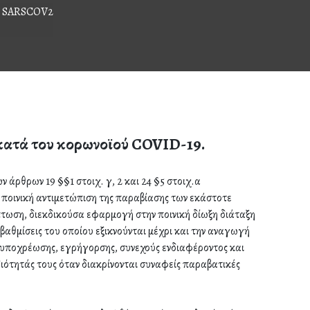
 SARSCOV2
κατά του κορωνοϊού COVID-19.
ν άρθρων 19 §§1 στοιχ. γ, 2 και 24 §5 στοιχ.α
 ποινική αντιμετώπιση της παραβίασης των εκάστοτε
τωση, διεκδικούσα εφαρμογή στην ποινική δίωξη διάταξη
βαθμίσεις του οποίου εξικνούνται μέχρι και την αναγωγή
ς υποχρέωσης, εγρήγορσης, συνεχούς ενδιαφέροντος και
ιότητάς τους όταν διακρίνονται συναφείς παραβατικές