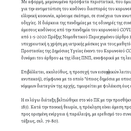
Με αφορμή, μεμονωμένα πρόσφατα περιστατικά, που όμως 
για την αντιμετώπιση του κινδύνου διασποράς του κορωνο
ελληνική κοινωνία, κρίνουμε σκόπιμο, σε συνέχεια των αν
οδηγίες. Η διάρκεια της πανδημίας με τις οδυνηρές της συ
άμεσους κινδύνους από την πανδημία του κορωνοϊού COVID
από 1-5-2020 Πράξης Νομοθετικού Περιεχομένου (άρθρο 36
υποχρεωτική η χρήση μη ιατρικής μάσκας για τους μαθητές
Προστασίας της Δημόσιας Υγείας έναντι του Κορωνοϊού CO
δυνάμει του άρθρου 44 της ίδιας ΠΝΠ, αναφορικά με τη λειτ
Επιβάλλεται, ακολούθως, η προσοχή των εισαγγελικών λειτ
ανυπακοή), σύμφωνα με το οποίο “όποιος δημόσια με οποιο
νόμιμων διαταγών της αρχής, τιμωρείται με φυλάκιση έως έ
Η εν λόγω διάταξη βελτιώθηκε στο νέο ΠΚ με την προσθήκη
183). Κατά την ποινική θεωρία, η πρόκληση είναι άμεση πρ
προς ορισμένη ενέργεια ή παράλειψη, με ερεθισμό του συν
τάξεως, σελ. 79-80).