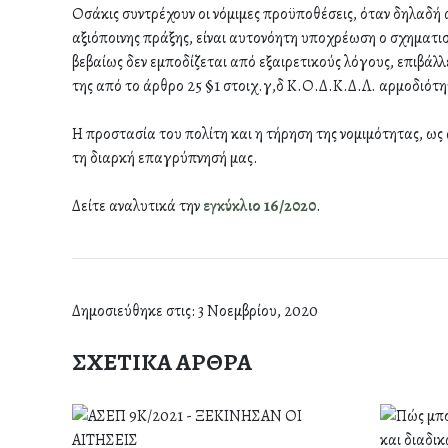
Οσάκις συντρέχουν οι νόμιμες προϋποθέσεις, όταν δηλαδή α
αξιόποινης πράξης, είναι αυτονόητη υποχρέωση ο σχηματισ
βεβαίως δεν εμποδίζεται από εξαιρετικούς λόγους, επιβάλλ
της από το άρθρο 25 §1 στοιχ.γ,δ Κ.Ο.Δ.Κ.Δ.Λ. αρμοδιότη
Η προστασία του πολίτη και η τήρηση της νομιμότητας, ως 
τη διαρκή επαγρύπνησή μας.
Δείτε αναλυτικά την
εγκύκλιο 16/2020
.
Δημοσιεύθηκε στις: 3 Νοεμβρίου, 2020
ΣΧΕΤΙΚΑ ΑΡΘΡΑ