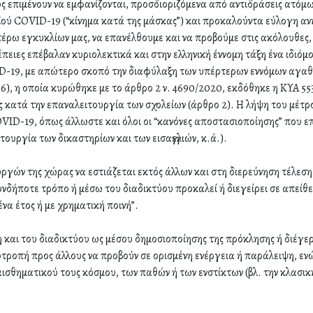
επιμένουν να εμφανίζονται, προσδιοριζόμενα από αντιδράσεις ατόμω
ϊού COVID-19 (“κίνημα κατά της μάσκας”) και προκαλούντα εύλογη ανη
ωτέρω εγκυκλίων μας, να επανέλθουμε και να προβούμε στις ακόλουθες
νέπειες επέβαλαν κυριολεκτικά και στην ελληνική έννομη τάξη ένα ιδιό
-19, με απώτερο σκοπό την διαφύλαξη των υπέρτερων εννόμων αγαθών 
), η οποία κυρώθηκε με το άρθρο 2 ν. 4690/2020, εκδόθηκε η ΚΥΑ 553
 κατά την επαναλειτουργία των σχολείων (άρθρο 2). Η λήψη του μέτρο
VID-19, όπως άλλωστε και όλοι οι “κανόνες αποστασιοποίησης” που ε
ουργία των δικαστηρίων και των εισαγγελιών, κ.ά.).
ουργών της χώρας να εστιάζεται εκτός άλλων και στη διερεύνηση τέλεσ
νδήποτε τρόπο ή μέσω του διαδικτύου προκαλεί ή διεγείρει σε απείθ
να έτος ή με χρηματική ποινή”.
 και του διαδικτύου ως μέσου δημοσιοποίησης της πρόκλησης ή διέγερ
οτροπή προς άλλους να προβούν σε ορισμένη ενέργεια ή παράλειψη, εν
αισθηματικού τους κόσμου, των παθών ή των ενστίκτων (βλ. την κλασι