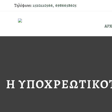
Τηλέφωνο:
2510220566,
6986658605
ΑΡΧ
Η ΥΠΟΧΡΕΩΤΙΚΟ